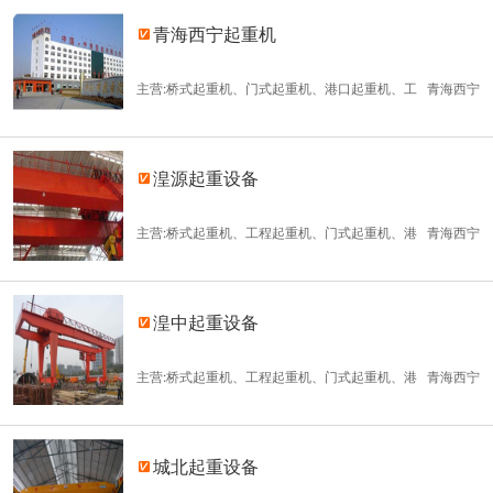
青海西宁起重机
机配件，升降搬运设备，小型起重机械，起重配套工具
主营:桥式起重机、门式起重机、港口起重机、工
青海西宁
程起重机、小型起重机械、电动单梁起重机配件、双梁桥式
湟源起重设备
起重机配件、门式起重机配件、电动葫芦配件、工程起重机
主营:桥式起重机、工程起重机、门式起重机、港
青海西宁
配件、电动葫芦、起重配套工具、起重轴承、升降搬运设
口起重机、小型起重机械、电动单梁起重机配件、双梁桥式
备、原材料及周边
湟中起重设备
起重机、门式起重机配件、电动葫芦配件、工程起重机配
主营:桥式起重机、工程起重机、门式起重机、港
青海西宁
件、电动葫芦、起重配套工具、起重轴承、升降搬运设备
口起重机、小型起重机械、电动单梁起重机配件、双梁桥式
城北起重设备
起重机、门式起重机配件、电动葫芦配件、工程起重机配