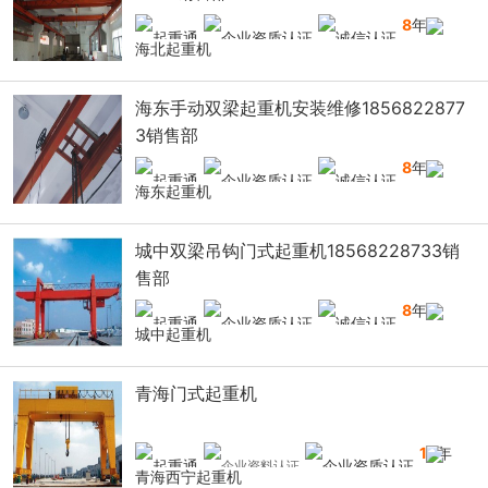
8
年
海北起重机
海东手动双梁起重机安装维修1856822877
3销售部
8
年
海东起重机
城中双梁吊钩门式起重机18568228733销
售部
8
年
城中起重机
青海门式起重机
13
年
青海西宁起重机