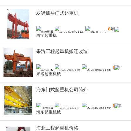
双梁抓斗门式起重机
8
年
西宁起重机
果洛工程起重机搬迁改造
10
年
果洛起重机械
海东门式起重机公司简介
10
年
海东起重机械
海北工程起重机价格