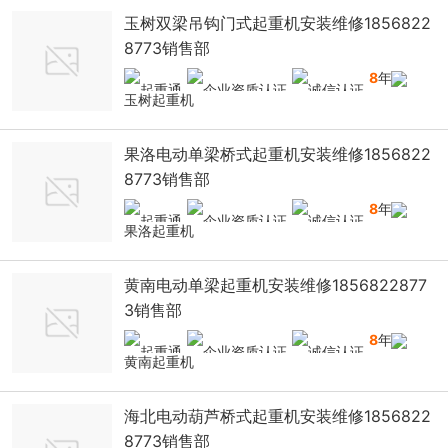
玉树双梁吊钩门式起重机安装维修1856822
8773销售部
8
年
玉树起重机
果洛电动单梁桥式起重机安装维修1856822
8773销售部
8
年
果洛起重机
黄南电动单梁起重机安装维修1856822877
3销售部
8
年
黄南起重机
海北电动葫芦桥式起重机安装维修1856822
8773销售部