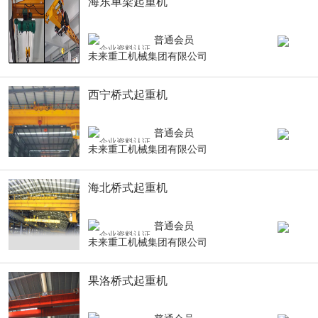
海东单梁起重机
普通会员
未来重工机械集团有限公司
西宁桥式起重机
普通会员
未来重工机械集团有限公司
海北桥式起重机
普通会员
未来重工机械集团有限公司
果洛桥式起重机