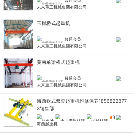
普通会员
未来重工机械集团有限公司
玉树桥式起重机
普通会员
未来重工机械集团有限公司
黄南单梁桥式起重机
普通会员
未来重工机械集团有限公司
海西欧式双梁起重机维修保养1856822877
3销售部
8
年
海西起重机