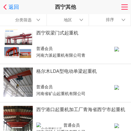
返回
西宁其他
排序
分类筛选
地区
西宁双梁门式起重机
普通会员
河南力派起重机有限公司青
格尔木LDA型电动单梁起重机
普通会员
河南省矿山起重机有限公司
西宁港口起重机加工厂青海省西宁市起重机
普通会员