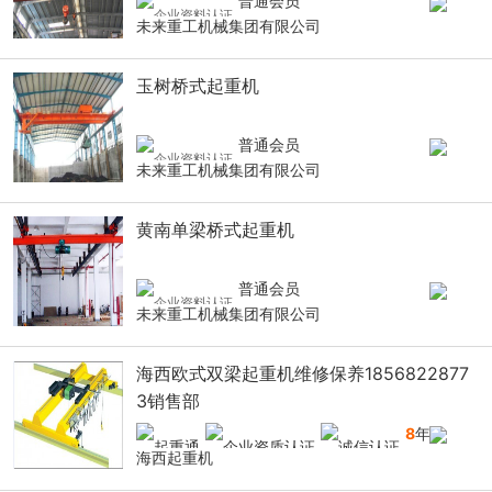
普通会员
未来重工机械集团有限公司
玉树桥式起重机
普通会员
未来重工机械集团有限公司
黄南单梁桥式起重机
普通会员
未来重工机械集团有限公司
海西欧式双梁起重机维修保养1856822877
3销售部
8
年
海西起重机