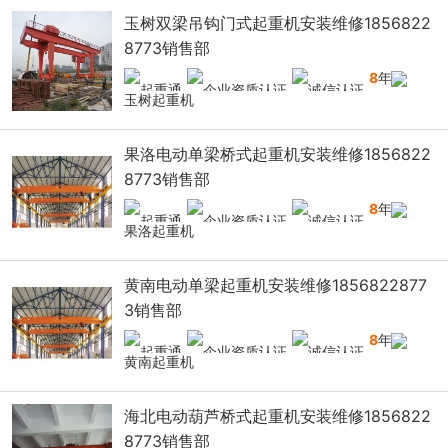
玉树双梁吊钩门式起重机安装维修1856822
8773销售部
8
年
玉树起重机
果洛电动单梁桥式起重机安装维修1856822
8773销售部
8
年
果洛起重机
黄南电动单梁起重机安装维修1856822877
3销售部
8
年
黄南起重机
海北电动葫芦桥式起重机安装维修1856822
8773销售部