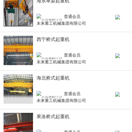
海东单梁起重机
普通会员
未来重工机械集团有限公司
西宁桥式起重机
普通会员
未来重工机械集团有限公司
海北桥式起重机
普通会员
未来重工机械集团有限公司
果洛桥式起重机