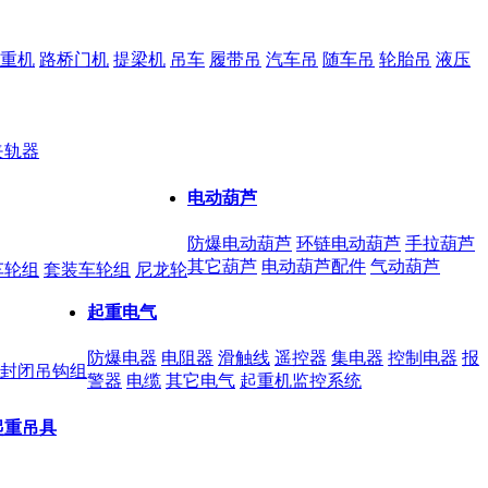
重机
路桥门机
提梁机
吊车
履带吊
汽车吊
随车吊
轮胎吊
液压
夹轨器
电动葫芦
防爆电动葫芦
环链电动葫芦
手拉葫芦
其它葫芦
电动葫芦配件
气动葫芦
车轮组
套装车轮组
尼龙轮
起重电气
防爆电器
电阻器
滑触线
遥控器
集电器
控制电器
报
封闭吊钩组
警器
电缆
其它电气
起重机监控系统
起重吊具