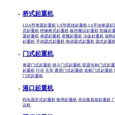
桥式起重机
LDA型单梁起重机
LX型悬挂起重机
LS手动单梁起
式起重机
绝缘桥式起重机
板坯搬运起重机
防爆起
梁起重机
单梁起重机
变频起重机
冶金起重机
加料
起重机
手动梁式起重机
电动梁式起重机
梁式起重
门式起重机
单梁门式起重机
抓斗门式起重机
双梁吊钩门式起重
起重机
行吊
天车
通用门式起重机
造船门式起重机
门式起重机
港口起重机
码头固定式起重机
船用起重机
岸边集装箱起重机
运机