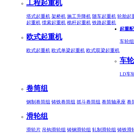
工程起重机
塔式起重机
架桥机
施工升降机
随车起重机
轮胎起
起重机
缆索起重机
桅杆起重机
铁路起重机
起重配
欧式起重机
车轮组
欧式起重机
欧式单梁起重机
欧式双梁起重机
车轮
LD车
卷筒组
钢制卷筒组
铸铁卷筒组
抓斗卷筒组
卷筒轴承座
卷
滑轮组
滑轮片
吊钩滑轮组
铸钢滑轮组
轧制滑轮组
铸铁滑