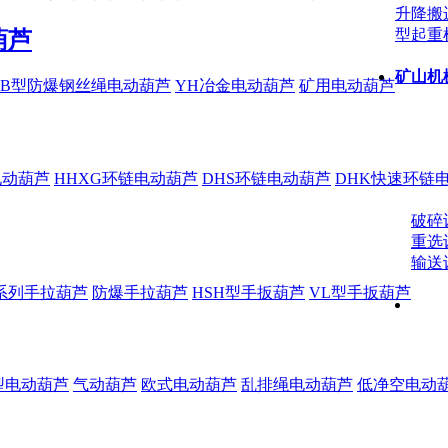
升降搬
型起重
葫芦
矿山机
HB型防爆钢丝绳电动葫芦
YH冶金电动葫芦
矿用电动葫芦
电动葫芦
HHXG环链电动葫芦
DHS环链电动葫芦
DHK快速环链
破碎
重选
输送
T系列手拉葫芦
防爆手拉葫芦
HSH型手扳葫芦
VL型手扳葫芦
型电动葫芦
气动葫芦
欧式电动葫芦
乱排绳电动葫芦
低净空电动