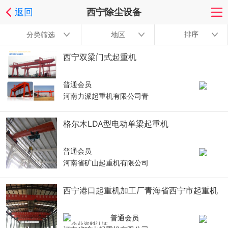
返回
西宁除尘设备
排序
分类筛选
地区
西宁双梁门式起重机
普通会员
河南力派起重机有限公司青
格尔木LDA型电动单梁起重机
普通会员
河南省矿山起重机有限公司
西宁港口起重机加工厂青海省西宁市起重机
普通会员