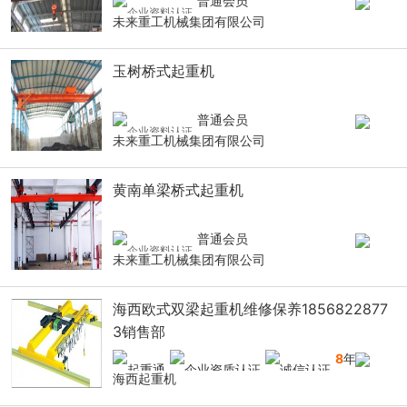
普通会员
未来重工机械集团有限公司
玉树桥式起重机
普通会员
未来重工机械集团有限公司
黄南单梁桥式起重机
普通会员
未来重工机械集团有限公司
海西欧式双梁起重机维修保养1856822877
3销售部
8
年
海西起重机