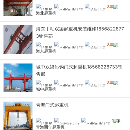
8
年
海北起重机
海东手动双梁起重机安装维修1856822877
3销售部
8
年
海东起重机
城中双梁吊钩门式起重机18568228733销
售部
8
年
城中起重机
青海门式起重机
13
年
青海西宁起重机