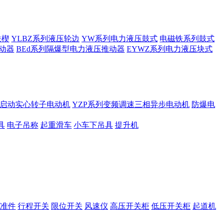
铁楔
YLBZ系列液压轮边
YW系列电力液压鼓式
电磁铁系列鼓式
动器
BEd系列隔爆型电力液压推动器
EYWZ系列电力液压块式
启动实心转子电动机
YZP系列变频调速三相异步电动机
防爆电
具
电子吊称
起重滑车
小车下吊具
提升机
准件
行程开关
限位开关
风速仪
高压开关柜
低压开关柜
起道机