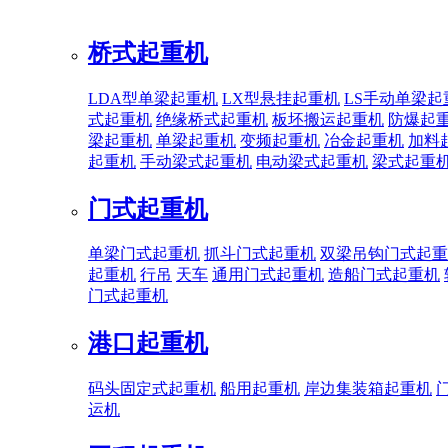
桥式起重机
LDA型单梁起重机
LX型悬挂起重机
LS手动单梁起
式起重机
绝缘桥式起重机
板坯搬运起重机
防爆起
梁起重机
单梁起重机
变频起重机
冶金起重机
加料
起重机
手动梁式起重机
电动梁式起重机
梁式起重
门式起重机
单梁门式起重机
抓斗门式起重机
双梁吊钩门式起重
起重机
行吊
天车
通用门式起重机
造船门式起重机
门式起重机
港口起重机
码头固定式起重机
船用起重机
岸边集装箱起重机
运机