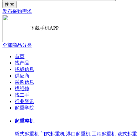
发布采购需求
下载手机APP
全部商品分类
首页
找产品
招标信息
供应商
采购信息
找维修
找二手
行业资讯
起重学院
起重整机
桥式起重机
门式起重机
港口起重机
工程起重机
欧式起重