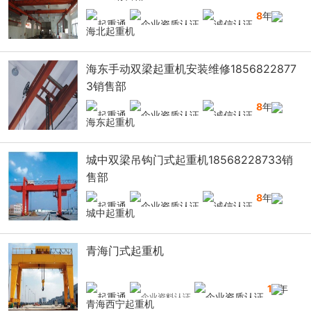
8
年
海北起重机
海东手动双梁起重机安装维修1856822877
3销售部
8
年
海东起重机
城中双梁吊钩门式起重机18568228733销
售部
8
年
城中起重机
青海门式起重机
13
年
青海西宁起重机