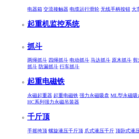
电器箱
交流接触器
电缆运行滑轮
无线手柄按钮
大
起重机监控系统
抓斗
两绳抓斗
四绳抓斗
电动抓斗
马达抓斗
原木抓斗
剪
抓斗
防漏抓斗
行车抓斗
起重电磁铁
永磁起重器
起重电磁铁
强力永磁吸盘
ML型永磁吸
HC系列强力永磁吊装器
千斤顶
手摇挎顶
螺旋液压千斤顶
爪式液压千斤
顶卧式液