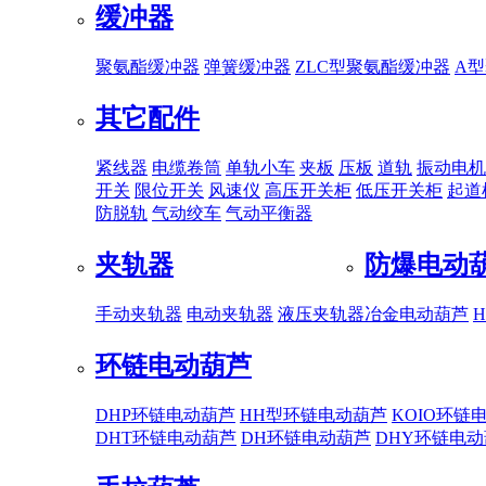
缓冲器
聚氨酯缓冲器
弹簧缓冲器
ZLC型聚氨酯缓冲器
A
其它配件
紧线器
电缆卷筒
单轨小车
夹板
压板
道轨
振动电机
开关
限位开关
风速仪
高压开关柜
低压开关柜
起道
防脱轨
气动绞车
气动平衡器
夹轨器
防爆电动
手动夹轨器
电动夹轨器
液压夹轨器
冶金电动葫芦
环链电动葫芦
DHP环链电动葫芦
HH型环链电动葫芦
KOIO环链
DHT环链电动葫芦
DH环链电动葫芦
DHY环链电