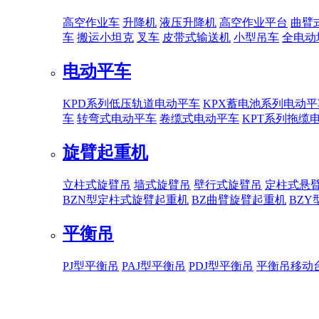
高空作业车
升降机
液压升降机
高空作业平台
曲臂
车
搬运小坦克
叉车
皮带式输送机
小型吊车
全电动
电动平车
KPD系列低压轨道电动平车
KPX蓄电池系列电动平
车
转弯式电动平车
卷缆式电动平车
KPT系列拖缆
旋臂起重机
立柱式旋臂吊
墙式旋臂吊
壁行式旋臂吊
定柱式悬
BZN型定柱式旋臂起重机
BZ曲臂旋臂起重机
BZ
平衡吊
PJ型平衡吊
PAJ型平衡吊
PDJ型平衡吊
平衡吊移动