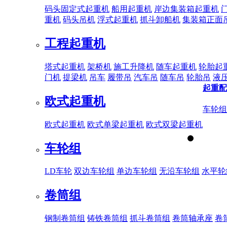
码头固定式起重机
船用起重机
岸边集装箱起重机
重机
码头吊机
浮式起重机
抓斗卸船机
集装箱正面
工程起重机
塔式起重机
架桥机
施工升降机
随车起重机
轮胎起
门机
提梁机
吊车
履带吊
汽车吊
随车吊
轮胎吊
液
起重配
欧式起重机
车轮组
欧式起重机
欧式单梁起重机
欧式双梁起重机
车轮组
LD车轮
双边车轮组
单边车轮组
无沿车轮组
水平轮
卷筒组
钢制卷筒组
铸铁卷筒组
抓斗卷筒组
卷筒轴承座
卷