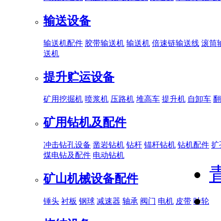
输送设备
输送机配件
胶带输送机
输送机
倍速链输送线
滚筒
送机
提升贮运设备
矿用挖掘机
喷浆机
压路机
堆高车
提升机
自卸车
翻
矿用钻机及配件
冲击钻孔设备
凿岩钻机
钻杆
锚杆钻机
钻机配件
扩
煤电钻及配件
电动钻机
矿山机械设备配件
锤头
衬板
钢球
减速器
轴承
阀门
电机
皮带
叶轮