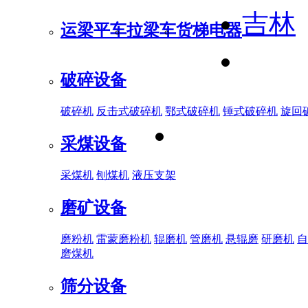
吉林
运梁平车
拉梁车
货梯电器
破碎设备
破碎机
反击式破碎机
鄂式破碎机
锤式破碎机
旋回
采煤设备
采煤机
刨煤机
液压支架
磨矿设备
磨粉机
雷蒙磨粉机
辊磨机
管磨机
悬辊磨
研磨机
自
磨煤机
筛分设备