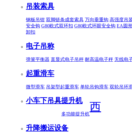
吊装索具
钢板吊钳
双脚链条成套索具
万向垂重钩
高强度吊
安全钩
G80欧式双环扣
G80欧式环眼安全钩
EA圆
卸扣
电子吊称
弹簧平衡器
直显式电子吊秤
耐高温电子秤
无线电
起重滑车
微型滑车
吊架型起重滑车
单轮吊钩滑车
双轮吊环
小车下吊具
提升机
西
多功能提升机
升降搬运设备