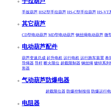
手拉葫芦
手扳葫芦
HSZ型手拉葫芦
HS-C型手拉葫芦
HS-V
其它葫芦
CD型电动葫芦
MD型电动葫芦
钢丝绳电动葫芦
微
电动葫芦配件
葫芦变速总成
起升电机
运行电机
运行跑车装置
卷
导绳器
导杆
断火限位
超载限制器
钢丝绳
镀锌系列
形器
气动葫芦
防爆电器
超载限位器
防爆控制按扭
防爆运行电
电阻器