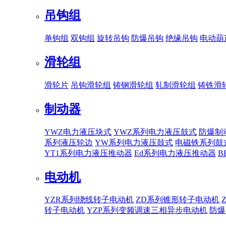
吊钩组
单钩组
双钩组
旋转吊钩
防爆吊钩
绝缘吊钩
电动葫
滑轮组
滑轮片
吊钩滑轮组
铸钢滑轮组
轧制滑轮组
铸铁滑
制动器
YWZ电力液压块式
YWZ系列电力液压鼓式
防爆制
系列液压轮边
YW系列电力液压鼓式
电磁铁系列鼓
YT1系列电力液压推动器
Ed系列电力液压推动器
B
电动机
YZR系列绕线转子电动机
ZD系列锥形转子电动机
转子电动机
YZP系列变频调速三相异步电动机
防爆