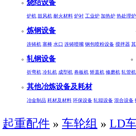
烧结设备
炉机
鼓风机
耐火材料
炉衬
工业炉
加热炉
热处理炉
炼钢设备
连铸机
塞棒
水口
连铸喷嘴
钢包喷粉设备
搅拌器
其
轧钢设备
折弯机
冷轧机
成型机
卷板机
矫直机
修磨机
轧管机
其他冶炼设备及耗材
冶金制品
耗材及材料
环保设备
轧辊设备
混合设备
起重配件
»
车轮组
»
LD