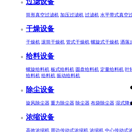
过滤设备
筒形真空过滤机
加压过滤机
过滤机
水平带式真空
干燥设备
干燥机
滚筒干燥机
管式干燥机
螺旋式干燥机
洒落
给料设备
螺旋给料机
板式给料机
圆盘给料机
定量给料机
叶
给料机
给料机
振动给料机
除尘设备
旋风除尘器
重力除尘器
除尘器
布袋除尘器
湿式降
浓缩设备
高效浓缩机
周边传动式浓缩机
浓缩机
中心传动式