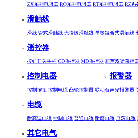
ZX系列电阻器
RQ系列电阻器
RT系列电阻器
RZ
滑触线
滑线
管式滑触线
无接缝滑触线
单极组合式滑触线
遥控器
按钮开关手柄
CD遥控器
MD遥控器
葫芦双梁遥控
控制电器
报警器
控制按扭
控制电缆
凸轮控制器
联动台
声光报警器
电缆
耐高温电缆
控制电缆
普通电缆
耐磨电缆
屏蔽电缆
其它电气