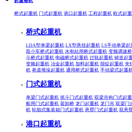
起重整机
桥式起重机
门式起重机
港口起重机
工程起重机
欧式起重
桥式起重机
LDA型单梁起重机
LX型悬挂起重机
LS手动单梁起
双小车桥式起重机
水电站用桥式起重机
变频调速桥
斗桥式起重机
电磁桥式起重机
过轨起重机
铸造起
变频起重机
冶金起重机
加料起重机
脱锭起重机
夹
机
巷道堆垛起重机
通用桥式起重机
手动梁式起重
门式起重机
单梁门式起重机
抓斗门式起重机
双梁吊钩门式起重
船用门式起重机
装卸桥
龙门起重机
龙门吊
双梁门
机
轮胎式集装箱门式起重机
悬臂门式起重机
双悬
港口起重机