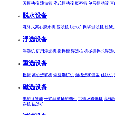
圆振动筛
滚轴筛
座式振动筛
概率筛
单层振动筛
直
脱水设备
沉降式离心脱水机
压滤机
脱水机
陶瓷过滤机
过滤
浮选设备
浮选机
矿用浮选机
搅拌槽
浮选柱
机械搅拌式浮选
重选设备
摇床
离心选矿机
螺旋选矿机
溜槽选矿设备
跳汰机
磁选设备
电磁除铁器
干式弱磁场磁选机
纱磁场磁选机
高梯
选机
磁选机