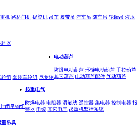
重机
路桥门机
提梁机
吊车
履带吊
汽车吊
随车吊
轮胎吊
液压
夹轨器
电动葫芦
防爆电动葫芦
环链电动葫芦
手拉葫芦
其它葫芦
电动葫芦配件
气动葫芦
车轮组
套装车轮组
尼龙轮
起重电气
防爆电器
电阻器
滑触线
遥控器
集电器
控制电器
报
封闭吊钩组
警器
电缆
其它电气
起重机监控系统
起重吊具