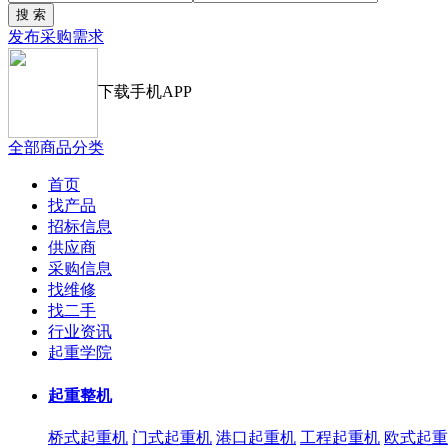
发布采购需求
下载手机APP
全部商品分类
首页
找产品
招标信息
供应商
采购信息
找维修
找二手
行业资讯
起重学院
起重整机
桥式起重机
门式起重机
港口起重机
工程起重机
欧式起重