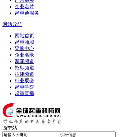
广告服务
企业名片
起重通服务
网站导航
网站首页
起重商城
采购中心
企业名录
新闻频道
招标频道
拟建频道
行业展会
起重学院
起重直播
西宁站