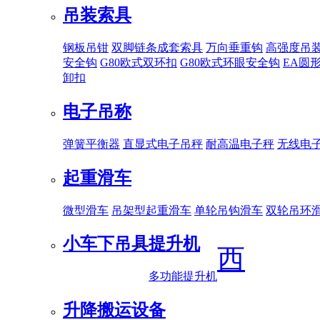
吊装索具
钢板吊钳
双脚链条成套索具
万向垂重钩
高强度吊
安全钩
G80欧式双环扣
G80欧式环眼安全钩
EA圆
卸扣
电子吊称
弹簧平衡器
直显式电子吊秤
耐高温电子秤
无线电
起重滑车
微型滑车
吊架型起重滑车
单轮吊钩滑车
双轮吊环
小车下吊具
提升机
西
多功能提升机
升降搬运设备