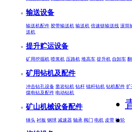
输送设备
输送机配件
胶带输送机
输送机
倍速链输送线
滚筒
送机
提升贮运设备
矿用挖掘机
喷浆机
压路机
堆高车
提升机
自卸车
翻
矿用钻机及配件
冲击钻孔设备
凿岩钻机
钻杆
锚杆钻机
钻机配件
扩
煤电钻及配件
电动钻机
矿山机械设备配件
锤头
衬板
钢球
减速器
轴承
阀门
电机
皮带
叶轮