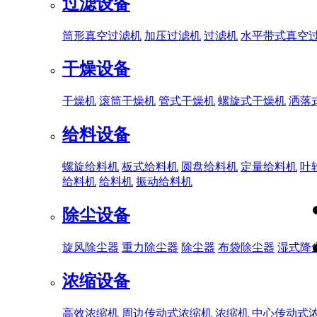
过滤设备
筒形真空过滤机
加压过滤机
过滤机
水平带式真空
干燥设备
干燥机
滚筒干燥机
管式干燥机
螺旋式干燥机
洒落
给料设备
螺旋给料机
板式给料机
圆盘给料机
定量给料机
叶
给料机
给料机
振动给料机
除尘设备
旋风除尘器
重力除尘器
除尘器
布袋除尘器
湿式降
浓缩设备
高效浓缩机
周边传动式浓缩机
浓缩机
中心传动式