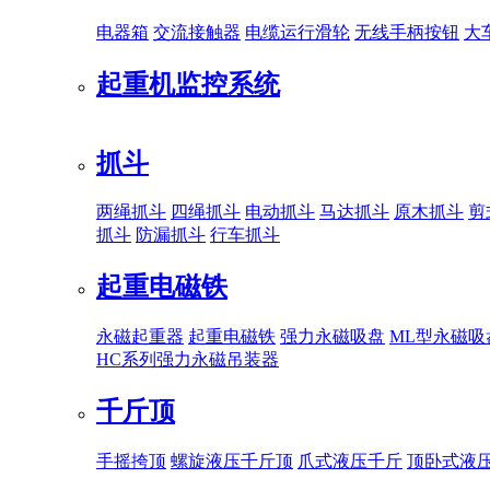
电器箱
交流接触器
电缆运行滑轮
无线手柄按钮
大
起重机监控系统
抓斗
两绳抓斗
四绳抓斗
电动抓斗
马达抓斗
原木抓斗
剪
抓斗
防漏抓斗
行车抓斗
起重电磁铁
永磁起重器
起重电磁铁
强力永磁吸盘
ML型永磁吸
HC系列强力永磁吊装器
千斤顶
手摇挎顶
螺旋液压千斤顶
爪式液压千斤
顶卧式液