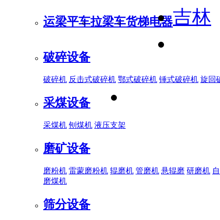
吉林
运梁平车
拉梁车
货梯电器
破碎设备
破碎机
反击式破碎机
鄂式破碎机
锤式破碎机
旋回
采煤设备
采煤机
刨煤机
液压支架
磨矿设备
磨粉机
雷蒙磨粉机
辊磨机
管磨机
悬辊磨
研磨机
自
磨煤机
筛分设备