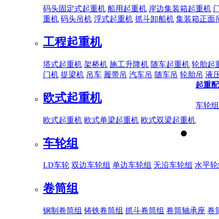
码头固定式起重机
船用起重机
岸边集装箱起重机
重机
码头吊机
浮式起重机
抓斗卸船机
集装箱正面
工程起重机
塔式起重机
架桥机
施工升降机
随车起重机
轮胎起
门机
提梁机
吊车
履带吊
汽车吊
随车吊
轮胎吊
液
起重配
欧式起重机
车轮组
欧式起重机
欧式单梁起重机
欧式双梁起重机
车轮组
LD车轮
双边车轮组
单边车轮组
无沿车轮组
水平轮
卷筒组
钢制卷筒组
铸铁卷筒组
抓斗卷筒组
卷筒轴承座
卷