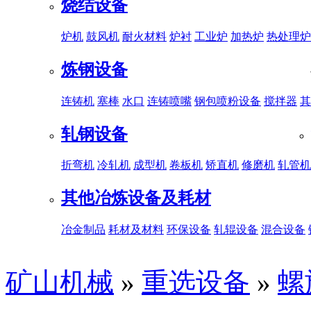
烧结设备
炉机
鼓风机
耐火材料
炉衬
工业炉
加热炉
热处理炉
炼钢设备
连铸机
塞棒
水口
连铸喷嘴
钢包喷粉设备
搅拌器
其
轧钢设备
折弯机
冷轧机
成型机
卷板机
矫直机
修磨机
轧管机
其他冶炼设备及耗材
冶金制品
耗材及材料
环保设备
轧辊设备
混合设备
矿山机械
»
重选设备
»
螺