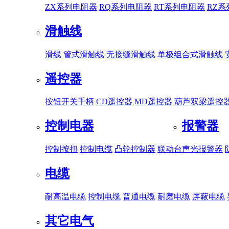
ZX系列电阻器
RQ系列电阻器
RT系列电阻器
RZ
滑触线
滑线
管式滑触线
无接缝滑触线
单极组合式滑触线
遥控器
按钮开关手柄
CD遥控器
MD遥控器
葫芦双梁遥控
控制电器
报警器
控制按扭
控制电缆
凸轮控制器
联动台
声光报警器
电缆
耐高温电缆
控制电缆
普通电缆
耐磨电缆
屏蔽电缆
其它电气