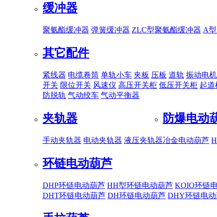
缓冲器
聚氨酯缓冲器
弹簧缓冲器
ZLC型聚氨酯缓冲器
A
其它配件
紧线器
电缆卷筒
单轨小车
夹板
压板
道轨
振动电机
开关
限位开关
风速仪
高压开关柜
低压开关柜
起道
防脱轨
气动绞车
气动平衡器
夹轨器
防爆电动
手动夹轨器
电动夹轨器
液压夹轨器
冶金电动葫芦
环链电动葫芦
DHP环链电动葫芦
HH型环链电动葫芦
KOIO环链
DHT环链电动葫芦
DH环链电动葫芦
DHY环链电