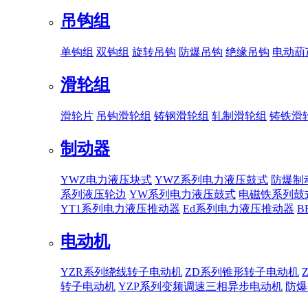
吊钩组
单钩组
双钩组
旋转吊钩
防爆吊钩
绝缘吊钩
电动葫
滑轮组
滑轮片
吊钩滑轮组
铸钢滑轮组
轧制滑轮组
铸铁滑
制动器
YWZ电力液压块式
YWZ系列电力液压鼓式
防爆制
系列液压轮边
YW系列电力液压鼓式
电磁铁系列鼓
YT1系列电力液压推动器
Ed系列电力液压推动器
B
电动机
YZR系列绕线转子电动机
ZD系列锥形转子电动机
转子电动机
YZP系列变频调速三相异步电动机
防爆