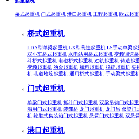
起重整机
桥式起重机
门式起重机
港口起重机
工程起重机
欧式起重
桥式起重机
LDA型单梁起重机
LX型悬挂起重机
LS手动单梁起
双小车桥式起重机
水电站用桥式起重机
变频调速桥
斗桥式起重机
电磁桥式起重机
过轨起重机
铸造起
变频起重机
冶金起重机
加料起重机
脱锭起重机
夹
机
巷道堆垛起重机
通用桥式起重机
手动梁式起重
门式起重机
单梁门式起重机
抓斗门式起重机
双梁吊钩门式起重
船用门式起重机
装卸桥
龙门起重机
龙门吊
双梁门
机
轮胎式集装箱门式起重机
悬臂门式起重机
双悬
港口起重机