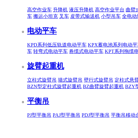
高空作业车
升降机
液压升降机
高空作业平台
曲臂
车
搬运小坦克
叉车
皮带式输送机
小型吊车
全电动
电动平车
KPD系列低压轨道电动平车
KPX蓄电池系列电动平
车
转弯式电动平车
卷缆式电动平车
KPT系列拖缆
旋臂起重机
立柱式旋臂吊
墙式旋臂吊
壁行式旋臂吊
定柱式悬
BZN型定柱式旋臂起重机
BZ曲臂旋臂起重机
BZ
平衡吊
PJ型平衡吊
PAJ型平衡吊
PDJ型平衡吊
平衡吊移动