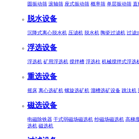
圆振动筛
滚轴筛
座式振动筛
概率筛
单层振动筛
直
脱水设备
沉降式离心脱水机
压滤机
脱水机
陶瓷过滤机
过滤
浮选设备
浮选机
矿用浮选机
搅拌槽
浮选柱
机械搅拌式浮选
重选设备
摇床
离心选矿机
螺旋选矿机
溜槽选矿设备
跳汰机
磁选设备
电磁除铁器
干式弱磁场磁选机
纱磁场磁选机
高梯
选机
磁选机