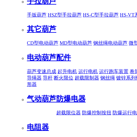
手拉葫芦
手扳葫芦
HSZ型手拉葫芦
HS-C型手拉葫芦
HS-V
其它葫芦
CD型电动葫芦
MD型电动葫芦
钢丝绳电动葫芦
微
电动葫芦配件
葫芦变速总成
起升电机
运行电机
运行跑车装置
卷
导绳器
导杆
断火限位
超载限制器
钢丝绳
镀锌系列
形器
气动葫芦
防爆电器
超载限位器
防爆控制按扭
防爆运行电
电阻器