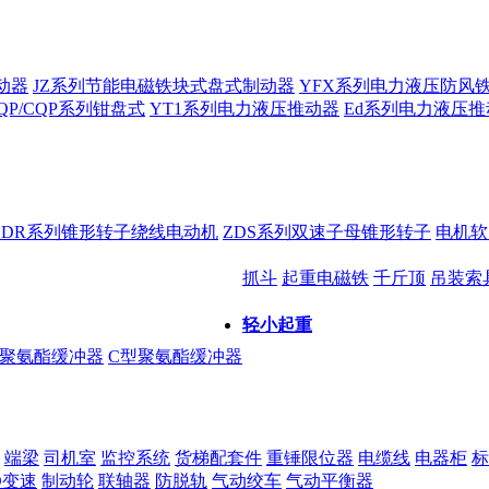
动器
JZ系列节能电磁铁块式盘式制动器
YFX系列电力液压防风
QP/CQP系列钳盘式
YT1系列电力液压推动器
Ed系列电力液压推
ZDR系列锥形转子绕线电动机
ZDS系列双速子母锥形转子
电机软
抓斗
起重电磁铁
千斤顶
吊装索
轻小起重
型聚氨酯缓冲器
C型聚氨酯缓冲器
端梁
司机室
监控系统
货梯配套件
重锤限位器
电缆线
电器柜
标
D变速
制动轮
联轴器
防脱轨
气动绞车
气动平衡器