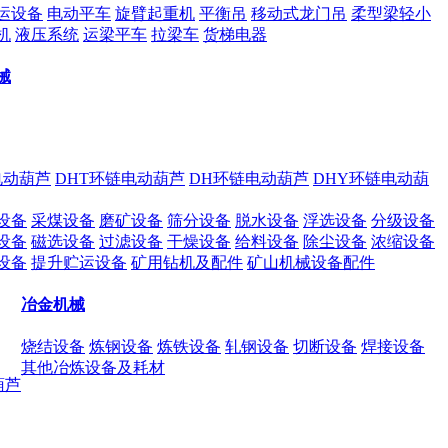
运设备
电动平车
旋臂起重机
平衡吊
移动式龙门吊
柔型梁轻小
机
液压系统
运梁平车
拉梁车
货梯电器
械
电动葫芦
DHT环链电动葫芦
DH环链电动葫芦
DHY环链电动葫
设备
采煤设备
磨矿设备
筛分设备
脱水设备
浮选设备
分级设备
设备
磁选设备
过滤设备
干燥设备
给料设备
除尘设备
浓缩设备
设备
提升贮运设备
矿用钻机及配件
矿山机械设备配件
冶金机械
烧结设备
炼钢设备
炼铁设备
轧钢设备
切断设备
焊接设备
其他冶炼设备及耗材
葫芦