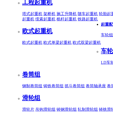
工程起重机
塔式起重机
架桥机
施工升降机
随车起重机
轮胎起
起重机
缆索起重机
桅杆起重机
铁路起重机
起重配
欧式起重机
车轮组
欧式起重机
欧式单梁起重机
欧式双梁起重机
车轮
LD车
卷筒组
钢制卷筒组
铸铁卷筒组
抓斗卷筒组
卷筒轴承座
卷
滑轮组
滑轮片
吊钩滑轮组
铸钢滑轮组
轧制滑轮组
铸铁滑