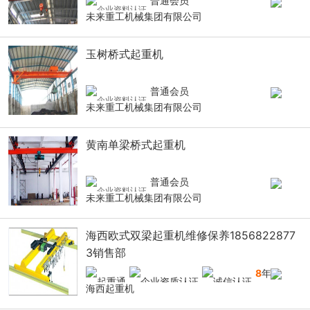
普通会员
未来重工机械集团有限公司
玉树桥式起重机
普通会员
未来重工机械集团有限公司
黄南单梁桥式起重机
普通会员
未来重工机械集团有限公司
海西欧式双梁起重机维修保养1856822877
3销售部
8
年
海西起重机