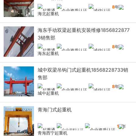
8
年
海北起重机
海东手动双梁起重机安装维修1856822877
3销售部
8
年
海东起重机
城中双梁吊钩门式起重机18568228733销
售部
8
年
城中起重机
青海门式起重机
13
年
青海西宁起重机