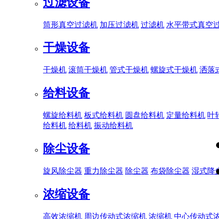
过滤设备
筒形真空过滤机
加压过滤机
过滤机
水平带式真空
干燥设备
干燥机
滚筒干燥机
管式干燥机
螺旋式干燥机
洒落
给料设备
螺旋给料机
板式给料机
圆盘给料机
定量给料机
叶
给料机
给料机
振动给料机
除尘设备
旋风除尘器
重力除尘器
除尘器
布袋除尘器
湿式降
浓缩设备
高效浓缩机
周边传动式浓缩机
浓缩机
中心传动式