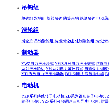
吊钩组
单钩组
双钩组
旋转吊钩
防爆吊钩
绝缘吊钩
电动葫
滑轮组
滑轮片
吊钩滑轮组
铸钢滑轮组
轧制滑轮组
铸铁滑
制动器
YWZ电力液压块式
YWZ系列电力液压鼓式
防爆制
系列液压轮边
YW系列电力液压鼓式
电磁铁系列鼓
YT1系列电力液压推动器
Ed系列电力液压推动器
B
电动机
YZR系列绕线转子电动机
ZD系列锥形转子电动机
转子电动机
YZP系列变频调速三相异步电动机
防爆