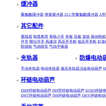
缓冲器
聚氨酯缓冲器
弹簧缓冲器
ZLC型聚氨酯缓冲器
A
其它配件
紧线器
电缆卷筒
单轨小车
夹板
压板
道轨
振动电机
开关
限位开关
风速仪
高压开关柜
低压开关柜
起道
防脱轨
气动绞车
气动平衡器
夹轨器
防爆电动
手动夹轨器
电动夹轨器
液压夹轨器
冶金电动葫芦
环链电动葫芦
DHP环链电动葫芦
HH型环链电动葫芦
KOIO环链
DHT环链电动葫芦
DH环链电动葫芦
DHY环链电