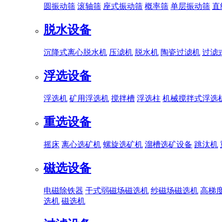
圆振动筛
滚轴筛
座式振动筛
概率筛
单层振动筛
直
脱水设备
沉降式离心脱水机
压滤机
脱水机
陶瓷过滤机
过滤
浮选设备
浮选机
矿用浮选机
搅拌槽
浮选柱
机械搅拌式浮选
重选设备
摇床
离心选矿机
螺旋选矿机
溜槽选矿设备
跳汰机
磁选设备
电磁除铁器
干式弱磁场磁选机
纱磁场磁选机
高梯
选机
磁选机