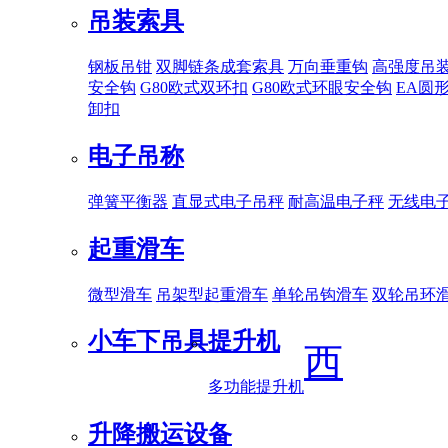
吊装索具
钢板吊钳
双脚链条成套索具
万向垂重钩
高强度吊
安全钩
G80欧式双环扣
G80欧式环眼安全钩
EA圆
卸扣
电子吊称
弹簧平衡器
直显式电子吊秤
耐高温电子秤
无线电
起重滑车
微型滑车
吊架型起重滑车
单轮吊钩滑车
双轮吊环
小车下吊具
提升机
西
多功能提升机
升降搬运设备