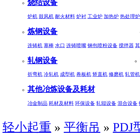
烧结设备
炉机
鼓风机
耐火材料
炉衬
工业炉
加热炉
热处理炉
炼钢设备
连铸机
塞棒
水口
连铸喷嘴
钢包喷粉设备
搅拌器
其
轧钢设备
折弯机
冷轧机
成型机
卷板机
矫直机
修磨机
轧管机
其他冶炼设备及耗材
冶金制品
耗材及材料
环保设备
轧辊设备
混合设备
轻小起重
»
平衡吊
»
PD