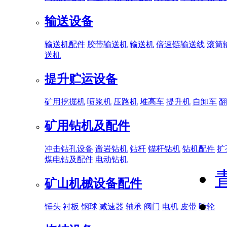
输送设备
输送机配件
胶带输送机
输送机
倍速链输送线
滚筒
送机
提升贮运设备
矿用挖掘机
喷浆机
压路机
堆高车
提升机
自卸车
翻
矿用钻机及配件
冲击钻孔设备
凿岩钻机
钻杆
锚杆钻机
钻机配件
扩
煤电钻及配件
电动钻机
矿山机械设备配件
锤头
衬板
钢球
减速器
轴承
阀门
电机
皮带
叶轮