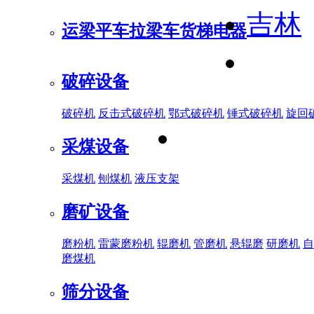
吉林
运梁平车
拉梁车
货梯电器
破碎设备
破碎机
反击式破碎机
鄂式破碎机
锤式破碎机
旋回
采煤设备
采煤机
刨煤机
液压支架
磨矿设备
磨粉机
雷蒙磨粉机
辊磨机
管磨机
悬辊磨
研磨机
自
磨煤机
筛分设备