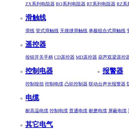
ZX系列电阻器
RQ系列电阻器
RT系列电阻器
RZ
滑触线
滑线
管式滑触线
无接缝滑触线
单极组合式滑触线
遥控器
按钮开关手柄
CD遥控器
MD遥控器
葫芦双梁遥控
控制电器
报警器
控制按扭
控制电缆
凸轮控制器
联动台
声光报警器
电缆
耐高温电缆
控制电缆
普通电缆
耐磨电缆
屏蔽电缆
其它电气