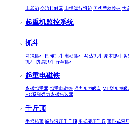
电器箱
交流接触器
电缆运行滑轮
无线手柄按钮
大
起重机监控系统
抓斗
两绳抓斗
四绳抓斗
电动抓斗
马达抓斗
原木抓斗
剪
抓斗
防漏抓斗
行车抓斗
起重电磁铁
永磁起重器
起重电磁铁
强力永磁吸盘
ML型永磁吸
HC系列强力永磁吊装器
千斤顶
手摇挎顶
螺旋液压千斤顶
爪式液压千斤
顶卧式液