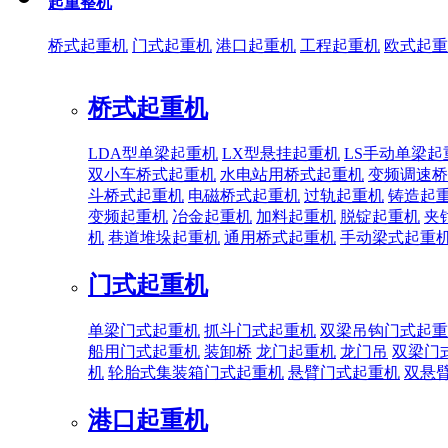
起重整机
桥式起重机
门式起重机
港口起重机
工程起重机
欧式起重
桥式起重机
LDA型单梁起重机
LX型悬挂起重机
LS手动单梁起
双小车桥式起重机
水电站用桥式起重机
变频调速桥
斗桥式起重机
电磁桥式起重机
过轨起重机
铸造起
变频起重机
冶金起重机
加料起重机
脱锭起重机
夹
机
巷道堆垛起重机
通用桥式起重机
手动梁式起重
门式起重机
单梁门式起重机
抓斗门式起重机
双梁吊钩门式起重
船用门式起重机
装卸桥
龙门起重机
龙门吊
双梁门
机
轮胎式集装箱门式起重机
悬臂门式起重机
双悬
港口起重机