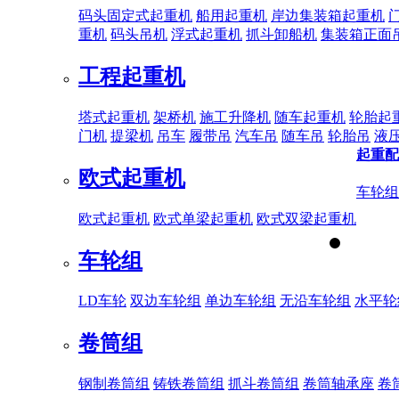
码头固定式起重机
船用起重机
岸边集装箱起重机
重机
码头吊机
浮式起重机
抓斗卸船机
集装箱正面
工程起重机
塔式起重机
架桥机
施工升降机
随车起重机
轮胎起
门机
提梁机
吊车
履带吊
汽车吊
随车吊
轮胎吊
液
起重配
欧式起重机
车轮组
欧式起重机
欧式单梁起重机
欧式双梁起重机
车轮组
LD车轮
双边车轮组
单边车轮组
无沿车轮组
水平轮
卷筒组
钢制卷筒组
铸铁卷筒组
抓斗卷筒组
卷筒轴承座
卷