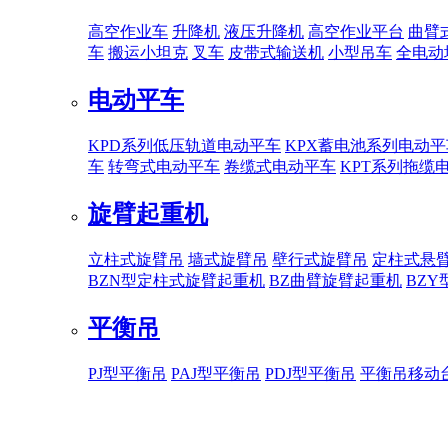
高空作业车
升降机
液压升降机
高空作业平台
曲臂
车
搬运小坦克
叉车
皮带式输送机
小型吊车
全电动
电动平车
KPD系列低压轨道电动平车
KPX蓄电池系列电动平
车
转弯式电动平车
卷缆式电动平车
KPT系列拖缆
旋臂起重机
立柱式旋臂吊
墙式旋臂吊
壁行式旋臂吊
定柱式悬
BZN型定柱式旋臂起重机
BZ曲臂旋臂起重机
BZ
平衡吊
PJ型平衡吊
PAJ型平衡吊
PDJ型平衡吊
平衡吊移动