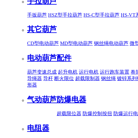
手拉葫芦
手扳葫芦
HSZ型手拉葫芦
HS-C型手拉葫芦
HS-V
其它葫芦
CD型电动葫芦
MD型电动葫芦
钢丝绳电动葫芦
微
电动葫芦配件
葫芦变速总成
起升电机
运行电机
运行跑车装置
卷
导绳器
导杆
断火限位
超载限制器
钢丝绳
镀锌系列
形器
气动葫芦
防爆电器
超载限位器
防爆控制按扭
防爆运行电
电阻器