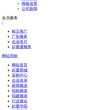
模板设置
公司新闻
会员服务
|
标王推广
广告服务
企业名片
起重通服务
网站导航
网站首页
起重商城
采购中心
企业名录
新闻频道
招标频道
拟建频道
行业展会
起重学院