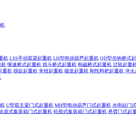
机
重机
LSS手动双梁起重机
LH型电动葫芦起重机
QD型吊钩桥式
重机
慢速桥式起重机
抓斗桥式起重机
电磁桥式起重机
过轨起重
起重机
脱锭起重机
夹钳起重机
锻造起重机
刚性料耙起重机
淬火
机
机
U型双主梁门式起重机
MH型电动葫芦门式起重机
水电站门
轨道式集装箱门式起重机
轮胎式集装箱门式起重机
悬臂门式起