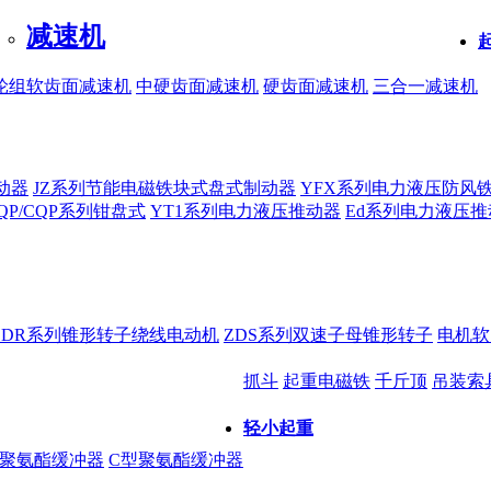
减速机
轮组
软齿面减速机
中硬齿面减速机
硬齿面减速机
三合一减速机
动器
JZ系列节能电磁铁块式盘式制动器
YFX系列电力液压防风
QP/CQP系列钳盘式
YT1系列电力液压推动器
Ed系列电力液压推
ZDR系列锥形转子绕线电动机
ZDS系列双速子母锥形转子
电机软
抓斗
起重电磁铁
千斤顶
吊装索
轻小起重
型聚氨酯缓冲器
C型聚氨酯缓冲器