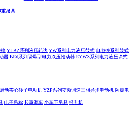
起重吊具
铁楔
YLBZ系列液压轮边
YW系列电力液压鼓式
电磁铁系列鼓式
动器
BEd系列隔爆型电力液压推动器
EYWZ系列电力液压块式
启动实心转子电动机
YZP系列变频调速三相异步电动机
防爆电
具
电子吊称
起重滑车
小车下吊具
提升机