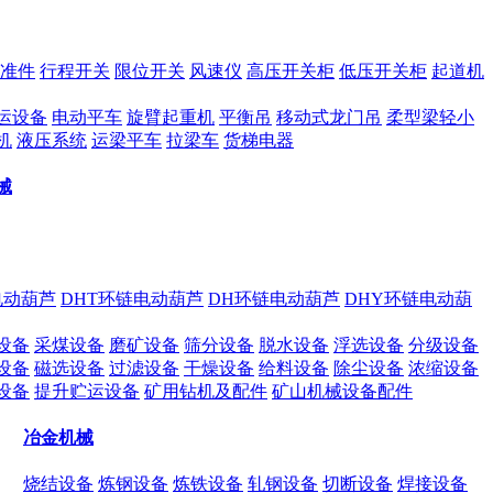
准件
行程开关
限位开关
风速仪
高压开关柜
低压开关柜
起道机
运设备
电动平车
旋臂起重机
平衡吊
移动式龙门吊
柔型梁轻小
机
液压系统
运梁平车
拉梁车
货梯电器
械
电动葫芦
DHT环链电动葫芦
DH环链电动葫芦
DHY环链电动葫
设备
采煤设备
磨矿设备
筛分设备
脱水设备
浮选设备
分级设备
设备
磁选设备
过滤设备
干燥设备
给料设备
除尘设备
浓缩设备
设备
提升贮运设备
矿用钻机及配件
矿山机械设备配件
冶金机械
烧结设备
炼钢设备
炼铁设备
轧钢设备
切断设备
焊接设备