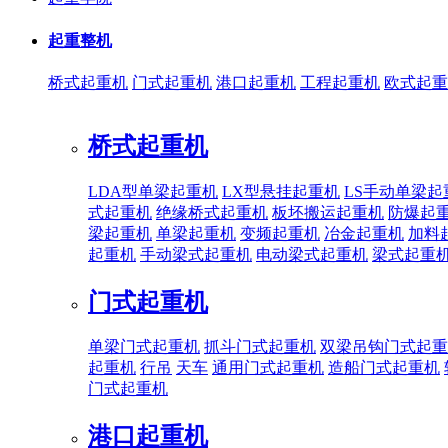
起重整机
桥式起重机
门式起重机
港口起重机
工程起重机
欧式起重
桥式起重机
LDA型单梁起重机
LX型悬挂起重机
LS手动单梁起
式起重机
绝缘桥式起重机
板坯搬运起重机
防爆起
梁起重机
单梁起重机
变频起重机
冶金起重机
加料
起重机
手动梁式起重机
电动梁式起重机
梁式起重
门式起重机
单梁门式起重机
抓斗门式起重机
双梁吊钩门式起重
起重机
行吊
天车
通用门式起重机
造船门式起重机
门式起重机
港口起重机