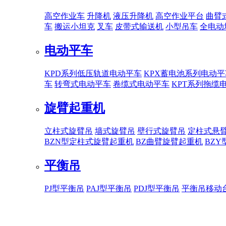
高空作业车
升降机
液压升降机
高空作业平台
曲臂
车
搬运小坦克
叉车
皮带式输送机
小型吊车
全电动
电动平车
KPD系列低压轨道电动平车
KPX蓄电池系列电动平
车
转弯式电动平车
卷缆式电动平车
KPT系列拖缆
旋臂起重机
立柱式旋臂吊
墙式旋臂吊
壁行式旋臂吊
定柱式悬
BZN型定柱式旋臂起重机
BZ曲臂旋臂起重机
BZ
平衡吊
PJ型平衡吊
PAJ型平衡吊
PDJ型平衡吊
平衡吊移动