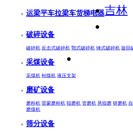
吉林
运梁平车
拉梁车
货梯电器
破碎设备
破碎机
反击式破碎机
鄂式破碎机
锤式破碎机
旋回
采煤设备
采煤机
刨煤机
液压支架
磨矿设备
磨粉机
雷蒙磨粉机
辊磨机
管磨机
悬辊磨
研磨机
自
磨煤机
筛分设备