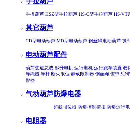
手拉葫芦
手扳葫芦
HSZ型手拉葫芦
HS-C型手拉葫芦
HS-V
其它葫芦
CD型电动葫芦
MD型电动葫芦
钢丝绳电动葫芦
微
电动葫芦配件
葫芦变速总成
起升电机
运行电机
运行跑车装置
卷
导绳器
导杆
断火限位
超载限制器
钢丝绳
镀锌系列
形器
气动葫芦
防爆电器
超载限位器
防爆控制按扭
防爆运行电
电阻器