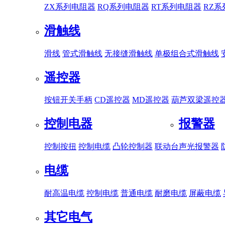
ZX系列电阻器
RQ系列电阻器
RT系列电阻器
RZ
滑触线
滑线
管式滑触线
无接缝滑触线
单极组合式滑触线
遥控器
按钮开关手柄
CD遥控器
MD遥控器
葫芦双梁遥控
控制电器
报警器
控制按扭
控制电缆
凸轮控制器
联动台
声光报警器
电缆
耐高温电缆
控制电缆
普通电缆
耐磨电缆
屏蔽电缆
其它电气