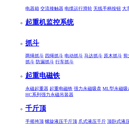
电器箱
交流接触器
电缆运行滑轮
无线手柄按钮
大
起重机监控系统
抓斗
两绳抓斗
四绳抓斗
电动抓斗
马达抓斗
原木抓斗
剪
抓斗
防漏抓斗
行车抓斗
起重电磁铁
永磁起重器
起重电磁铁
强力永磁吸盘
ML型永磁吸
HC系列强力永磁吊装器
千斤顶
手摇挎顶
螺旋液压千斤顶
爪式液压千斤
顶卧式液