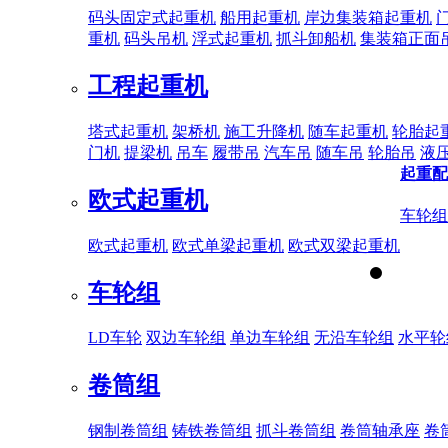
码头固定式起重机
船用起重机
岸边集装箱起重机
重机
码头吊机
浮式起重机
抓斗卸船机
集装箱正面
工程起重机
塔式起重机
架桥机
施工升降机
随车起重机
轮胎起
门机
提梁机
吊车
履带吊
汽车吊
随车吊
轮胎吊
液
起重配
欧式起重机
车轮组
欧式起重机
欧式单梁起重机
欧式双梁起重机
车轮组
LD车轮
双边车轮组
单边车轮组
无沿车轮组
水平轮
卷筒组
钢制卷筒组
铸铁卷筒组
抓斗卷筒组
卷筒轴承座
卷