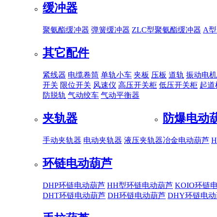
缓冲器
聚氨酯缓冲器
弹簧缓冲器
ZLC型聚氨酯缓冲器
A
其它配件
紧线器
电缆卷筒
单轨小车
夹板
压板
道轨
振动电机
开关
限位开关
风速仪
高压开关柜
低压开关柜
起道
防脱轨
气动绞车
气动平衡器
夹轨器
防爆电动
手动夹轨器
电动夹轨器
液压夹轨器
冶金电动葫芦
环链电动葫芦
DHP环链电动葫芦
HH型环链电动葫芦
KOIO环链
DHT环链电动葫芦
DH环链电动葫芦
DHY环链电