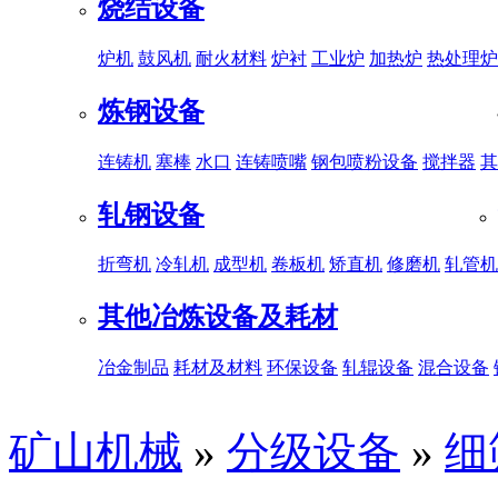
烧结设备
炉机
鼓风机
耐火材料
炉衬
工业炉
加热炉
热处理炉
炼钢设备
连铸机
塞棒
水口
连铸喷嘴
钢包喷粉设备
搅拌器
其
轧钢设备
折弯机
冷轧机
成型机
卷板机
矫直机
修磨机
轧管机
其他冶炼设备及耗材
冶金制品
耗材及材料
环保设备
轧辊设备
混合设备
矿山机械
»
分级设备
»
细