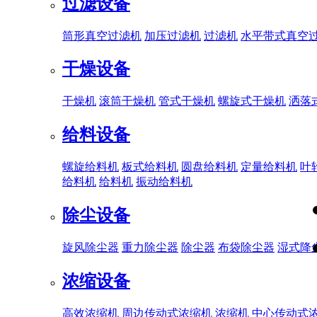
过滤设备
筒形真空过滤机
加压过滤机
过滤机
水平带式真空
干燥设备
干燥机
滚筒干燥机
管式干燥机
螺旋式干燥机
洒落
给料设备
螺旋给料机
板式给料机
圆盘给料机
定量给料机
叶
给料机
给料机
振动给料机
除尘设备
旋风除尘器
重力除尘器
除尘器
布袋除尘器
湿式降
浓缩设备
高效浓缩机
周边传动式浓缩机
浓缩机
中心传动式