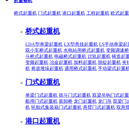
起重整机
桥式起重机
门式起重机
港口起重机
工程起重机
欧式起重
桥式起重机
LDA型单梁起重机
LX型悬挂起重机
LS手动单梁起
双小车桥式起重机
水电站用桥式起重机
变频调速桥
斗桥式起重机
电磁桥式起重机
过轨起重机
铸造起
变频起重机
冶金起重机
加料起重机
脱锭起重机
夹
机
巷道堆垛起重机
通用桥式起重机
手动梁式起重
门式起重机
单梁门式起重机
抓斗门式起重机
双梁吊钩门式起重
船用门式起重机
装卸桥
龙门起重机
龙门吊
双梁门
机
轮胎式集装箱门式起重机
悬臂门式起重机
双悬
港口起重机