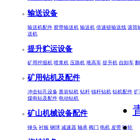
输送设备
输送机配件
胶带输送机
输送机
倍速链输送线
滚筒
送机
提升贮运设备
矿用挖掘机
喷浆机
压路机
堆高车
提升机
自卸车
翻
矿用钻机及配件
冲击钻孔设备
凿岩钻机
钻杆
锚杆钻机
钻机配件
扩
煤电钻及配件
电动钻机
矿山机械设备配件
锤头
衬板
钢球
减速器
轴承
阀门
电机
皮带
叶轮