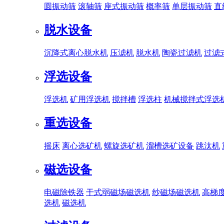
圆振动筛
滚轴筛
座式振动筛
概率筛
单层振动筛
直
脱水设备
沉降式离心脱水机
压滤机
脱水机
陶瓷过滤机
过滤
浮选设备
浮选机
矿用浮选机
搅拌槽
浮选柱
机械搅拌式浮选
重选设备
摇床
离心选矿机
螺旋选矿机
溜槽选矿设备
跳汰机
磁选设备
电磁除铁器
干式弱磁场磁选机
纱磁场磁选机
高梯
选机
磁选机