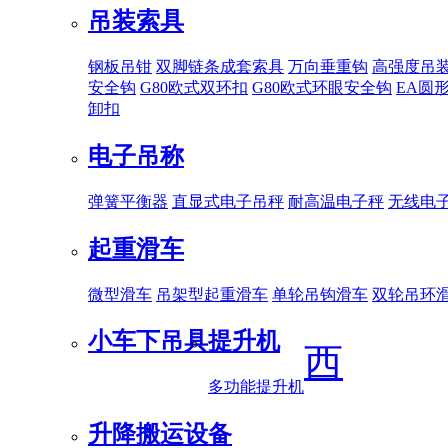
吊装索具
钢板吊钳
双脚链条成套索具
万向垂重钩
高强度吊
安全钩
G80欧式双环扣
G80欧式环眼安全钩
EA圆
卸扣
电子吊称
弹簧平衡器
直显式电子吊秤
耐高温电子秤
无线电
起重滑车
微型滑车
吊架型起重滑车
单轮吊钩滑车
双轮吊环
小车下吊具
提升机
西
多功能提升机
升降搬运设备