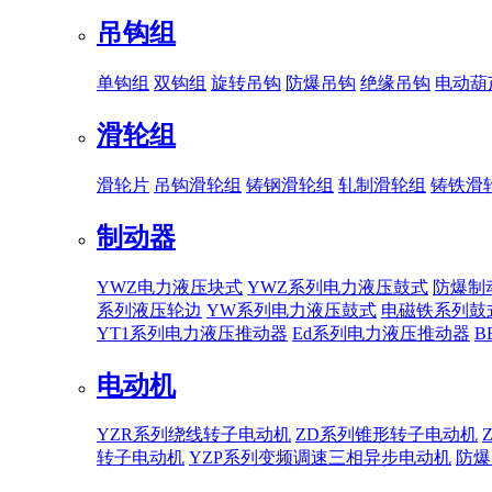
吊钩组
单钩组
双钩组
旋转吊钩
防爆吊钩
绝缘吊钩
电动葫
滑轮组
滑轮片
吊钩滑轮组
铸钢滑轮组
轧制滑轮组
铸铁滑
制动器
YWZ电力液压块式
YWZ系列电力液压鼓式
防爆制
系列液压轮边
YW系列电力液压鼓式
电磁铁系列鼓
YT1系列电力液压推动器
Ed系列电力液压推动器
B
电动机
YZR系列绕线转子电动机
ZD系列锥形转子电动机
转子电动机
YZP系列变频调速三相异步电动机
防爆