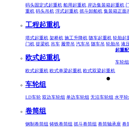
码头固定式起重机
船用起重机
岸边集装箱起重机
重机
码头吊机
浮式起重机
抓斗卸船机
集装箱正面
工程起重机
塔式起重机
架桥机
施工升降机
随车起重机
轮胎起
门机
提梁机
吊车
履带吊
汽车吊
随车吊
轮胎吊
液
起重配
欧式起重机
车轮组
欧式起重机
欧式单梁起重机
欧式双梁起重机
车轮组
LD车轮
双边车轮组
单边车轮组
无沿车轮组
水平轮
卷筒组
钢制卷筒组
铸铁卷筒组
抓斗卷筒组
卷筒轴承座
卷