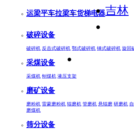
吉林
运梁平车
拉梁车
货梯电器
破碎设备
破碎机
反击式破碎机
鄂式破碎机
锤式破碎机
旋回
采煤设备
采煤机
刨煤机
液压支架
磨矿设备
磨粉机
雷蒙磨粉机
辊磨机
管磨机
悬辊磨
研磨机
自
磨煤机
筛分设备