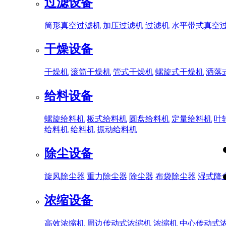
过滤设备
筒形真空过滤机
加压过滤机
过滤机
水平带式真空
干燥设备
干燥机
滚筒干燥机
管式干燥机
螺旋式干燥机
洒落
给料设备
螺旋给料机
板式给料机
圆盘给料机
定量给料机
叶
给料机
给料机
振动给料机
除尘设备
旋风除尘器
重力除尘器
除尘器
布袋除尘器
湿式降
浓缩设备
高效浓缩机
周边传动式浓缩机
浓缩机
中心传动式