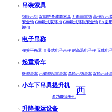
吊装索具
钢板吊钳
双脚链条成套索具
万向垂重钩
高强度吊
安全钩
G80欧式双环扣
G80欧式环眼安全钩
EA圆
卸扣
电子吊称
弹簧平衡器
直显式电子吊秤
耐高温电子秤
无线电
起重滑车
微型滑车
吊架型起重滑车
单轮吊钩滑车
双轮吊环
小车下吊具
提升机
西
多功能提升机
升降搬运设备