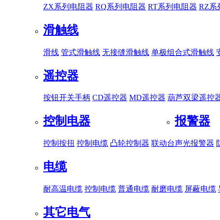
ZX系列电阻器
RQ系列电阻器
RT系列电阻器
RZ
滑触线
滑线
管式滑触线
无接缝滑触线
单极组合式滑触线
遥控器
按钮开关手柄
CD遥控器
MD遥控器
葫芦双梁遥控
控制电器
报警器
控制按扭
控制电缆
凸轮控制器
联动台
声光报警器
电缆
耐高温电缆
控制电缆
普通电缆
耐磨电缆
屏蔽电缆
其它电气