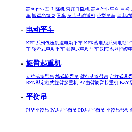
高空作业车
升降机
液压升降机
高空作业平台
曲臂
车
搬运小坦克
叉车
皮带式输送机
小型吊车
全电动
电动平车
KPD系列低压轨道电动平车
KPX蓄电池系列电动平
车
转弯式电动平车
卷缆式电动平车
KPT系列拖缆
旋臂起重机
立柱式旋臂吊
墙式旋臂吊
壁行式旋臂吊
定柱式悬
BZN型定柱式旋臂起重机
BZ曲臂旋臂起重机
BZ
平衡吊
PJ型平衡吊
PAJ型平衡吊
PDJ型平衡吊
平衡吊移动