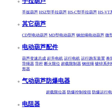
手拉葫芦
手扳葫芦
HSZ型手拉葫芦
HS-C型手拉葫芦
HS-V
其它葫芦
CD型电动葫芦
MD型电动葫芦
钢丝绳电动葫芦
微
电动葫芦配件
葫芦变速总成
起升电机
运行电机
运行跑车装置
卷
导绳器
导杆
断火限位
超载限制器
钢丝绳
镀锌系列
形器
气动葫芦
防爆电器
超载限位器
防爆控制按扭
防爆运行电
电阻器