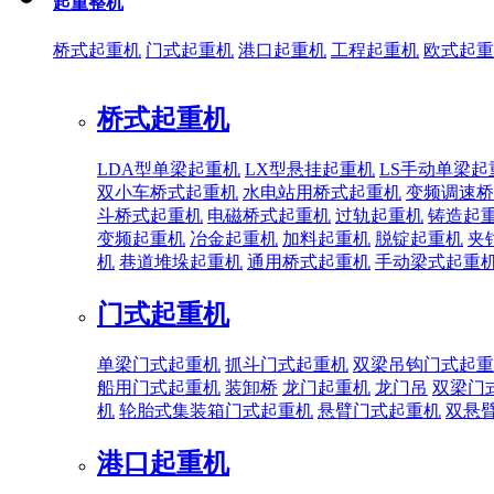
起重整机
桥式起重机
门式起重机
港口起重机
工程起重机
欧式起重
桥式起重机
LDA型单梁起重机
LX型悬挂起重机
LS手动单梁起
双小车桥式起重机
水电站用桥式起重机
变频调速桥
斗桥式起重机
电磁桥式起重机
过轨起重机
铸造起
变频起重机
冶金起重机
加料起重机
脱锭起重机
夹
机
巷道堆垛起重机
通用桥式起重机
手动梁式起重
门式起重机
单梁门式起重机
抓斗门式起重机
双梁吊钩门式起重
船用门式起重机
装卸桥
龙门起重机
龙门吊
双梁门
机
轮胎式集装箱门式起重机
悬臂门式起重机
双悬
港口起重机