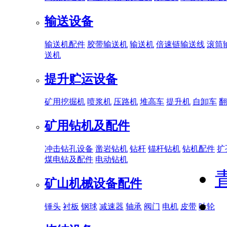
输送设备
输送机配件
胶带输送机
输送机
倍速链输送线
滚筒
送机
提升贮运设备
矿用挖掘机
喷浆机
压路机
堆高车
提升机
自卸车
翻
矿用钻机及配件
冲击钻孔设备
凿岩钻机
钻杆
锚杆钻机
钻机配件
扩
煤电钻及配件
电动钻机
矿山机械设备配件
锤头
衬板
钢球
减速器
轴承
阀门
电机
皮带
叶轮