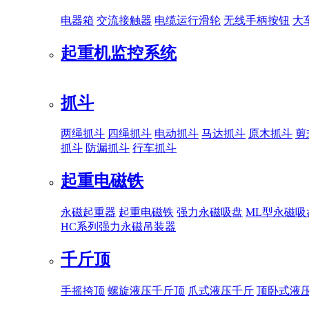
电器箱
交流接触器
电缆运行滑轮
无线手柄按钮
大
起重机监控系统
抓斗
两绳抓斗
四绳抓斗
电动抓斗
马达抓斗
原木抓斗
剪
抓斗
防漏抓斗
行车抓斗
起重电磁铁
永磁起重器
起重电磁铁
强力永磁吸盘
ML型永磁吸
HC系列强力永磁吊装器
千斤顶
手摇挎顶
螺旋液压千斤顶
爪式液压千斤
顶卧式液