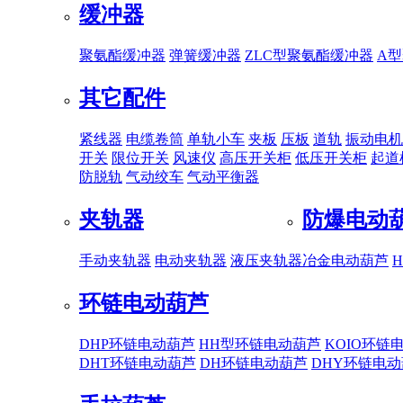
缓冲器
聚氨酯缓冲器
弹簧缓冲器
ZLC型聚氨酯缓冲器
A
其它配件
紧线器
电缆卷筒
单轨小车
夹板
压板
道轨
振动电机
开关
限位开关
风速仪
高压开关柜
低压开关柜
起道
防脱轨
气动绞车
气动平衡器
夹轨器
防爆电动
手动夹轨器
电动夹轨器
液压夹轨器
冶金电动葫芦
环链电动葫芦
DHP环链电动葫芦
HH型环链电动葫芦
KOIO环链
DHT环链电动葫芦
DH环链电动葫芦
DHY环链电