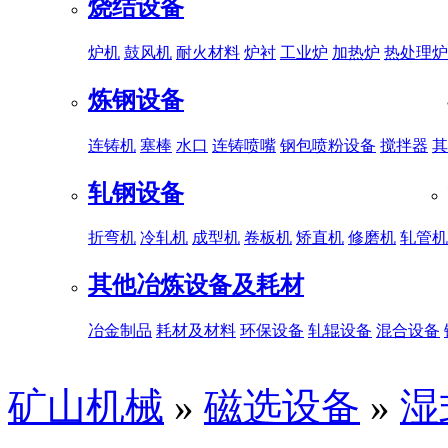
烧结设备
炉机
鼓风机
耐火材料
炉衬
工业炉
加热炉
热处理炉
炼钢设备
连铸机
塞棒
水口
连铸喷嘴
钢包喷粉设备
搅拌器
其
轧钢设备
折弯机
冷轧机
成型机
卷板机
矫直机
修磨机
轧管机
其他冶炼设备及耗材
冶金制品
耗材及材料
环保设备
轧辊设备
混合设备
矿山机械
»
磁选设备
»
湿