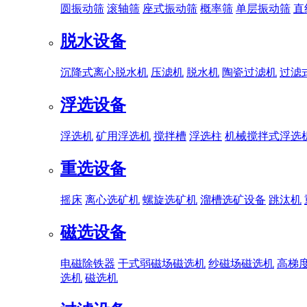
圆振动筛
滚轴筛
座式振动筛
概率筛
单层振动筛
直
脱水设备
沉降式离心脱水机
压滤机
脱水机
陶瓷过滤机
过滤
浮选设备
浮选机
矿用浮选机
搅拌槽
浮选柱
机械搅拌式浮选
重选设备
摇床
离心选矿机
螺旋选矿机
溜槽选矿设备
跳汰机
磁选设备
电磁除铁器
干式弱磁场磁选机
纱磁场磁选机
高梯
选机
磁选机