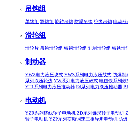
吊钩组
单钩组
双钩组
旋转吊钩
防爆吊钩
绝缘吊钩
电动葫
滑轮组
滑轮片
吊钩滑轮组
铸钢滑轮组
轧制滑轮组
铸铁滑
制动器
YWZ电力液压块式
YWZ系列电力液压鼓式
防爆制
系列液压轮边
YW系列电力液压鼓式
电磁铁系列鼓
YT1系列电力液压推动器
Ed系列电力液压推动器
B
电动机
YZR系列绕线转子电动机
ZD系列锥形转子电动机
转子电动机
YZP系列变频调速三相异步电动机
防爆