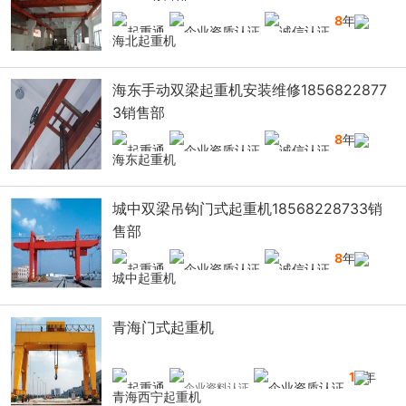
8
年
海北起重机
海东手动双梁起重机安装维修1856822877
3销售部
8
年
海东起重机
城中双梁吊钩门式起重机18568228733销
售部
8
年
城中起重机
青海门式起重机
13
年
青海西宁起重机