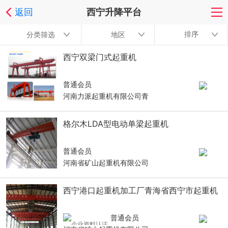
返回
西宁升降平台
排序
分类筛选
地区
西宁双梁门式起重机
普通会员
河南力派起重机有限公司青
格尔木LDA型电动单梁起重机
普通会员
河南省矿山起重机有限公司
西宁港口起重机加工厂青海省西宁市起重机
普通会员