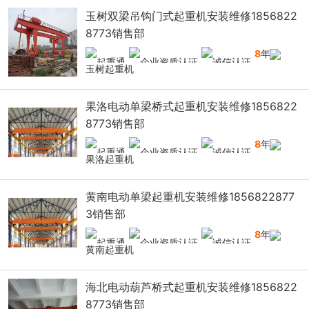
玉树双梁吊钩门式起重机安装维修1856822
8773销售部
8
年
玉树起重机
果洛电动单梁桥式起重机安装维修1856822
8773销售部
8
年
果洛起重机
黄南电动单梁起重机安装维修1856822877
3销售部
8
年
黄南起重机
海北电动葫芦桥式起重机安装维修1856822
8773销售部