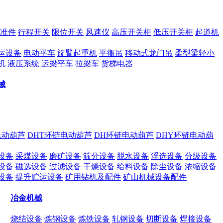
准件
行程开关
限位开关
风速仪
高压开关柜
低压开关柜
起道机
运设备
电动平车
旋臂起重机
平衡吊
移动式龙门吊
柔型梁轻小
机
液压系统
运梁平车
拉梁车
货梯电器
械
电动葫芦
DHT环链电动葫芦
DH环链电动葫芦
DHY环链电动葫
设备
采煤设备
磨矿设备
筛分设备
脱水设备
浮选设备
分级设备
设备
磁选设备
过滤设备
干燥设备
给料设备
除尘设备
浓缩设备
设备
提升贮运设备
矿用钻机及配件
矿山机械设备配件
冶金机械
烧结设备
炼钢设备
炼铁设备
轧钢设备
切断设备
焊接设备