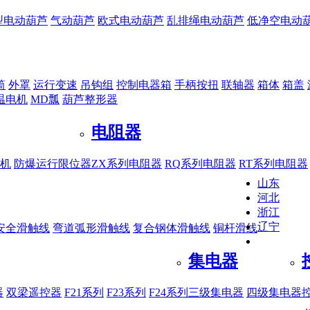
型电动葫芦
气动葫芦
欧式电动葫芦
乱排绳电动葫芦
低净空电动
筒
外罩
运行变速
吊钩组
控制电器箱
手柄按扭
联轴器
箱体
箱盖
温电机
MD瓢
葫芦整形器
电阻器
机
防爆运行限位器
ZX系列电阻器
RQ系列电阻器
RT系列电阻器
山东
河北
浙江
辽宁
安全滑触线
弯道弧形滑触线
复合钢体滑触线
铜杆滑线
集电器
器
双梁遥控器
F21系列
F23系列
F24系列
三级集电器
四级集电器