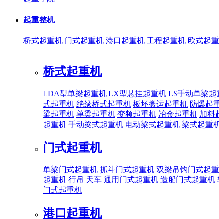
起重整机
桥式起重机
门式起重机
港口起重机
工程起重机
欧式起重
桥式起重机
LDA型单梁起重机
LX型悬挂起重机
LS手动单梁起
式起重机
绝缘桥式起重机
板坯搬运起重机
防爆起
梁起重机
单梁起重机
变频起重机
冶金起重机
加料
起重机
手动梁式起重机
电动梁式起重机
梁式起重
门式起重机
单梁门式起重机
抓斗门式起重机
双梁吊钩门式起重
起重机
行吊
天车
通用门式起重机
造船门式起重机
门式起重机
港口起重机