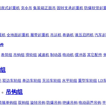
门座式起重机
克令吊
集装箱正面吊
固转支承起重机
防爆软管起
重机
全地面起重机
履带起重机
吊运机
卷扬机
液压启闭机
汽车起
件
卷筒组
吊钩组
滑轮组
减速机
制动器
电动机
缓冲器
其它配件
组
轮
双边车轮组
单边车轮组
无沿车轮组
水平轮组
重型车轮组
LD
吊钩组
筒箍
单钩组
双钩组
旋转吊钩
防爆吊钩
绝缘吊钩
电动葫芦吊钩
半