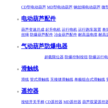
CD型电动葫芦
MD型电动葫芦
钢丝绳电动葫芦
微
电动葫芦配件
葫芦变速总成
起升电机
运行电机
运行跑车装置
卷
丝绳
防爆葫芦配件
冶金葫芦配件
耐高温电缆
耐高
气动葫芦
防爆电器
超载限位器
防爆控制按扭
防爆运行电
滑触线
滑线
管式滑触线
无接缝滑触线
单极组合式滑触线
遥控器
按钮开关手柄
CD遥控器
MD遥控器
葫芦双梁遥控