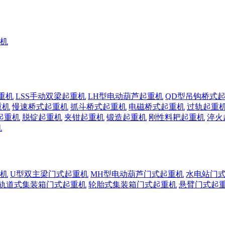
机
重机
LSS手动双梁起重机
LH型电动葫芦起重机
QD型吊钩桥式
重机
慢速桥式起重机
抓斗桥式起重机
电磁桥式起重机
过轨起重
起重机
脱锭起重机
夹钳起重机
锻造起重机
刚性料耙起重机
淬火
机
机
U型双主梁门式起重机
MH型电动葫芦门式起重机
水电站门
轨道式集装箱门式起重机
轮胎式集装箱门式起重机
悬臂门式起