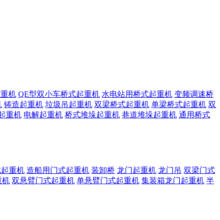
起重机
QE型双小车桥式起重机
水电站用桥式起重机
变频调速桥
机
铸造起重机
垃圾吊起重机
双梁桥式起重机
单梁桥式起重机
双
起重机
电解起重机
桥式堆垛起重机
巷道堆垛起重机
通用桥式
式起重机
造船用门式起重机
装卸桥
龙门起重机
龙门吊
双梁门式
重机
双悬臂门式起重机
单悬臂门式起重机
集装箱龙门起重机
半