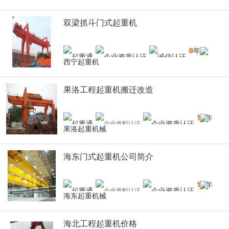
双梁抓斗门式起重机
8
年
西宁起重机
果洛工程起重机搬迁改造
10
年
果洛起重机械
海东门式起重机公司简介
10
年
海东起重机械
海北工程起重机价格