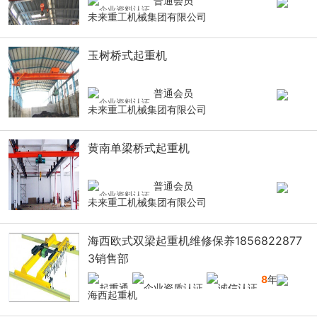
普通会员
未来重工机械集团有限公司
玉树桥式起重机
普通会员
未来重工机械集团有限公司
黄南单梁桥式起重机
普通会员
未来重工机械集团有限公司
海西欧式双梁起重机维修保养1856822877
3销售部
8
年
海西起重机