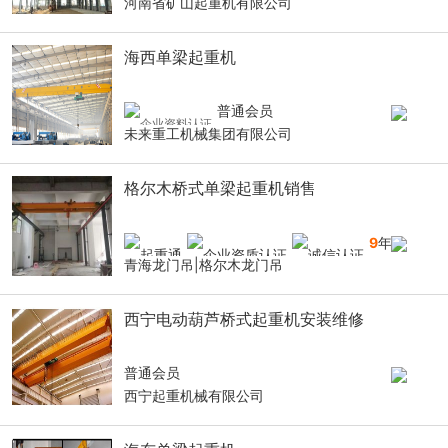
河南省矿山起重机有限公司
海西单梁起重机
普通会员
未来重工机械集团有限公司
格尔木桥式单梁起重机销售
9
年
青海龙门吊|格尔木龙门吊
西宁电动葫芦桥式起重机安装维修
普通会员
西宁起重机械有限公司