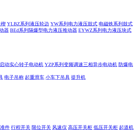
铁楔
YLBZ系列液压轮边
YW系列电力液压鼓式
电磁铁系列鼓式
动器
BEd系列隔爆型电力液压推动器
EYWZ系列电力液压块式
启动实心转子电动机
YZP系列变频调速三相异步电动机
防爆电
具
电子吊称
起重滑车
小车下吊具
提升机
准件
行程开关
限位开关
风速仪
高压开关柜
低压开关柜
起道机