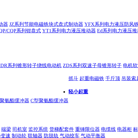
动器
JZ系列节能电磁铁块式盘式制动器
YFX系列电力液压防风
QP/CQP系列钳盘式
YT1系列电力液压推动器
Ed系列电力液压推
ZDR系列锥形转子绕线电动机
ZDS系列双速子母锥形转子
电机软
抓斗
起重电磁铁
千斤顶
吊装索
轻小起重
型聚氨酯缓冲器
C型聚氨酯缓冲器
端梁
司机室
监控系统
货梯配套件
重锤限位器
电缆线
电器柜
标
D变速
制动轮
联轴器
防脱轨
气动绞车
气动平衡器