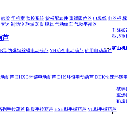
端梁
司机室
监控系统
货梯配套件
重锤限位器
电缆线
电器柜
标
D变速
制动轮
联轴器
防脱轨
气动绞车
气动平衡器
升降搬
型起重
葫芦
矿山机
HB型防爆钢丝绳电动葫芦
YH冶金电动葫芦
矿用电动葫芦
电动葫芦
HHXG环链电动葫芦
DHS环链电动葫芦
DHK快速环链
破碎
重选
输送
T系列手拉葫芦
防爆手拉葫芦
HSH型手扳葫芦
VL型手扳葫芦