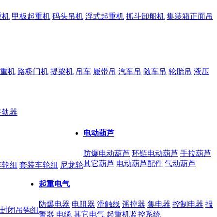
重机
甲板起重机
码头吊机
浮式起重机
抓斗卸船机
集装箱正面吊
重机
路桥门机
提梁机
吊车
履带吊
汽车吊
随车吊
轮胎吊
液压
夹轨器
电动葫芦
防爆电动葫芦
环链电动葫芦
手拉葫芦
其它葫芦
电动葫芦配件
气动葫芦
车轮组
套装车轮组
尼龙轮
起重电气
防爆电器
电阻器
滑触线
遥控器
集电器
控制电器
报
封闭吊钩组
警器
电缆
其它电气
起重机监控系统