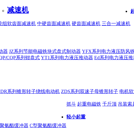
减速机
轮组
软齿面减速机
中硬齿面减速机
硬齿面减速机
三合一减速机
动器
JZ系列节能电磁铁块式盘式制动器
YFX系列电力液压防风
QP/CQP系列钳盘式
YT1系列电力液压推动器
Ed系列电力液压推
ZDR系列锥形转子绕线电动机
ZDS系列双速子母锥形转子
电机软
抓斗
起重电磁铁
千斤顶
吊装索
轻小起重
型聚氨酯缓冲器
C型聚氨酯缓冲器