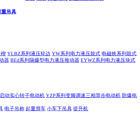
起重吊具
铁楔
YLBZ系列液压轮边
YW系列电力液压鼓式
电磁铁系列鼓式
动器
BEd系列隔爆型电力液压推动器
EYWZ系列电力液压块式
启动实心转子电动机
YZP系列变频调速三相异步电动机
防爆电
具
电子吊称
起重滑车
小车下吊具
提升机