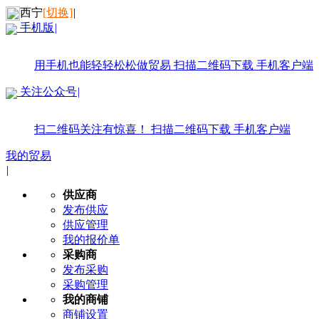
西宁
[切换]
|
手机版
|
用手机也能轻轻松松做贸易
扫描二维码下载
手机客户端
关注公众号
|
扫二维码关注有惊喜！
扫描二维码下载
手机客户端
我的贸易
|
供应商
发布供应
供应管理
我的报价单
采购商
发布采购
采购管理
我的商铺
商铺设置