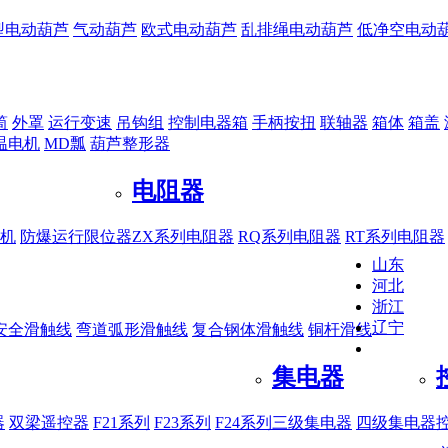
型电动葫芦
气动葫芦
欧式电动葫芦
乱排绳电动葫芦
低净空电动
筒
外罩
运行变速
吊钩组
控制电器箱
手柄按扭
联轴器
箱体
箱盖
温电机
MD瓢
葫芦整形器
电阻器
机
防爆运行限位器
ZX系列电阻器
RQ系列电阻器
RT系列电阻器
山东
河北
浙江
辽宁
安全滑触线
弯道弧形滑触线
复合钢体滑触线
铜杆滑线
集电器
器
双梁遥控器
F21系列
F23系列
F24系列
三级集电器
四级集电器