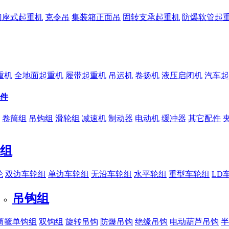
门座式起重机
克令吊
集装箱正面吊
固转支承起重机
防爆软管起
重机
全地面起重机
履带起重机
吊运机
卷扬机
液压启闭机
汽车起
件
卷筒组
吊钩组
滑轮组
减速机
制动器
电动机
缓冲器
其它配件
组
轮
双边车轮组
单边车轮组
无沿车轮组
水平轮组
重型车轮组
LD
吊钩组
筒箍
单钩组
双钩组
旋转吊钩
防爆吊钩
绝缘吊钩
电动葫芦吊钩
半