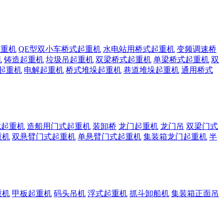
起重机
QE型双小车桥式起重机
水电站用桥式起重机
变频调速桥
机
铸造起重机
垃圾吊起重机
双梁桥式起重机
单梁桥式起重机
双
起重机
电解起重机
桥式堆垛起重机
巷道堆垛起重机
通用桥式
式起重机
造船用门式起重机
装卸桥
龙门起重机
龙门吊
双梁门式
重机
双悬臂门式起重机
单悬臂门式起重机
集装箱龙门起重机
半
重机
甲板起重机
码头吊机
浮式起重机
抓斗卸船机
集装箱正面吊