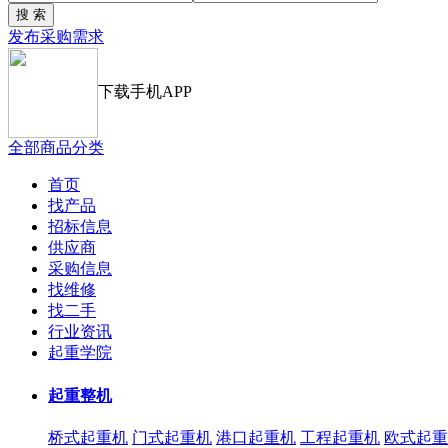
发布采购需求
下载手机APP
全部商品分类
首页
找产品
招标信息
供应商
采购信息
找维修
找二手
行业资讯
起重学院
起重整机
桥式起重机
门式起重机
港口起重机
工程起重机
欧式起重