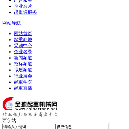
广告服务
企业名片
起重通服务
网站导航
网站首页
起重商城
采购中心
企业名录
新闻频道
招标频道
拟建频道
行业展会
起重学院
起重直播
西宁站