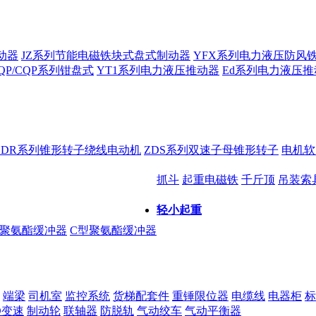
动器
JZ系列节能电磁铁块式盘式制动器
YFX系列电力液压防风
QP/CQP系列钳盘式
YT1系列电力液压推动器
Ed系列电力液压推
ZDR系列锥形转子绕线电动机
ZDS系列双速子母锥形转子
电机软
抓斗
起重电磁铁
千斤顶
吊装索
轻小起重
型聚氨酯缓冲器
C型聚氨酯缓冲器
端梁
司机室
监控系统
货梯配套件
重锤限位器
电缆线
电器柜
标
D变速
制动轮
联轴器
防脱轨
气动绞车
气动平衡器