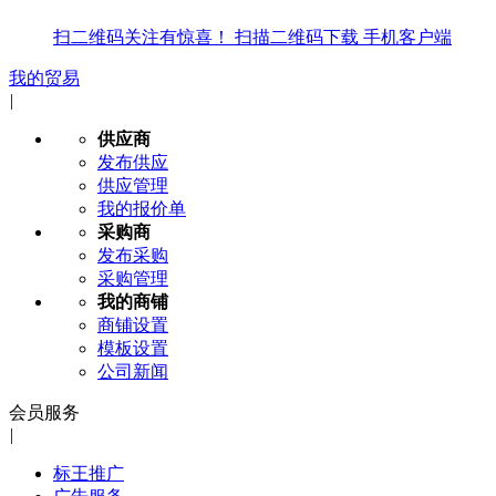
扫二维码关注有惊喜！
扫描二维码下载
手机客户端
我的贸易
|
供应商
发布供应
供应管理
我的报价单
采购商
发布采购
采购管理
我的商铺
商铺设置
模板设置
公司新闻
会员服务
|
标王推广