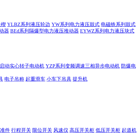
铁楔
YLBZ系列液压轮边
YW系列电力液压鼓式
电磁铁系列鼓式
动器
BEd系列隔爆型电力液压推动器
EYWZ系列电力液压块式
启动实心转子电动机
YZP系列变频调速三相异步电动机
防爆电
具
电子吊称
起重滑车
小车下吊具
提升机
准件
行程开关
限位开关
风速仪
高压开关柜
低压开关柜
起道机