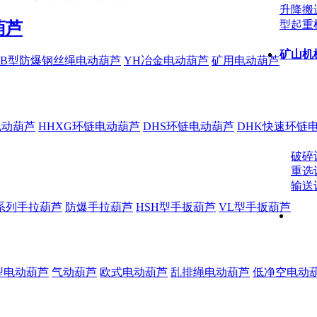
升降搬
型起重
葫芦
矿山机
HB型防爆钢丝绳电动葫芦
YH冶金电动葫芦
矿用电动葫芦
电动葫芦
HHXG环链电动葫芦
DHS环链电动葫芦
DHK快速环链
破碎
重选
输送
T系列手拉葫芦
防爆手拉葫芦
HSH型手扳葫芦
VL型手扳葫芦
型电动葫芦
气动葫芦
欧式电动葫芦
乱排绳电动葫芦
低净空电动