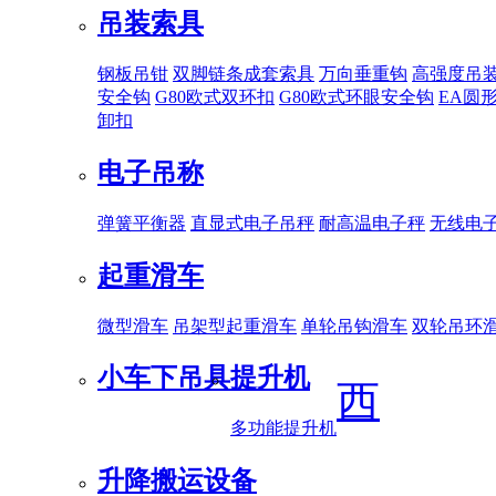
吊装索具
钢板吊钳
双脚链条成套索具
万向垂重钩
高强度吊
安全钩
G80欧式双环扣
G80欧式环眼安全钩
EA圆
卸扣
电子吊称
弹簧平衡器
直显式电子吊秤
耐高温电子秤
无线电
起重滑车
微型滑车
吊架型起重滑车
单轮吊钩滑车
双轮吊环
小车下吊具
提升机
西
多功能提升机
升降搬运设备