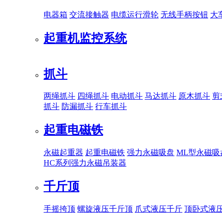
电器箱
交流接触器
电缆运行滑轮
无线手柄按钮
大
起重机监控系统
抓斗
两绳抓斗
四绳抓斗
电动抓斗
马达抓斗
原木抓斗
剪
抓斗
防漏抓斗
行车抓斗
起重电磁铁
永磁起重器
起重电磁铁
强力永磁吸盘
ML型永磁吸
HC系列强力永磁吊装器
千斤顶
手摇挎顶
螺旋液压千斤顶
爪式液压千斤
顶卧式液