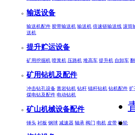
输送设备
输送机配件
胶带输送机
输送机
倍速链输送线
滚筒
送机
提升贮运设备
矿用挖掘机
喷浆机
压路机
堆高车
提升机
自卸车
翻
矿用钻机及配件
冲击钻孔设备
凿岩钻机
钻杆
锚杆钻机
钻机配件
扩
煤电钻及配件
电动钻机
矿山机械设备配件
锤头
衬板
钢球
减速器
轴承
阀门
电机
皮带
叶轮