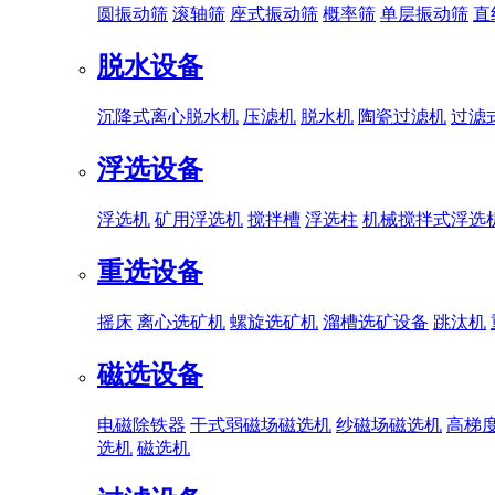
圆振动筛
滚轴筛
座式振动筛
概率筛
单层振动筛
直
脱水设备
沉降式离心脱水机
压滤机
脱水机
陶瓷过滤机
过滤
浮选设备
浮选机
矿用浮选机
搅拌槽
浮选柱
机械搅拌式浮选
重选设备
摇床
离心选矿机
螺旋选矿机
溜槽选矿设备
跳汰机
磁选设备
电磁除铁器
干式弱磁场磁选机
纱磁场磁选机
高梯
选机
磁选机