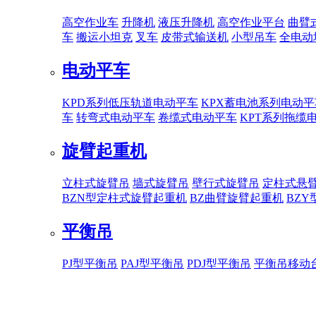
高空作业车
升降机
液压升降机
高空作业平台
曲臂
车
搬运小坦克
叉车
皮带式输送机
小型吊车
全电动
电动平车
KPD系列低压轨道电动平车
KPX蓄电池系列电动平
车
转弯式电动平车
卷缆式电动平车
KPT系列拖缆
旋臂起重机
立柱式旋臂吊
墙式旋臂吊
壁行式旋臂吊
定柱式悬
BZN型定柱式旋臂起重机
BZ曲臂旋臂起重机
BZ
平衡吊
PJ型平衡吊
PAJ型平衡吊
PDJ型平衡吊
平衡吊移动