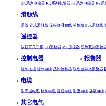
ZX系列电阻器
RQ系列电阻器
RT系列电阻器
RZ
滑触线
滑线
管式滑触线
无接缝滑触线
单极组合式滑触线
遥控器
按钮开关手柄
CD遥控器
MD遥控器
葫芦双梁遥控
控制电器
报警器
控制按扭
控制电缆
凸轮控制器
联动台
声光报警器
电缆
耐高温电缆
控制电缆
普通电缆
耐磨电缆
屏蔽电缆
其它电气