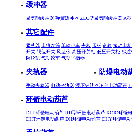
缓冲器
聚氨酯缓冲器
弹簧缓冲器
ZLC型聚氨酯缓冲器
A
其它配件
紧线器
电缆卷筒
单轨小车
夹板
压板
道轨
振动电机
开关
限位开关
风速仪
高压开关柜
低压开关柜
起道
防脱轨
气动绞车
气动平衡器
夹轨器
防爆电动
手动夹轨器
电动夹轨器
液压夹轨器
冶金电动葫芦
环链电动葫芦
DHP环链电动葫芦
HH型环链电动葫芦
KOIO环链
DHT环链电动葫芦
DH环链电动葫芦
DHY环链电