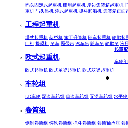
码头固定式起重机
船用起重机
岸边集装箱起重机
重机
码头吊机
浮式起重机
抓斗卸船机
集装箱正面
工程起重机
塔式起重机
架桥机
施工升降机
随车起重机
轮胎起
门机
提梁机
吊车
履带吊
汽车吊
随车吊
轮胎吊
液
起重配
欧式起重机
车轮组
欧式起重机
欧式单梁起重机
欧式双梁起重机
车轮组
LD车轮
双边车轮组
单边车轮组
无沿车轮组
水平轮
卷筒组
钢制卷筒组
铸铁卷筒组
抓斗卷筒组
卷筒轴承座
卷