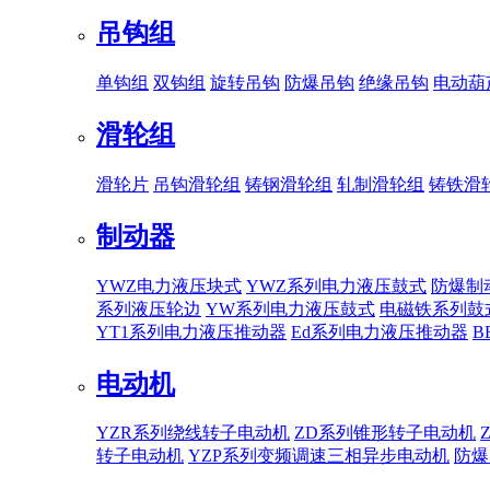
吊钩组
单钩组
双钩组
旋转吊钩
防爆吊钩
绝缘吊钩
电动葫
滑轮组
滑轮片
吊钩滑轮组
铸钢滑轮组
轧制滑轮组
铸铁滑
制动器
YWZ电力液压块式
YWZ系列电力液压鼓式
防爆制
系列液压轮边
YW系列电力液压鼓式
电磁铁系列鼓
YT1系列电力液压推动器
Ed系列电力液压推动器
B
电动机
YZR系列绕线转子电动机
ZD系列锥形转子电动机
转子电动机
YZP系列变频调速三相异步电动机
防爆