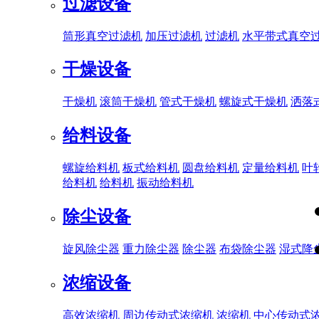
过滤设备
筒形真空过滤机
加压过滤机
过滤机
水平带式真空
干燥设备
干燥机
滚筒干燥机
管式干燥机
螺旋式干燥机
洒落
给料设备
螺旋给料机
板式给料机
圆盘给料机
定量给料机
叶
给料机
给料机
振动给料机
除尘设备
旋风除尘器
重力除尘器
除尘器
布袋除尘器
湿式降
浓缩设备
高效浓缩机
周边传动式浓缩机
浓缩机
中心传动式