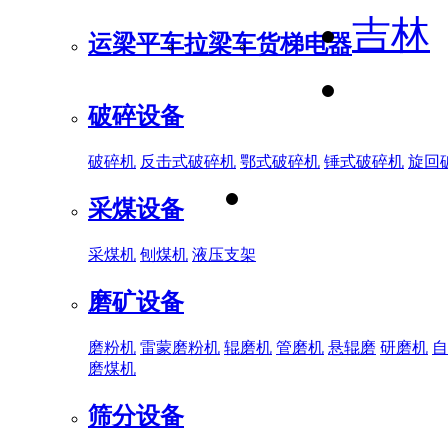
吉林
运梁平车
拉梁车
货梯电器
破碎设备
破碎机
反击式破碎机
鄂式破碎机
锤式破碎机
旋回
采煤设备
采煤机
刨煤机
液压支架
磨矿设备
磨粉机
雷蒙磨粉机
辊磨机
管磨机
悬辊磨
研磨机
自
磨煤机
筛分设备