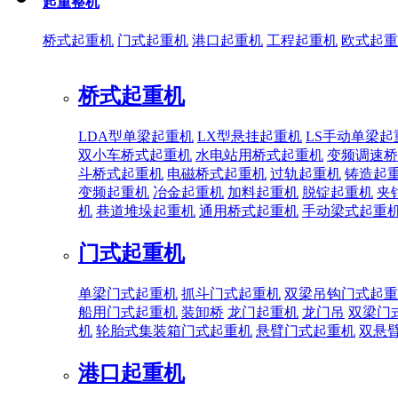
起重整机
桥式起重机
门式起重机
港口起重机
工程起重机
欧式起重
桥式起重机
LDA型单梁起重机
LX型悬挂起重机
LS手动单梁起
双小车桥式起重机
水电站用桥式起重机
变频调速桥
斗桥式起重机
电磁桥式起重机
过轨起重机
铸造起
变频起重机
冶金起重机
加料起重机
脱锭起重机
夹
机
巷道堆垛起重机
通用桥式起重机
手动梁式起重
门式起重机
单梁门式起重机
抓斗门式起重机
双梁吊钩门式起重
船用门式起重机
装卸桥
龙门起重机
龙门吊
双梁门
机
轮胎式集装箱门式起重机
悬臂门式起重机
双悬
港口起重机