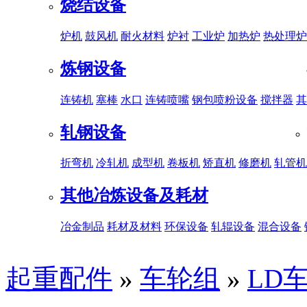
烧结设备
炉机
鼓风机
耐火材料
炉衬
工业炉
加热炉
热处理炉
炼钢设备
连铸机
塞棒
水口
连铸喷嘴
钢包喷粉设备
搅拌器
其
轧钢设备
折弯机
冷轧机
成型机
卷板机
矫直机
修磨机
轧管机
其他冶炼设备及耗材
冶金制品
耗材及材料
环保设备
轧辊设备
混合设备
起重配件
»
车轮组
»
LD