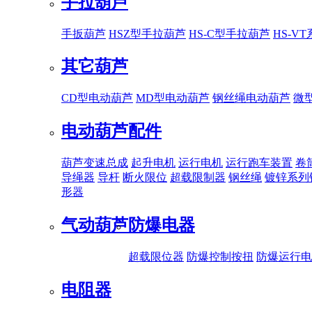
手拉葫芦
手扳葫芦
HSZ型手拉葫芦
HS-C型手拉葫芦
HS-V
其它葫芦
CD型电动葫芦
MD型电动葫芦
钢丝绳电动葫芦
微
电动葫芦配件
葫芦变速总成
起升电机
运行电机
运行跑车装置
卷
导绳器
导杆
断火限位
超载限制器
钢丝绳
镀锌系列
形器
气动葫芦
防爆电器
超载限位器
防爆控制按扭
防爆运行电
电阻器