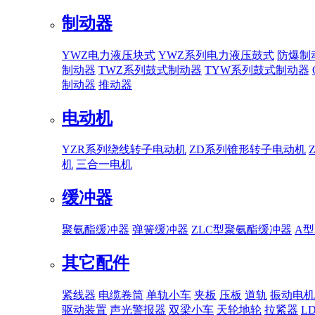
制动器
YWZ电力液压块式
YWZ系列电力液压鼓式
防爆制
制动器
TWZ系列鼓式制动器
TYW系列鼓式制动器
制动器
推动器
电动机
YZR系列绕线转子电动机
ZD系列锥形转子电动机
机
三合一电机
缓冲器
聚氨酯缓冲器
弹簧缓冲器
ZLC型聚氨酯缓冲器
A
其它配件
紧线器
电缆卷筒
单轨小车
夹板
压板
道轨
振动电机
驱动装置
声光警报器
双梁小车
天轮地轮
拉紧器
L