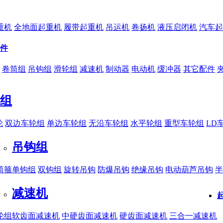
重机
全地面起重机
履带起重机
吊运机
卷扬机
液压启闭机
汽车起
件
卷筒组
吊钩组
滑轮组
减速机
制动器
电动机
缓冲器
其它配件
组
轮
双边车轮组
单边车轮组
无沿车轮组
水平轮组
重型车轮组
LD
吊钩组
筒箍
单钩组
双钩组
旋转吊钩
防爆吊钩
绝缘吊钩
电动葫芦吊钩
半
减速机
轮组
软齿面减速机
中硬齿面减速机
硬齿面减速机
三合一减速机