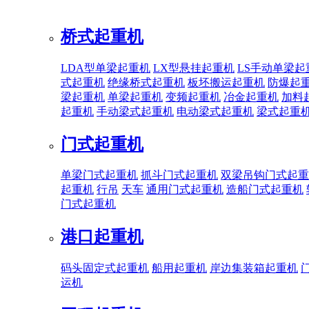
桥式起重机
LDA型单梁起重机
LX型悬挂起重机
LS手动单梁起
式起重机
绝缘桥式起重机
板坯搬运起重机
防爆起
梁起重机
单梁起重机
变频起重机
冶金起重机
加料
起重机
手动梁式起重机
电动梁式起重机
梁式起重
门式起重机
单梁门式起重机
抓斗门式起重机
双梁吊钩门式起重
起重机
行吊
天车
通用门式起重机
造船门式起重机
门式起重机
港口起重机
码头固定式起重机
船用起重机
岸边集装箱起重机
运机