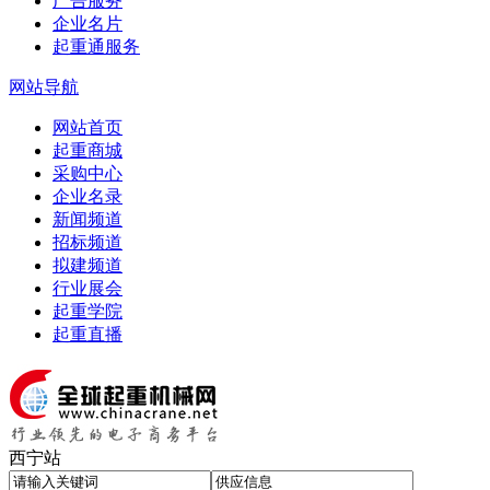
广告服务
企业名片
起重通服务
网站导航
网站首页
起重商城
采购中心
企业名录
新闻频道
招标频道
拟建频道
行业展会
起重学院
起重直播
西宁站