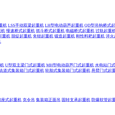
重机
LSS手动双梁起重机
LH型电动葫芦起重机
QD型吊钩桥式
重机
慢速桥式起重机
抓斗桥式起重机
电磁桥式起重机
过轨起重
起重机
脱锭起重机
夹钳起重机
锻造起重机
刚性料耙起重机
淬火
机
机
U型双主梁门式起重机
MH型电动葫芦门式起重机
水电站门
轨道式集装箱门式起重机
轮胎式集装箱门式起重机
悬臂门式起
门座式起重机
克令吊
集装箱正面吊
固转支承起重机
防爆软管起