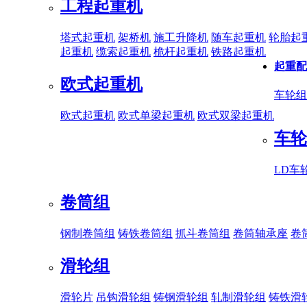
工程起重机
塔式起重机
架桥机
施工升降机
随车起重机
轮胎起
起重机
缆索起重机
桅杆起重机
铁路起重机
起重配
欧式起重机
车轮组
欧式起重机
欧式单梁起重机
欧式双梁起重机
车轮
LD车
卷筒组
钢制卷筒组
铸铁卷筒组
抓斗卷筒组
卷筒轴承座
卷
滑轮组
滑轮片
吊钩滑轮组
铸钢滑轮组
轧制滑轮组
铸铁滑