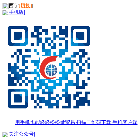
西宁
[切换]
|
手机版
|
用手机也能轻轻松松做贸易
扫描二维码下载
手机客户端
关注公众号
|