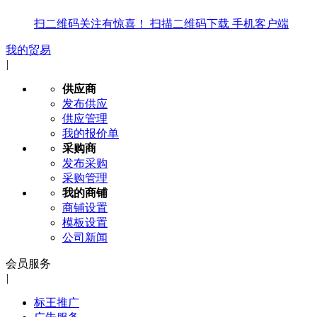
扫二维码关注有惊喜！
扫描二维码下载
手机客户端
我的贸易
|
供应商
发布供应
供应管理
我的报价单
采购商
发布采购
采购管理
我的商铺
商铺设置
模板设置
公司新闻
会员服务
|
标王推广