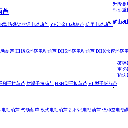
升降搬
型起重
葫芦
矿山机
HB型防爆钢丝绳电动葫芦
YH冶金电动葫芦
矿用电动葫芦
电动葫芦
HHXG环链电动葫芦
DHS环链电动葫芦
DHK快速环链
破碎
重选
输送
T系列手拉葫芦
防爆手拉葫芦
HSH型手扳葫芦
VL型手扳葫芦
型电动葫芦
气动葫芦
欧式电动葫芦
乱排绳电动葫芦
低净空电动