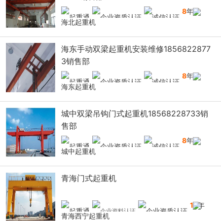
8
年
海北起重机
海东手动双梁起重机安装维修1856822877
3销售部
8
年
海东起重机
城中双梁吊钩门式起重机18568228733销
售部
8
年
城中起重机
青海门式起重机
13
年
青海西宁起重机