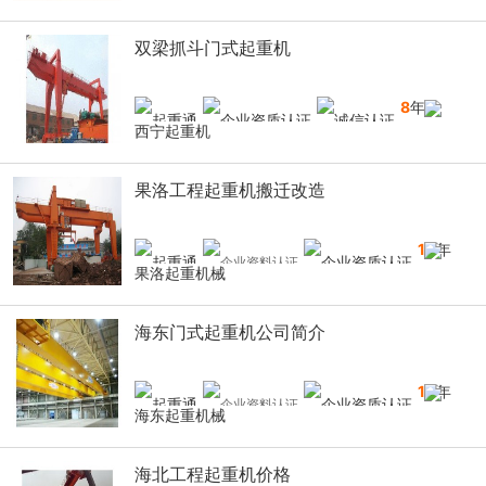
双梁抓斗门式起重机
8
年
西宁起重机
果洛工程起重机搬迁改造
10
年
果洛起重机械
海东门式起重机公司简介
10
年
海东起重机械
海北工程起重机价格