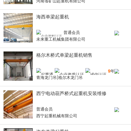
河南省矿山起重机有限公司
海西单梁起重机
普通会员
未来重工机械集团有限公司
格尔木桥式单梁起重机销售
9
年
青海龙门吊|格尔木龙门吊
西宁电动葫芦桥式起重机安装维修
普通会员
西宁起重机械有限公司