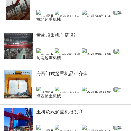
10
年
海北起重机械
黄南起重机全新设计
10
年
黄南起重机械
海西门式起重机品种齐全
10
年
海西起重机械
玉树欧式起重机批发商
10
年