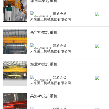
海东单梁起重机
普通会员
未来重工机械集团有限公司
西宁桥式起重机
普通会员
未来重工机械集团有限公司
海北桥式起重机
普通会员
未来重工机械集团有限公司
果洛桥式起重机