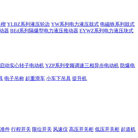
铁楔
YLBZ系列液压轮边
YW系列电力液压鼓式
电磁铁系列鼓式
动器
BEd系列隔爆型电力液压推动器
EYWZ系列电力液压块式
启动实心转子电动机
YZP系列变频调速三相异步电动机
防爆电
具
电子吊称
起重滑车
小车下吊具
提升机
准件
行程开关
限位开关
风速仪
高压开关柜
低压开关柜
起道机