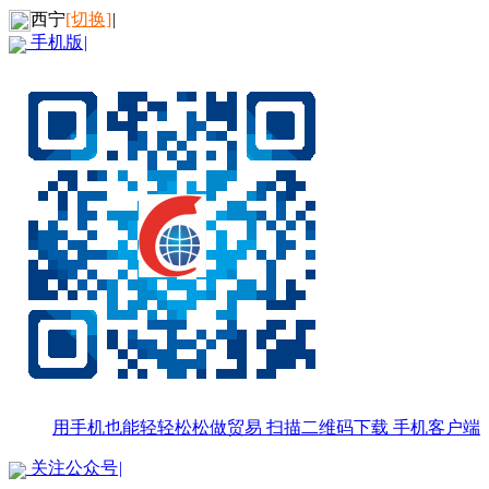
西宁
[切换]
|
手机版
|
用手机也能轻轻松松做贸易
扫描二维码下载
手机客户端
关注公众号
|