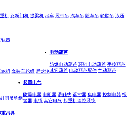
重机
路桥门机
提梁机
吊车
履带吊
汽车吊
随车吊
轮胎吊
液压
夹轨器
电动葫芦
防爆电动葫芦
环链电动葫芦
手拉葫芦
其它葫芦
电动葫芦配件
气动葫芦
车轮组
套装车轮组
尼龙轮
起重电气
防爆电器
电阻器
滑触线
遥控器
集电器
控制电器
报
封闭吊钩组
警器
电缆
其它电气
起重机监控系统
起重吊具