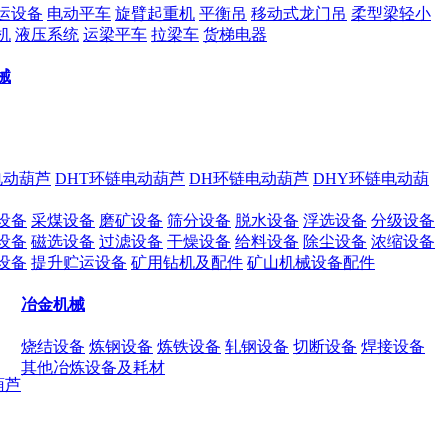
运设备
电动平车
旋臂起重机
平衡吊
移动式龙门吊
柔型梁轻小
机
液压系统
运梁平车
拉梁车
货梯电器
械
电动葫芦
DHT环链电动葫芦
DH环链电动葫芦
DHY环链电动葫
设备
采煤设备
磨矿设备
筛分设备
脱水设备
浮选设备
分级设备
设备
磁选设备
过滤设备
干燥设备
给料设备
除尘设备
浓缩设备
设备
提升贮运设备
矿用钻机及配件
矿山机械设备配件
冶金机械
烧结设备
炼钢设备
炼铁设备
轧钢设备
切断设备
焊接设备
其他冶炼设备及耗材
葫芦