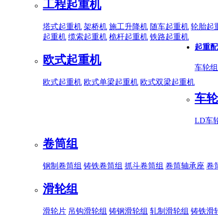
工程起重机
塔式起重机
架桥机
施工升降机
随车起重机
轮胎起
起重机
缆索起重机
桅杆起重机
铁路起重机
起重配
欧式起重机
车轮组
欧式起重机
欧式单梁起重机
欧式双梁起重机
车轮
LD车
卷筒组
钢制卷筒组
铸铁卷筒组
抓斗卷筒组
卷筒轴承座
卷
滑轮组
滑轮片
吊钩滑轮组
铸钢滑轮组
轧制滑轮组
铸铁滑