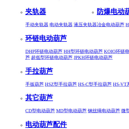
夹轨器
防爆电动
手动夹轨器
电动夹轨器
液压夹轨器
冶金电动葫芦
环链电动葫芦
DHP环链电动葫芦
HH型环链电动葫芦
KOIO环链
芦
超低型环链电动葫芦
JPKH环链电动葫芦
手拉葫芦
手扳葫芦
HSZ型手拉葫芦
HS-C型手拉葫芦
HS-V
其它葫芦
CD型电动葫芦
MD型电动葫芦
钢丝绳电动葫芦
微
电动葫芦配件