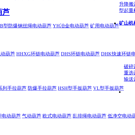
升降搬
型起重
葫芦
矿山机
HB型防爆钢丝绳电动葫芦
YH冶金电动葫芦
矿用电动葫芦
电动葫芦
HHXG环链电动葫芦
DHS环链电动葫芦
DHK快速环链
破碎
重选
输送
T系列手拉葫芦
防爆手拉葫芦
HSH型手扳葫芦
VL型手扳葫芦
型电动葫芦
气动葫芦
欧式电动葫芦
乱排绳电动葫芦
低净空电动