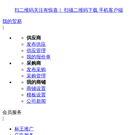
扫二维码关注有惊喜！
扫描二维码下载
手机客户端
我的贸易
|
供应商
发布供应
供应管理
我的报价单
采购商
发布采购
采购管理
我的商铺
商铺设置
模板设置
公司新闻
会员服务
|
标王推广