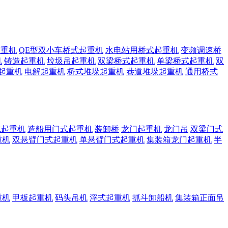
起重机
QE型双小车桥式起重机
水电站用桥式起重机
变频调速桥
机
铸造起重机
垃圾吊起重机
双梁桥式起重机
单梁桥式起重机
双
起重机
电解起重机
桥式堆垛起重机
巷道堆垛起重机
通用桥式
式起重机
造船用门式起重机
装卸桥
龙门起重机
龙门吊
双梁门式
重机
双悬臂门式起重机
单悬臂门式起重机
集装箱龙门起重机
半
重机
甲板起重机
码头吊机
浮式起重机
抓斗卸船机
集装箱正面吊