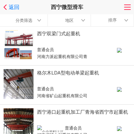
返回
西宁微型滑车
排序
分类筛选
地区
西宁双梁门式起重机
普通会员
河南力派起重机有限公司青
格尔木LDA型电动单梁起重机
普通会员
河南省矿山起重机有限公司
西宁港口起重机加工厂青海省西宁市起重机
普通会员