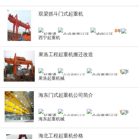
双梁抓斗门式起重机
8
年
西宁起重机
果洛工程起重机搬迁改造
10
年
果洛起重机械
海东门式起重机公司简介
10
年
海东起重机械
海北工程起重机价格