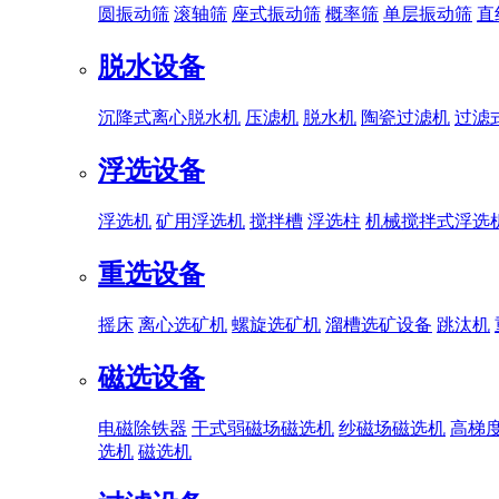
圆振动筛
滚轴筛
座式振动筛
概率筛
单层振动筛
直
脱水设备
沉降式离心脱水机
压滤机
脱水机
陶瓷过滤机
过滤
浮选设备
浮选机
矿用浮选机
搅拌槽
浮选柱
机械搅拌式浮选
重选设备
摇床
离心选矿机
螺旋选矿机
溜槽选矿设备
跳汰机
磁选设备
电磁除铁器
干式弱磁场磁选机
纱磁场磁选机
高梯
选机
磁选机