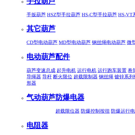
手拉葫芦
手扳葫芦
HSZ型手拉葫芦
HS-C型手拉葫芦
HS-V
其它葫芦
CD型电动葫芦
MD型电动葫芦
钢丝绳电动葫芦
微
电动葫芦配件
葫芦变速总成
起升电机
运行电机
运行跑车装置
卷
导绳器
导杆
断火限位
超载限制器
钢丝绳
镀锌系列
形器
气动葫芦
防爆电器
超载限位器
防爆控制按扭
防爆运行电
电阻器