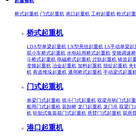
起重整机
桥式起重机
门式起重机
港口起重机
工程起重机
欧式起重
桥式起重机
LDA型单梁起重机
LX型悬挂起重机
LS手动单梁起
双小车桥式起重机
水电站用桥式起重机
变频调速桥
斗桥式起重机
电磁桥式起重机
过轨起重机
铸造起
变频起重机
冶金起重机
加料起重机
脱锭起重机
夹
机
巷道堆垛起重机
通用桥式起重机
手动梁式起重
门式起重机
单梁门式起重机
抓斗门式起重机
双梁吊钩门式起重
船用门式起重机
装卸桥
龙门起重机
龙门吊
双梁门
机
轮胎式集装箱门式起重机
悬臂门式起重机
双悬
港口起重机