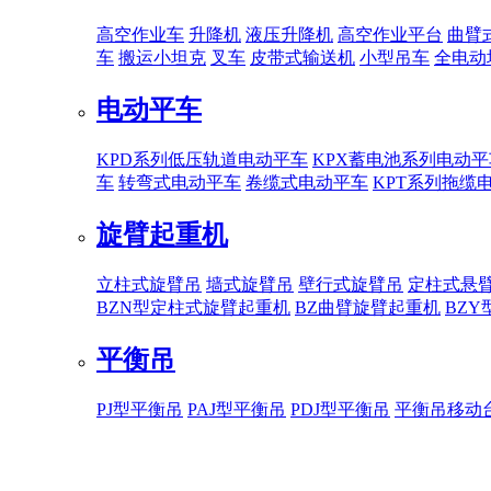
高空作业车
升降机
液压升降机
高空作业平台
曲臂
车
搬运小坦克
叉车
皮带式输送机
小型吊车
全电动
电动平车
KPD系列低压轨道电动平车
KPX蓄电池系列电动平
车
转弯式电动平车
卷缆式电动平车
KPT系列拖缆
旋臂起重机
立柱式旋臂吊
墙式旋臂吊
壁行式旋臂吊
定柱式悬
BZN型定柱式旋臂起重机
BZ曲臂旋臂起重机
BZ
平衡吊
PJ型平衡吊
PAJ型平衡吊
PDJ型平衡吊
平衡吊移动