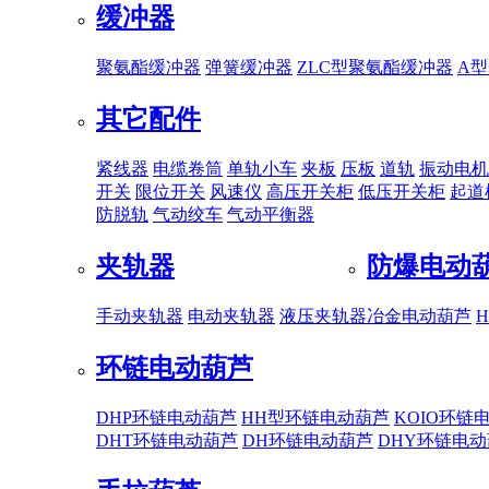
缓冲器
聚氨酯缓冲器
弹簧缓冲器
ZLC型聚氨酯缓冲器
A
其它配件
紧线器
电缆卷筒
单轨小车
夹板
压板
道轨
振动电机
开关
限位开关
风速仪
高压开关柜
低压开关柜
起道
防脱轨
气动绞车
气动平衡器
夹轨器
防爆电动
手动夹轨器
电动夹轨器
液压夹轨器
冶金电动葫芦
环链电动葫芦
DHP环链电动葫芦
HH型环链电动葫芦
KOIO环链
DHT环链电动葫芦
DH环链电动葫芦
DHY环链电