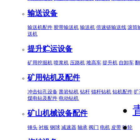
输送设备
输送机配件
胶带输送机
输送机
倍速链输送线
滚筒
送机
提升贮运设备
矿用挖掘机
喷浆机
压路机
堆高车
提升机
自卸车
翻
矿用钻机及配件
冲击钻孔设备
凿岩钻机
钻杆
锚杆钻机
钻机配件
扩
煤电钻及配件
电动钻机
矿山机械设备配件
锤头
衬板
钢球
减速器
轴承
阀门
电机
皮带
叶轮