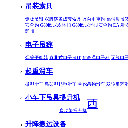
吊装索具
钢板吊钳
双脚链条成套索具
万向垂重钩
高强度吊
安全钩
G80欧式双环扣
G80欧式环眼安全钩
EA圆
卸扣
电子吊称
弹簧平衡器
直显式电子吊秤
耐高温电子秤
无线电
起重滑车
微型滑车
吊架型起重滑车
单轮吊钩滑车
双轮吊环
小车下吊具
提升机
西
多功能提升机
升降搬运设备