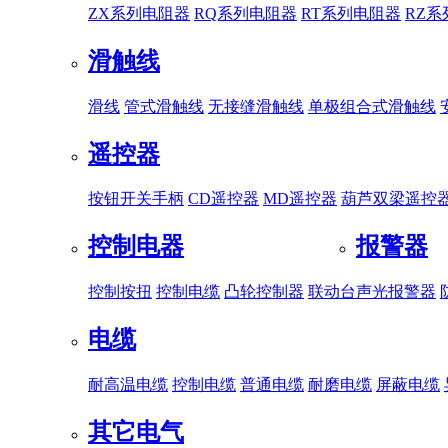
ZX系列电阻器
RQ系列电阻器
RT系列电阻器
RZ
滑触线
滑线
管式滑触线
无接缝滑触线
单极组合式滑触线
遥控器
按钮开关手柄
CD遥控器
MD遥控器
葫芦双梁遥控
控制电器
报警器
控制按扭
控制电缆
凸轮控制器
联动台
声光报警器
电缆
耐高温电缆
控制电缆
普通电缆
耐磨电缆
屏蔽电缆
其它电气