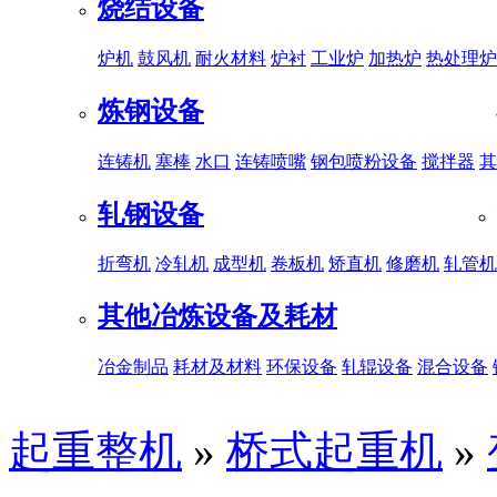
烧结设备
炉机
鼓风机
耐火材料
炉衬
工业炉
加热炉
热处理炉
炼钢设备
连铸机
塞棒
水口
连铸喷嘴
钢包喷粉设备
搅拌器
其
轧钢设备
折弯机
冷轧机
成型机
卷板机
矫直机
修磨机
轧管机
其他冶炼设备及耗材
冶金制品
耗材及材料
环保设备
轧辊设备
混合设备
起重整机
»
桥式起重机
»