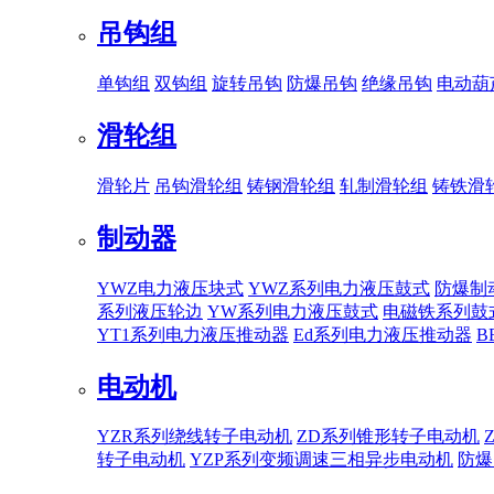
吊钩组
单钩组
双钩组
旋转吊钩
防爆吊钩
绝缘吊钩
电动葫
滑轮组
滑轮片
吊钩滑轮组
铸钢滑轮组
轧制滑轮组
铸铁滑
制动器
YWZ电力液压块式
YWZ系列电力液压鼓式
防爆制
系列液压轮边
YW系列电力液压鼓式
电磁铁系列鼓
YT1系列电力液压推动器
Ed系列电力液压推动器
B
电动机
YZR系列绕线转子电动机
ZD系列锥形转子电动机
转子电动机
YZP系列变频调速三相异步电动机
防爆