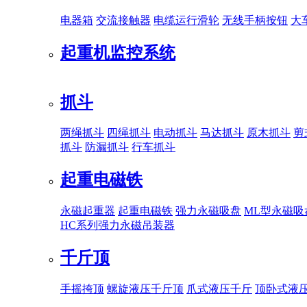
电器箱
交流接触器
电缆运行滑轮
无线手柄按钮
大
起重机监控系统
抓斗
两绳抓斗
四绳抓斗
电动抓斗
马达抓斗
原木抓斗
剪
抓斗
防漏抓斗
行车抓斗
起重电磁铁
永磁起重器
起重电磁铁
强力永磁吸盘
ML型永磁吸
HC系列强力永磁吊装器
千斤顶
手摇挎顶
螺旋液压千斤顶
爪式液压千斤
顶卧式液