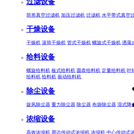
过滤设备
筒形真空过滤机
加压过滤机
过滤机
水平带式真空
干燥设备
干燥机
滚筒干燥机
管式干燥机
螺旋式干燥机
洒落
给料设备
螺旋给料机
板式给料机
圆盘给料机
定量给料机
叶
给料机
给料机
振动给料机
除尘设备
旋风除尘器
重力除尘器
除尘器
布袋除尘器
湿式降
浓缩设备
高效浓缩机
周边传动式浓缩机
浓缩机
中心传动式