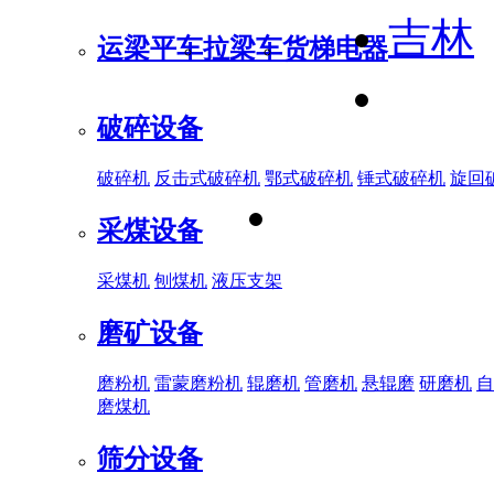
吉林
运梁平车
拉梁车
货梯电器
破碎设备
破碎机
反击式破碎机
鄂式破碎机
锤式破碎机
旋回
采煤设备
采煤机
刨煤机
液压支架
磨矿设备
磨粉机
雷蒙磨粉机
辊磨机
管磨机
悬辊磨
研磨机
自
磨煤机
筛分设备