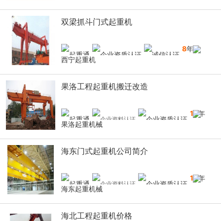
双梁抓斗门式起重机
8
年
西宁起重机
果洛工程起重机搬迁改造
10
年
果洛起重机械
海东门式起重机公司简介
10
年
海东起重机械
海北工程起重机价格