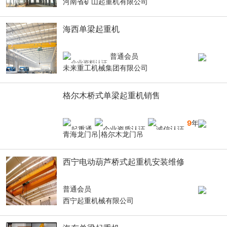
河南省矿山起重机有限公司
海西单梁起重机
普通会员
未来重工机械集团有限公司
格尔木桥式单梁起重机销售
9
年
青海龙门吊|格尔木龙门吊
西宁电动葫芦桥式起重机安装维修
普通会员
西宁起重机械有限公司