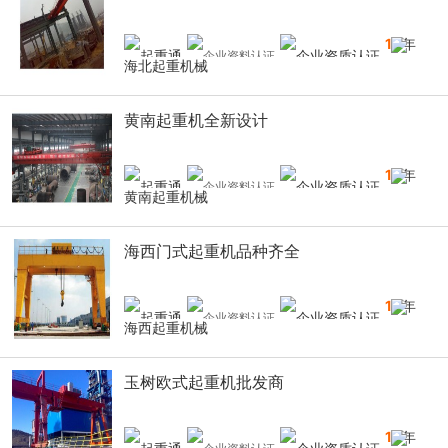
10
年
海北起重机械
黄南起重机全新设计
10
年
黄南起重机械
海西门式起重机品种齐全
10
年
海西起重机械
玉树欧式起重机批发商
10
年