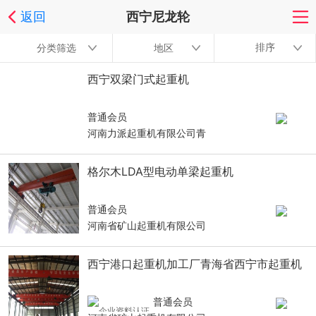
返回
西宁尼龙轮
排序
分类筛选
地区
西宁双梁门式起重机
普通会员
河南力派起重机有限公司青
格尔木LDA型电动单梁起重机
普通会员
河南省矿山起重机有限公司
西宁港口起重机加工厂青海省西宁市起重机
普通会员