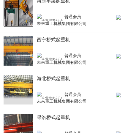
海东单梁起重机
普通会员
未来重工机械集团有限公司
西宁桥式起重机
普通会员
未来重工机械集团有限公司
海北桥式起重机
普通会员
未来重工机械集团有限公司
果洛桥式起重机