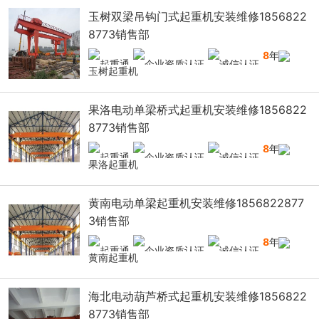
玉树双梁吊钩门式起重机安装维修1856822
8773销售部
8
年
玉树起重机
果洛电动单梁桥式起重机安装维修1856822
8773销售部
8
年
果洛起重机
黄南电动单梁起重机安装维修1856822877
3销售部
8
年
黄南起重机
海北电动葫芦桥式起重机安装维修1856822
8773销售部