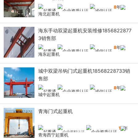
8
年
海北起重机
海东手动双梁起重机安装维修1856822877
3销售部
8
年
海东起重机
城中双梁吊钩门式起重机18568228733销
售部
8
年
城中起重机
青海门式起重机
13
年
青海西宁起重机