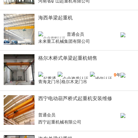
河南省矿山起重机有限公司
海西单梁起重机
普通会员
未来重工机械集团有限公司
格尔木桥式单梁起重机销售
9
年
青海龙门吊|格尔木龙门吊
西宁电动葫芦桥式起重机安装维修
普通会员
西宁起重机械有限公司