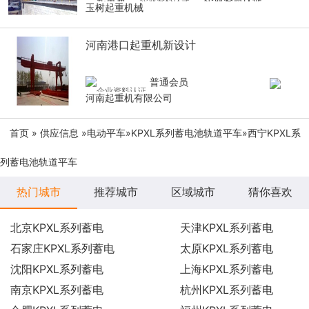
玉树起重机械
河南港口起重机新设计
普通会员
河南起重机有限公司
首页
»
供应信息
»
电动平车
»
KPXL系列蓄电池轨道平车
»西宁KPXL系
列蓄电池轨道平车
热门城市
推荐城市
区域城市
猜你喜欢
北京KPXL系列蓄电
天津KPXL系列蓄电
石家庄KPXL系列蓄电
太原KPXL系列蓄电
沈阳KPXL系列蓄电
上海KPXL系列蓄电
南京KPXL系列蓄电
杭州KPXL系列蓄电