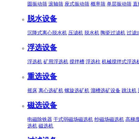
圆振动筛
滚轴筛
座式振动筛
概率筛
单层振动筛
直
脱水设备
沉降式离心脱水机
压滤机
脱水机
陶瓷过滤机
过滤
浮选设备
浮选机
矿用浮选机
搅拌槽
浮选柱
机械搅拌式浮选
重选设备
摇床
离心选矿机
螺旋选矿机
溜槽选矿设备
跳汰机
磁选设备
电磁除铁器
干式弱磁场磁选机
纱磁场磁选机
高梯
选机
磁选机