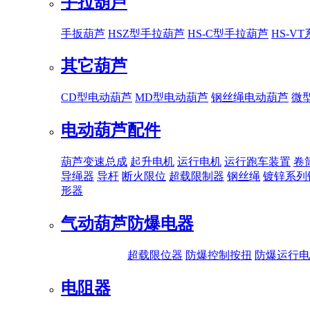
手拉葫芦
手扳葫芦
HSZ型手拉葫芦
HS-C型手拉葫芦
HS-V
其它葫芦
CD型电动葫芦
MD型电动葫芦
钢丝绳电动葫芦
微
电动葫芦配件
葫芦变速总成
起升电机
运行电机
运行跑车装置
卷
导绳器
导杆
断火限位
超载限制器
钢丝绳
镀锌系列
形器
气动葫芦
防爆电器
超载限位器
防爆控制按扭
防爆运行电
电阻器