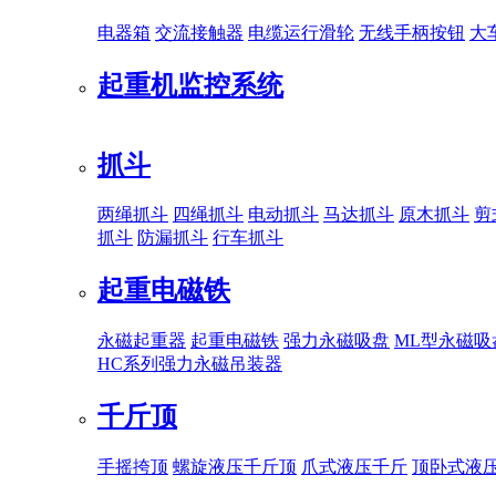
电器箱
交流接触器
电缆运行滑轮
无线手柄按钮
大
起重机监控系统
抓斗
两绳抓斗
四绳抓斗
电动抓斗
马达抓斗
原木抓斗
剪
抓斗
防漏抓斗
行车抓斗
起重电磁铁
永磁起重器
起重电磁铁
强力永磁吸盘
ML型永磁吸
HC系列强力永磁吊装器
千斤顶
手摇挎顶
螺旋液压千斤顶
爪式液压千斤
顶卧式液