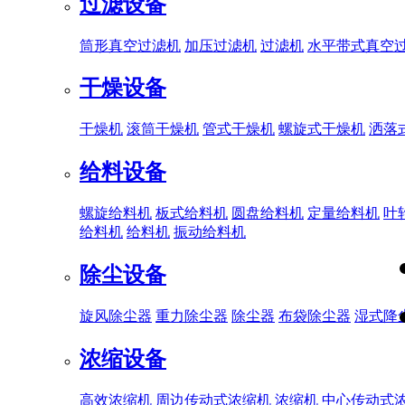
过滤设备
筒形真空过滤机
加压过滤机
过滤机
水平带式真空
干燥设备
干燥机
滚筒干燥机
管式干燥机
螺旋式干燥机
洒落
给料设备
螺旋给料机
板式给料机
圆盘给料机
定量给料机
叶
给料机
给料机
振动给料机
除尘设备
旋风除尘器
重力除尘器
除尘器
布袋除尘器
湿式降
浓缩设备
高效浓缩机
周边传动式浓缩机
浓缩机
中心传动式