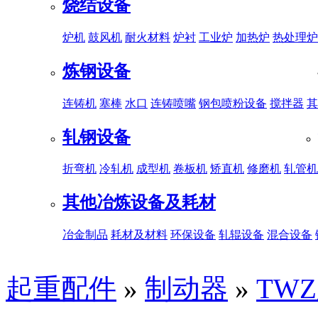
烧结设备
炉机
鼓风机
耐火材料
炉衬
工业炉
加热炉
热处理炉
炼钢设备
连铸机
塞棒
水口
连铸喷嘴
钢包喷粉设备
搅拌器
其
轧钢设备
折弯机
冷轧机
成型机
卷板机
矫直机
修磨机
轧管机
其他冶炼设备及耗材
冶金制品
耗材及材料
环保设备
轧辊设备
混合设备
起重配件
»
制动器
»
TW