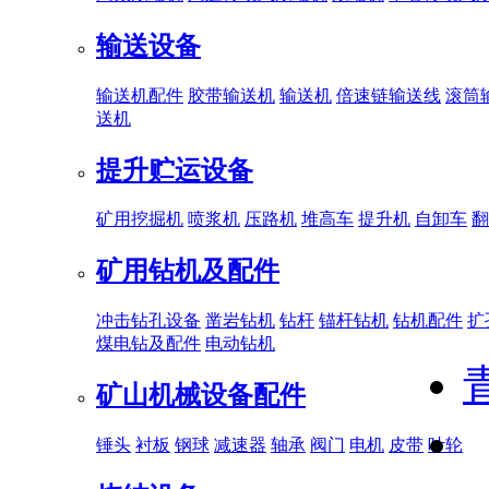
输送设备
输送机配件
胶带输送机
输送机
倍速链输送线
滚筒
送机
提升贮运设备
矿用挖掘机
喷浆机
压路机
堆高车
提升机
自卸车
翻
矿用钻机及配件
冲击钻孔设备
凿岩钻机
钻杆
锚杆钻机
钻机配件
扩
煤电钻及配件
电动钻机
矿山机械设备配件
锤头
衬板
钢球
减速器
轴承
阀门
电机
皮带
叶轮