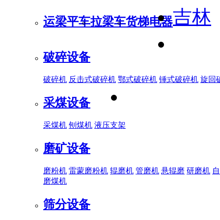
吉林
运梁平车
拉梁车
货梯电器
破碎设备
破碎机
反击式破碎机
鄂式破碎机
锤式破碎机
旋回
采煤设备
采煤机
刨煤机
液压支架
磨矿设备
磨粉机
雷蒙磨粉机
辊磨机
管磨机
悬辊磨
研磨机
自
磨煤机
筛分设备