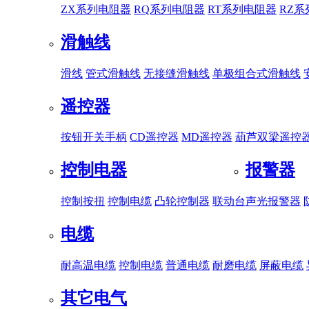
ZX系列电阻器
RQ系列电阻器
RT系列电阻器
RZ
滑触线
滑线
管式滑触线
无接缝滑触线
单极组合式滑触线
遥控器
按钮开关手柄
CD遥控器
MD遥控器
葫芦双梁遥控
控制电器
报警器
控制按扭
控制电缆
凸轮控制器
联动台
声光报警器
电缆
耐高温电缆
控制电缆
普通电缆
耐磨电缆
屏蔽电缆
其它电气