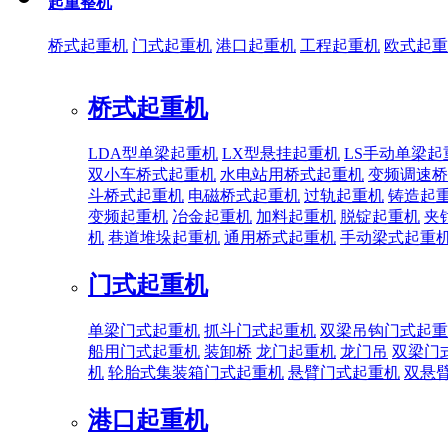
起重整机
桥式起重机
门式起重机
港口起重机
工程起重机
欧式起重
桥式起重机
LDA型单梁起重机
LX型悬挂起重机
LS手动单梁起
双小车桥式起重机
水电站用桥式起重机
变频调速桥
斗桥式起重机
电磁桥式起重机
过轨起重机
铸造起
变频起重机
冶金起重机
加料起重机
脱锭起重机
夹
机
巷道堆垛起重机
通用桥式起重机
手动梁式起重
门式起重机
单梁门式起重机
抓斗门式起重机
双梁吊钩门式起重
船用门式起重机
装卸桥
龙门起重机
龙门吊
双梁门
机
轮胎式集装箱门式起重机
悬臂门式起重机
双悬
港口起重机