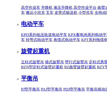
高空作业车
升降机
液压升降机
高空作业平台
曲臂
车
搬运小坦克
叉车
皮带式输送机
小型吊车
全电动
电动平车
KPD系列低压轨道电动平车
KPX蓄电池系列电动平
车
转弯式电动平车
卷缆式电动平车
KPT系列拖缆
旋臂起重机
立柱式旋臂吊
墙式旋臂吊
壁行式旋臂吊
定柱式悬
BZN型定柱式旋臂起重机
BZ曲臂旋臂起重机
BZ
平衡吊
PJ型平衡吊
PAJ型平衡吊
PDJ型平衡吊
平衡吊移动