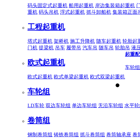
码头固定式起重机
船用起重机
岸边集装箱起重机
重机
码头吊机
浮式起重机
抓斗卸船机
集装箱正面
工程起重机
塔式起重机
架桥机
施工升降机
随车起重机
轮胎起
门机
提梁机
吊车
履带吊
汽车吊
随车吊
轮胎吊
液
起重配
欧式起重机
车轮组
欧式起重机
欧式单梁起重机
欧式双梁起重机
车轮组
LD车轮
双边车轮组
单边车轮组
无沿车轮组
水平轮
卷筒组
钢制卷筒组
铸铁卷筒组
抓斗卷筒组
卷筒轴承座
卷