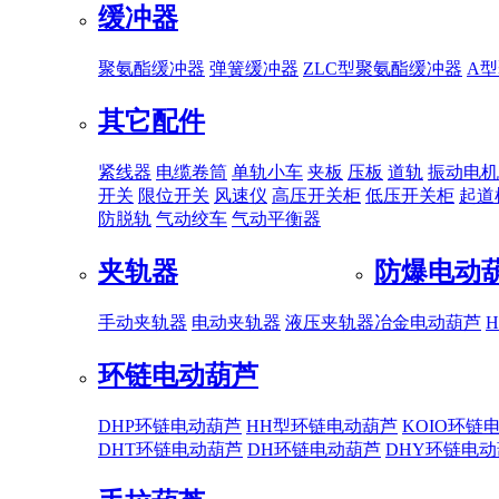
缓冲器
聚氨酯缓冲器
弹簧缓冲器
ZLC型聚氨酯缓冲器
A
其它配件
紧线器
电缆卷筒
单轨小车
夹板
压板
道轨
振动电机
开关
限位开关
风速仪
高压开关柜
低压开关柜
起道
防脱轨
气动绞车
气动平衡器
夹轨器
防爆电动
手动夹轨器
电动夹轨器
液压夹轨器
冶金电动葫芦
环链电动葫芦
DHP环链电动葫芦
HH型环链电动葫芦
KOIO环链
DHT环链电动葫芦
DH环链电动葫芦
DHY环链电