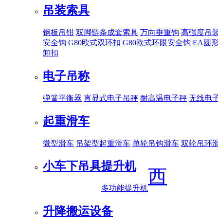
吊装索具
钢板吊钳
双脚链条成套索具
万向垂重钩
高强度吊
安全钩
G80欧式双环扣
G80欧式环眼安全钩
EA圆
卸扣
电子吊称
弹簧平衡器
直显式电子吊秤
耐高温电子秤
无线电
起重滑车
微型滑车
吊架型起重滑车
单轮吊钩滑车
双轮吊环
小车下吊具
提升机
西
多功能提升机
升降搬运设备