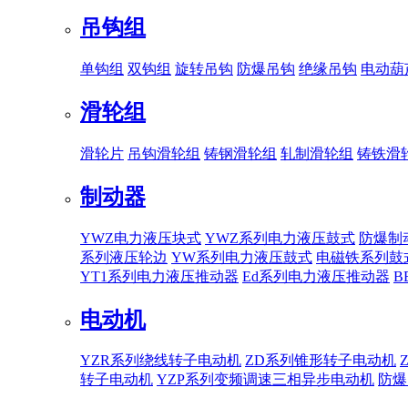
吊钩组
单钩组
双钩组
旋转吊钩
防爆吊钩
绝缘吊钩
电动葫
滑轮组
滑轮片
吊钩滑轮组
铸钢滑轮组
轧制滑轮组
铸铁滑
制动器
YWZ电力液压块式
YWZ系列电力液压鼓式
防爆制
系列液压轮边
YW系列电力液压鼓式
电磁铁系列鼓
YT1系列电力液压推动器
Ed系列电力液压推动器
B
电动机
YZR系列绕线转子电动机
ZD系列锥形转子电动机
转子电动机
YZP系列变频调速三相异步电动机
防爆