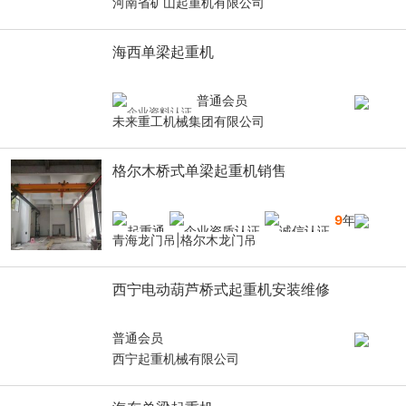
河南省矿山起重机有限公司
海西单梁起重机
普通会员
未来重工机械集团有限公司
格尔木桥式单梁起重机销售
9
年
青海龙门吊|格尔木龙门吊
西宁电动葫芦桥式起重机安装维修
普通会员
西宁起重机械有限公司