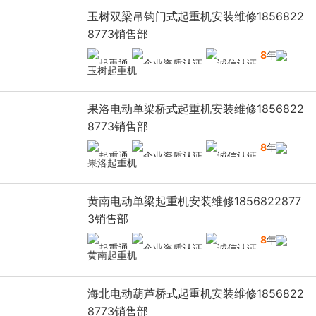
玉树双梁吊钩门式起重机安装维修1856822
8773销售部
8
年
玉树起重机
果洛电动单梁桥式起重机安装维修1856822
8773销售部
8
年
果洛起重机
黄南电动单梁起重机安装维修1856822877
3销售部
8
年
黄南起重机
海北电动葫芦桥式起重机安装维修1856822
8773销售部