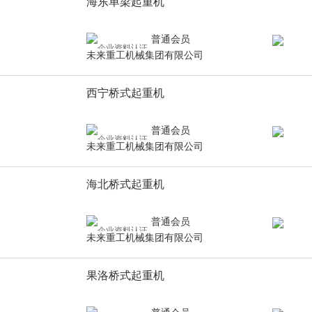
海东单梁起重机
普通会员
未来重工机械集团有限公司
西宁桥式起重机
普通会员
未来重工机械集团有限公司
海北桥式起重机
普通会员
未来重工机械集团有限公司
果洛桥式起重机