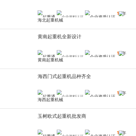
10
年
海北起重机械
黄南起重机全新设计
10
年
黄南起重机械
海西门式起重机品种齐全
10
年
海西起重机械
玉树欧式起重机批发商
10
年