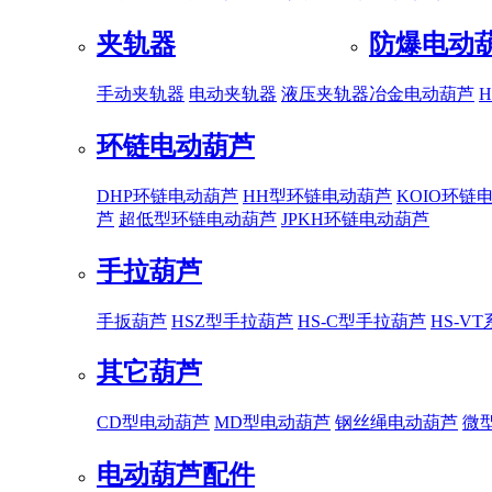
夹轨器
防爆电动
手动夹轨器
电动夹轨器
液压夹轨器
冶金电动葫芦
环链电动葫芦
DHP环链电动葫芦
HH型环链电动葫芦
KOIO环链
芦
超低型环链电动葫芦
JPKH环链电动葫芦
手拉葫芦
手扳葫芦
HSZ型手拉葫芦
HS-C型手拉葫芦
HS-V
其它葫芦
CD型电动葫芦
MD型电动葫芦
钢丝绳电动葫芦
微
电动葫芦配件