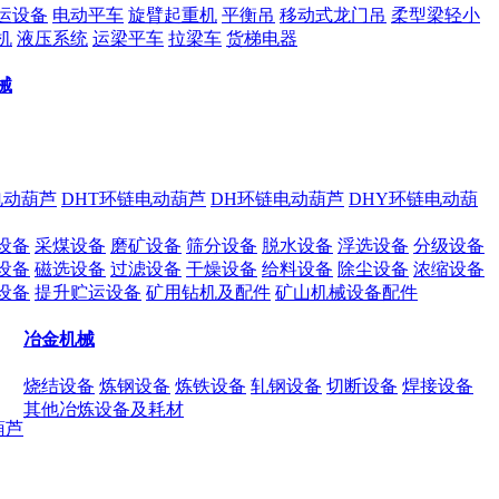
运设备
电动平车
旋臂起重机
平衡吊
移动式龙门吊
柔型梁轻小
机
液压系统
运梁平车
拉梁车
货梯电器
械
电动葫芦
DHT环链电动葫芦
DH环链电动葫芦
DHY环链电动葫
设备
采煤设备
磨矿设备
筛分设备
脱水设备
浮选设备
分级设备
设备
磁选设备
过滤设备
干燥设备
给料设备
除尘设备
浓缩设备
设备
提升贮运设备
矿用钻机及配件
矿山机械设备配件
冶金机械
烧结设备
炼钢设备
炼铁设备
轧钢设备
切断设备
焊接设备
其他冶炼设备及耗材
葫芦