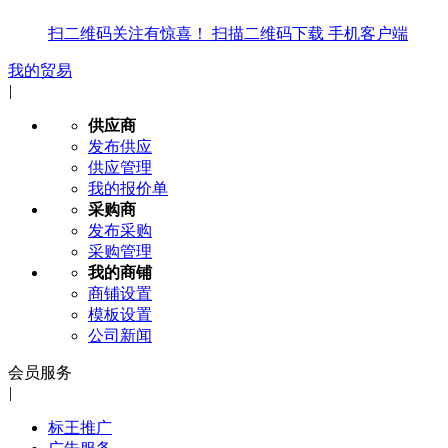
扫二维码关注有惊喜！
扫描二维码下载
手机客户端
我的贸易
|
供应商
发布供应
供应管理
我的报价单
采购商
发布采购
采购管理
我的商铺
商铺设置
模板设置
公司新闻
会员服务
|
标王推广