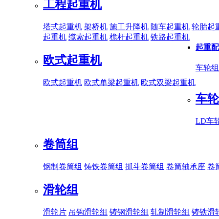
工程起重机
塔式起重机
架桥机
施工升降机
随车起重机
轮胎起
起重机
缆索起重机
桅杆起重机
铁路起重机
起重配
欧式起重机
车轮组
欧式起重机
欧式单梁起重机
欧式双梁起重机
车轮
LD车
卷筒组
钢制卷筒组
铸铁卷筒组
抓斗卷筒组
卷筒轴承座
卷
滑轮组
滑轮片
吊钩滑轮组
铸钢滑轮组
轧制滑轮组
铸铁滑