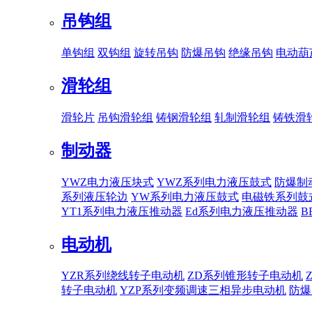
吊钩组
单钩组
双钩组
旋转吊钩
防爆吊钩
绝缘吊钩
电动葫
滑轮组
滑轮片
吊钩滑轮组
铸钢滑轮组
轧制滑轮组
铸铁滑
制动器
YWZ电力液压块式
YWZ系列电力液压鼓式
防爆制
系列液压轮边
YW系列电力液压鼓式
电磁铁系列鼓
YT1系列电力液压推动器
Ed系列电力液压推动器
B
电动机
YZR系列绕线转子电动机
ZD系列锥形转子电动机
转子电动机
YZP系列变频调速三相异步电动机
防爆