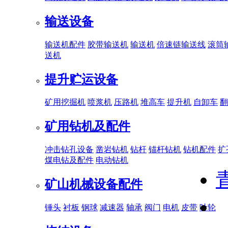
输送设备
输送机配件
胶带输送机
输送机
倍速链输送线
滚筒
送机
提升贮运设备
矿用挖掘机
喷浆机
压路机
堆高车
提升机
自卸车
翻
矿用钻机及配件
冲击钻孔设备
凿岩钻机
钻杆
锚杆钻机
钻机配件
扩
煤电钻及配件
电动钻机
矿山机械设备配件
锤头
衬板
钢球
减速器
轴承
阀门
电机
皮带
叶轮