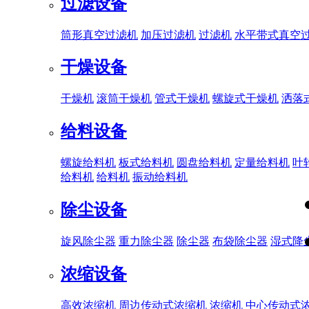
过滤设备
筒形真空过滤机
加压过滤机
过滤机
水平带式真空
干燥设备
干燥机
滚筒干燥机
管式干燥机
螺旋式干燥机
洒落
给料设备
螺旋给料机
板式给料机
圆盘给料机
定量给料机
叶
给料机
给料机
振动给料机
除尘设备
旋风除尘器
重力除尘器
除尘器
布袋除尘器
湿式降
浓缩设备
高效浓缩机
周边传动式浓缩机
浓缩机
中心传动式