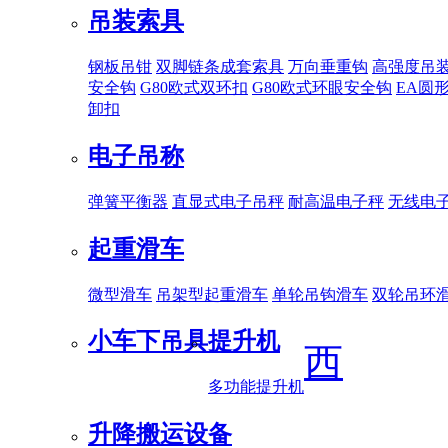
吊装索具
钢板吊钳
双脚链条成套索具
万向垂重钩
高强度吊
安全钩
G80欧式双环扣
G80欧式环眼安全钩
EA圆
卸扣
电子吊称
弹簧平衡器
直显式电子吊秤
耐高温电子秤
无线电
起重滑车
微型滑车
吊架型起重滑车
单轮吊钩滑车
双轮吊环
小车下吊具
提升机
西
多功能提升机
升降搬运设备