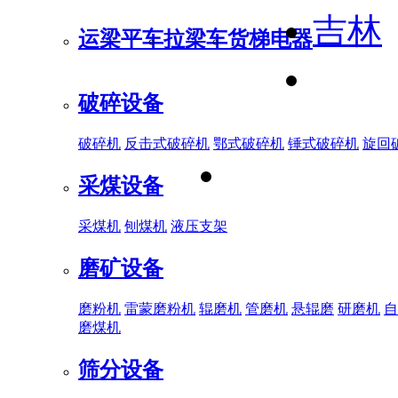
吉林
运梁平车
拉梁车
货梯电器
破碎设备
破碎机
反击式破碎机
鄂式破碎机
锤式破碎机
旋回
采煤设备
采煤机
刨煤机
液压支架
磨矿设备
磨粉机
雷蒙磨粉机
辊磨机
管磨机
悬辊磨
研磨机
自
磨煤机
筛分设备