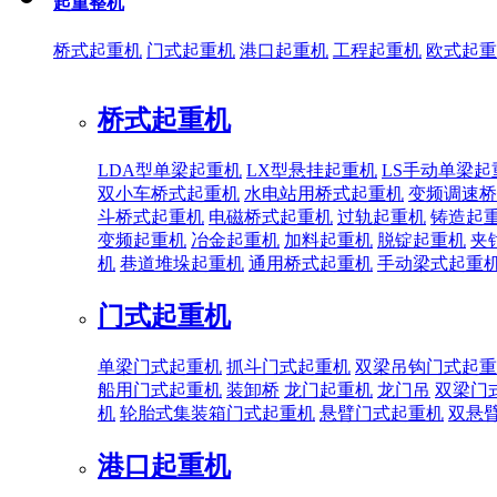
起重整机
桥式起重机
门式起重机
港口起重机
工程起重机
欧式起重
桥式起重机
LDA型单梁起重机
LX型悬挂起重机
LS手动单梁起
双小车桥式起重机
水电站用桥式起重机
变频调速桥
斗桥式起重机
电磁桥式起重机
过轨起重机
铸造起
变频起重机
冶金起重机
加料起重机
脱锭起重机
夹
机
巷道堆垛起重机
通用桥式起重机
手动梁式起重
门式起重机
单梁门式起重机
抓斗门式起重机
双梁吊钩门式起重
船用门式起重机
装卸桥
龙门起重机
龙门吊
双梁门
机
轮胎式集装箱门式起重机
悬臂门式起重机
双悬
港口起重机