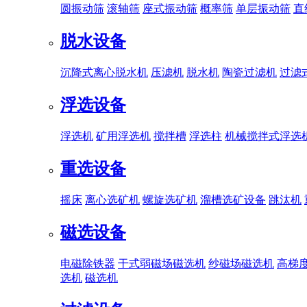
圆振动筛
滚轴筛
座式振动筛
概率筛
单层振动筛
直
脱水设备
沉降式离心脱水机
压滤机
脱水机
陶瓷过滤机
过滤
浮选设备
浮选机
矿用浮选机
搅拌槽
浮选柱
机械搅拌式浮选
重选设备
摇床
离心选矿机
螺旋选矿机
溜槽选矿设备
跳汰机
磁选设备
电磁除铁器
干式弱磁场磁选机
纱磁场磁选机
高梯
选机
磁选机