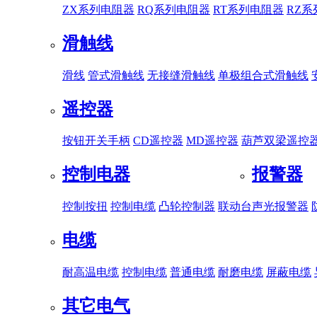
ZX系列电阻器
RQ系列电阻器
RT系列电阻器
RZ
滑触线
滑线
管式滑触线
无接缝滑触线
单极组合式滑触线
遥控器
按钮开关手柄
CD遥控器
MD遥控器
葫芦双梁遥控
控制电器
报警器
控制按扭
控制电缆
凸轮控制器
联动台
声光报警器
电缆
耐高温电缆
控制电缆
普通电缆
耐磨电缆
屏蔽电缆
其它电气