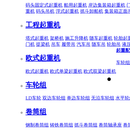
码头固定式起重机
船用起重机
岸边集装箱起重机
重机
码头吊机
浮式起重机
抓斗卸船机
集装箱正面
工程起重机
塔式起重机
架桥机
施工升降机
随车起重机
轮胎起
门机
提梁机
吊车
履带吊
汽车吊
随车吊
轮胎吊
液
起重配
欧式起重机
车轮组
欧式起重机
欧式单梁起重机
欧式双梁起重机
车轮组
LD车轮
双边车轮组
单边车轮组
无沿车轮组
水平轮
卷筒组
钢制卷筒组
铸铁卷筒组
抓斗卷筒组
卷筒轴承座
卷