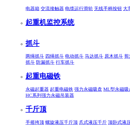
电器箱
交流接触器
电缆运行滑轮
无线手柄按钮
大
起重机监控系统
抓斗
两绳抓斗
四绳抓斗
电动抓斗
马达抓斗
原木抓斗
剪
抓斗
防漏抓斗
行车抓斗
起重电磁铁
永磁起重器
起重电磁铁
强力永磁吸盘
ML型永磁吸
HC系列强力永磁吊装器
千斤顶
手摇挎顶
螺旋液压千斤顶
爪式液压千斤
顶卧式液