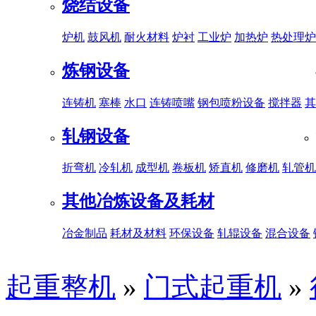
烧结设备
炉机
鼓风机
耐火材料
炉衬
工业炉
加热炉
热处理炉
炼钢设备
连铸机
塞棒
水口
连铸喷嘴
钢包喷粉设备
搅拌器
其
轧钢设备
折弯机
冷轧机
成型机
卷板机
矫直机
修磨机
轧管机
其他冶炼设备及耗材
冶金制品
耗材及材料
环保设备
轧辊设备
混合设备
起重整机
»
门式起重机
»