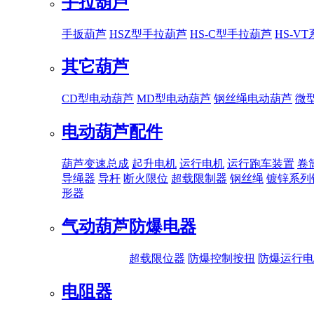
手拉葫芦
手扳葫芦
HSZ型手拉葫芦
HS-C型手拉葫芦
HS-V
其它葫芦
CD型电动葫芦
MD型电动葫芦
钢丝绳电动葫芦
微
电动葫芦配件
葫芦变速总成
起升电机
运行电机
运行跑车装置
卷
导绳器
导杆
断火限位
超载限制器
钢丝绳
镀锌系列
形器
气动葫芦
防爆电器
超载限位器
防爆控制按扭
防爆运行电
电阻器