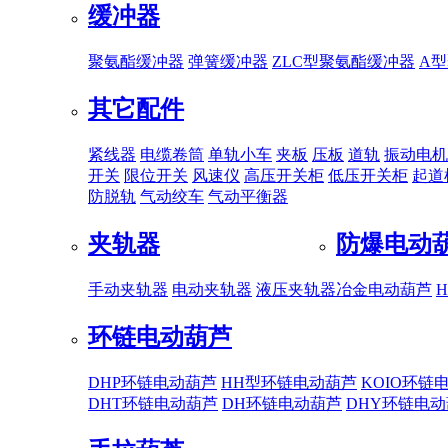
缓冲器
聚氨酯缓冲器
弹簧缓冲器
ZLC型聚氨酯缓冲器
A
其它配件
紧线器
电缆卷筒
单轨小车
夹板
压板
道轨
振动电机
开关
限位开关
风速仪
高压开关柜
低压开关柜
起道
防脱轨
气动绞车
气动平衡器
夹轨器
防爆电动
手动夹轨器
电动夹轨器
液压夹轨器
冶金电动葫芦
环链电动葫芦
DHP环链电动葫芦
HH型环链电动葫芦
KOIO环链
DHT环链电动葫芦
DH环链电动葫芦
DHY环链电