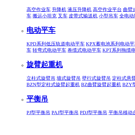
高空作业车
升降机
液压升降机
高空作业平台
曲臂
车
搬运小坦克
叉车
皮带式输送机
小型吊车
全电动
电动平车
KPD系列低压轨道电动平车
KPX蓄电池系列电动平
车
转弯式电动平车
卷缆式电动平车
KPT系列拖缆
旋臂起重机
立柱式旋臂吊
墙式旋臂吊
壁行式旋臂吊
定柱式悬
BZN型定柱式旋臂起重机
BZ曲臂旋臂起重机
BZ
平衡吊
PJ型平衡吊
PAJ型平衡吊
PDJ型平衡吊
平衡吊移动