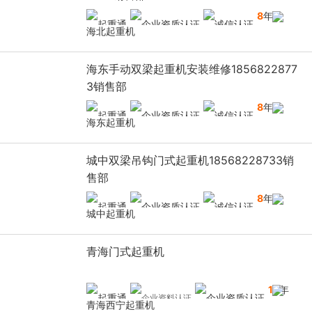
8
年
海北起重机
海东手动双梁起重机安装维修1856822877
3销售部
8
年
海东起重机
城中双梁吊钩门式起重机18568228733销
售部
8
年
城中起重机
青海门式起重机
13
年
青海西宁起重机