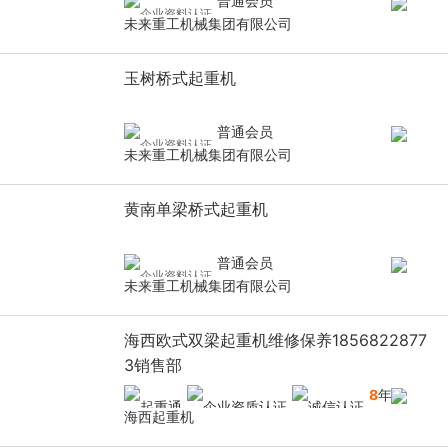
普通会员
未来重工机械集团有限公司
玉树桥式起重机
普通会员
未来重工机械集团有限公司
黄南单梁桥式起重机
普通会员
未来重工机械集团有限公司
海西欧式双梁起重机维修保养1856822877
3销售部
8
年
海西起重机