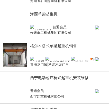
河南省矿山起重机有限公司
海西单梁起重机
普通会员
未来重工机械集团有限公司
格尔木桥式单梁起重机销售
9
年
青海龙门吊|格尔木龙门吊
西宁电动葫芦桥式起重机安装维修
普通会员
西宁起重机械有限公司