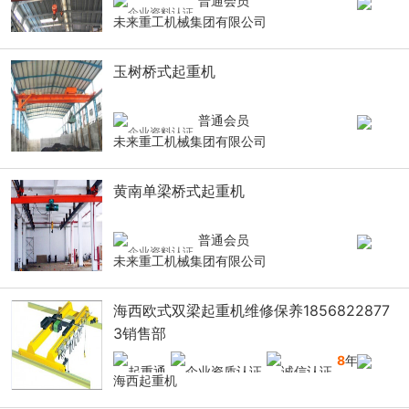
普通会员
未来重工机械集团有限公司
玉树桥式起重机
普通会员
未来重工机械集团有限公司
黄南单梁桥式起重机
普通会员
未来重工机械集团有限公司
海西欧式双梁起重机维修保养1856822877
3销售部
8
年
海西起重机