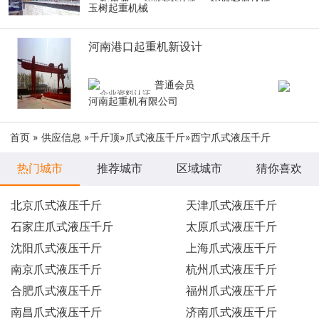
玉树起重机械
河南港口起重机新设计
普通会员
河南起重机有限公司
首页
»
供应信息
»
千斤顶
»
爪式液压千斤
»西宁爪式液压千斤
热门城市
推荐城市
区域城市
猜你喜欢
北京爪式液压千斤
天津爪式液压千斤
石家庄爪式液压千斤
太原爪式液压千斤
沈阳爪式液压千斤
上海爪式液压千斤
南京爪式液压千斤
杭州爪式液压千斤
合肥爪式液压千斤
福州爪式液压千斤
南昌爪式液压千斤
济南爪式液压千斤