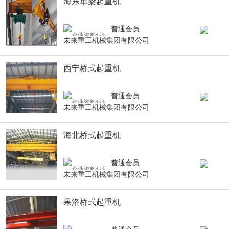
海东单梁起重机
普通会员
未来重工机械集团有限公司
西宁桥式起重机
普通会员
未来重工机械集团有限公司
海北桥式起重机
普通会员
未来重工机械集团有限公司
果洛桥式起重机