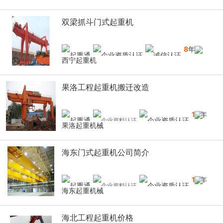
双梁抓斗门式起重机
8
年
西宁起重机
果洛工程起重机搬迁改造
10
年
果洛起重机械
海东门式起重机公司简介
10
年
海东起重机械
海北工程起重机价格