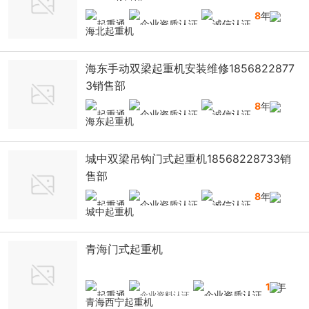
8
年
海北起重机
海东手动双梁起重机安装维修1856822877
3销售部
8
年
海东起重机
城中双梁吊钩门式起重机18568228733销
售部
8
年
城中起重机
青海门式起重机
13
年
青海西宁起重机