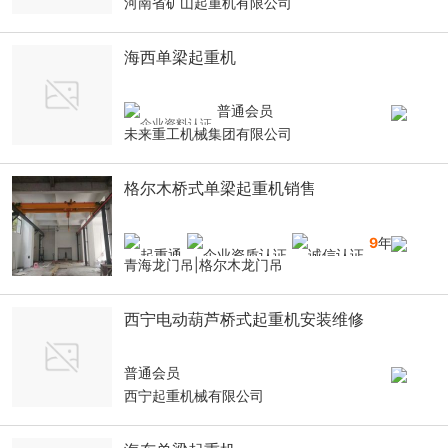
河南省矿山起重机有限公司
海西单梁起重机
普通会员
未来重工机械集团有限公司
格尔木桥式单梁起重机销售
9
年
青海龙门吊|格尔木龙门吊
西宁电动葫芦桥式起重机安装维修
普通会员
西宁起重机械有限公司