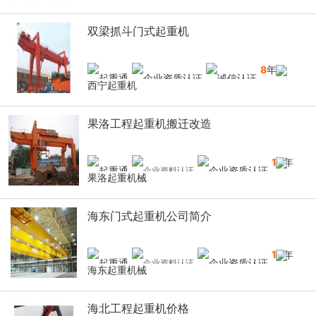
双梁抓斗门式起重机
8
年
西宁起重机
果洛工程起重机搬迁改造
10
年
果洛起重机械
海东门式起重机公司简介
10
年
海东起重机械
海北工程起重机价格