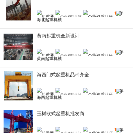
10
年
海北起重机械
黄南起重机全新设计
10
年
黄南起重机械
海西门式起重机品种齐全
10
年
海西起重机械
玉树欧式起重机批发商
10
年