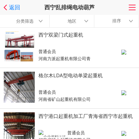
返回
西宁乱排绳电动葫芦
排序
分类筛选
地区
西宁双梁门式起重机
普通会员
河南力派起重机有限公司青
格尔木LDA型电动单梁起重机
普通会员
河南省矿山起重机有限公司
西宁港口起重机加工厂青海省西宁市起重机
普通会员