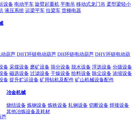
运设备
电动平车
旋臂起重机
平衡吊
移动式龙门吊
柔型梁轻小
机
液压系统
运梁平车
拉梁车
货梯电器
械
电动葫芦
DHT环链电动葫芦
DH环链电动葫芦
DHY环链电动葫
设备
采煤设备
磨矿设备
筛分设备
脱水设备
浮选设备
分级设备
设备
磁选设备
过滤设备
干燥设备
给料设备
除尘设备
浓缩设备
设备
提升贮运设备
矿用钻机及配件
矿山机械设备配件
冶金机械
烧结设备
炼钢设备
炼铁设备
轧钢设备
切断设备
焊接设备
其他冶炼设备及耗材
葫芦