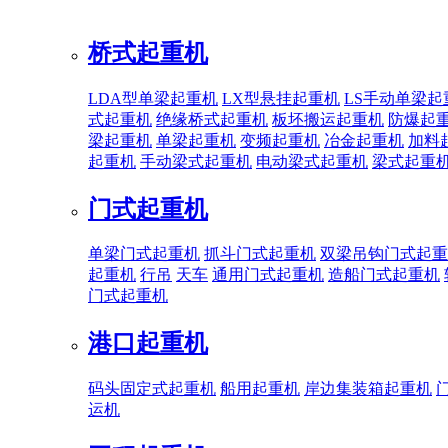
桥式起重机
LDA型单梁起重机
LX型悬挂起重机
LS手动单梁起
式起重机
绝缘桥式起重机
板坯搬运起重机
防爆起
梁起重机
单梁起重机
变频起重机
冶金起重机
加料
起重机
手动梁式起重机
电动梁式起重机
梁式起重
门式起重机
单梁门式起重机
抓斗门式起重机
双梁吊钩门式起重
起重机
行吊
天车
通用门式起重机
造船门式起重机
门式起重机
港口起重机
码头固定式起重机
船用起重机
岸边集装箱起重机
运机