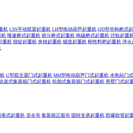
重机
LSS手动双梁起重机
LH型电动葫芦起重机
QD型吊钩桥式
重机
慢速桥式起重机
抓斗桥式起重机
电磁桥式起重机
过轨起重
起重机
脱锭起重机
夹钳起重机
锻造起重机
刚性料耙起重机
淬火
机
机
U型双主梁门式起重机
MH型电动葫芦门式起重机
水电站门
轨道式集装箱门式起重机
轮胎式集装箱门式起重机
悬臂门式起
门座式起重机
克令吊
集装箱正面吊
固转支承起重机
防爆软管起