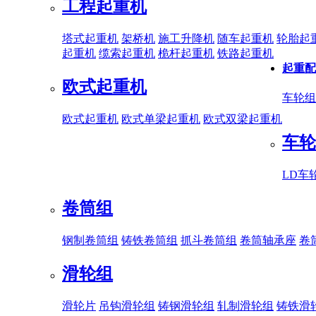
工程起重机
塔式起重机
架桥机
施工升降机
随车起重机
轮胎起
起重机
缆索起重机
桅杆起重机
铁路起重机
起重配
欧式起重机
车轮组
欧式起重机
欧式单梁起重机
欧式双梁起重机
车轮
LD车
卷筒组
钢制卷筒组
铸铁卷筒组
抓斗卷筒组
卷筒轴承座
卷
滑轮组
滑轮片
吊钩滑轮组
铸钢滑轮组
轧制滑轮组
铸铁滑