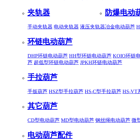
夹轨器
防爆电动
手动夹轨器
电动夹轨器
液压夹轨器
冶金电动葫芦
环链电动葫芦
DHP环链电动葫芦
HH型环链电动葫芦
KOIO环链
芦
超低型环链电动葫芦
JPKH环链电动葫芦
手拉葫芦
手扳葫芦
HSZ型手拉葫芦
HS-C型手拉葫芦
HS-V
其它葫芦
CD型电动葫芦
MD型电动葫芦
钢丝绳电动葫芦
微
电动葫芦配件