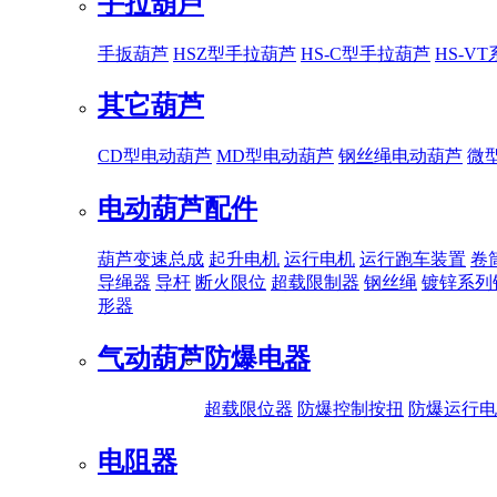
手拉葫芦
手扳葫芦
HSZ型手拉葫芦
HS-C型手拉葫芦
HS-V
其它葫芦
CD型电动葫芦
MD型电动葫芦
钢丝绳电动葫芦
微
电动葫芦配件
葫芦变速总成
起升电机
运行电机
运行跑车装置
卷
导绳器
导杆
断火限位
超载限制器
钢丝绳
镀锌系列
形器
气动葫芦
防爆电器
超载限位器
防爆控制按扭
防爆运行电
电阻器