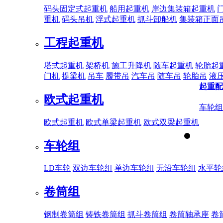
码头固定式起重机
船用起重机
岸边集装箱起重机
重机
码头吊机
浮式起重机
抓斗卸船机
集装箱正面
工程起重机
塔式起重机
架桥机
施工升降机
随车起重机
轮胎起
门机
提梁机
吊车
履带吊
汽车吊
随车吊
轮胎吊
液
起重配
欧式起重机
车轮组
欧式起重机
欧式单梁起重机
欧式双梁起重机
车轮组
LD车轮
双边车轮组
单边车轮组
无沿车轮组
水平轮
卷筒组
钢制卷筒组
铸铁卷筒组
抓斗卷筒组
卷筒轴承座
卷