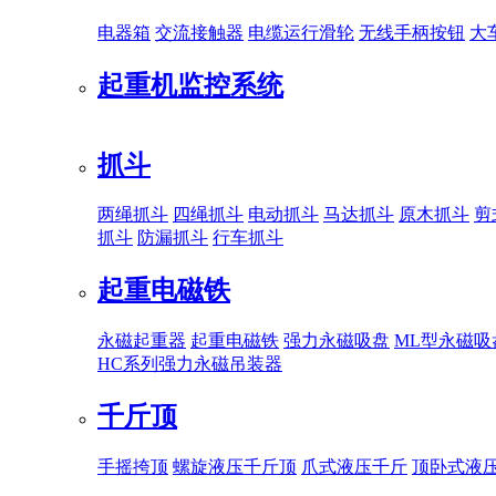
电器箱
交流接触器
电缆运行滑轮
无线手柄按钮
大
起重机监控系统
抓斗
两绳抓斗
四绳抓斗
电动抓斗
马达抓斗
原木抓斗
剪
抓斗
防漏抓斗
行车抓斗
起重电磁铁
永磁起重器
起重电磁铁
强力永磁吸盘
ML型永磁吸
HC系列强力永磁吊装器
千斤顶
手摇挎顶
螺旋液压千斤顶
爪式液压千斤
顶卧式液