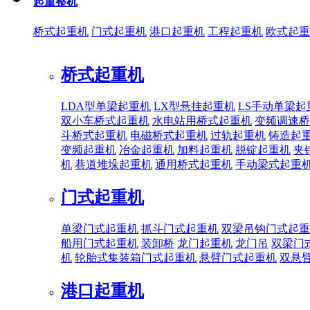
起重整机
桥式起重机
门式起重机
港口起重机
工程起重机
欧式起重
桥式起重机
LDA型单梁起重机
LX型悬挂起重机
LS手动单梁起
双小车桥式起重机
水电站用桥式起重机
变频调速桥
斗桥式起重机
电磁桥式起重机
过轨起重机
铸造起
变频起重机
冶金起重机
加料起重机
脱锭起重机
夹
机
巷道堆垛起重机
通用桥式起重机
手动梁式起重
门式起重机
单梁门式起重机
抓斗门式起重机
双梁吊钩门式起重
船用门式起重机
装卸桥
龙门起重机
龙门吊
双梁门
机
轮胎式集装箱门式起重机
悬臂门式起重机
双悬
港口起重机