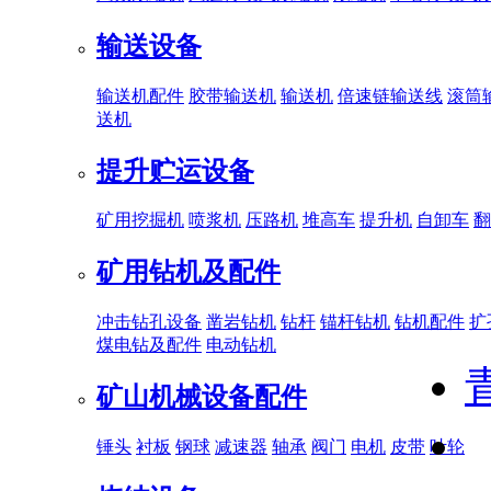
输送设备
输送机配件
胶带输送机
输送机
倍速链输送线
滚筒
送机
提升贮运设备
矿用挖掘机
喷浆机
压路机
堆高车
提升机
自卸车
翻
矿用钻机及配件
冲击钻孔设备
凿岩钻机
钻杆
锚杆钻机
钻机配件
扩
煤电钻及配件
电动钻机
矿山机械设备配件
锤头
衬板
钢球
减速器
轴承
阀门
电机
皮带
叶轮