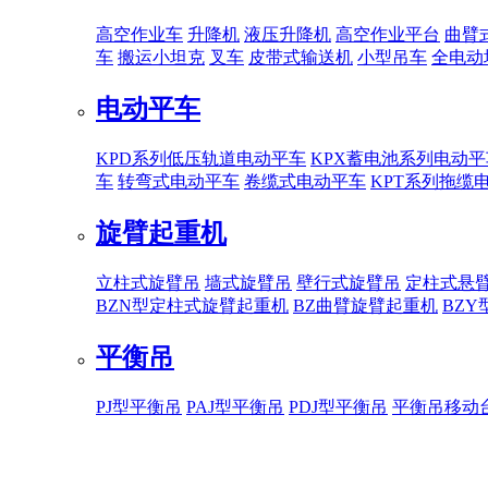
高空作业车
升降机
液压升降机
高空作业平台
曲臂
车
搬运小坦克
叉车
皮带式输送机
小型吊车
全电动
电动平车
KPD系列低压轨道电动平车
KPX蓄电池系列电动平
车
转弯式电动平车
卷缆式电动平车
KPT系列拖缆
旋臂起重机
立柱式旋臂吊
墙式旋臂吊
壁行式旋臂吊
定柱式悬
BZN型定柱式旋臂起重机
BZ曲臂旋臂起重机
BZ
平衡吊
PJ型平衡吊
PAJ型平衡吊
PDJ型平衡吊
平衡吊移动