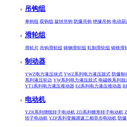
吊钩组
单钩组
双钩组
旋转吊钩
防爆吊钩
绝缘吊钩
电动葫
滑轮组
滑轮片
吊钩滑轮组
铸钢滑轮组
轧制滑轮组
铸铁滑
制动器
YWZ电力液压块式
YWZ系列电力液压鼓式
防爆制
系列液压轮边
YW系列电力液压鼓式
电磁铁系列鼓
YT1系列电力液压推动器
Ed系列电力液压推动器
B
电动机
YZR系列绕线转子电动机
ZD系列锥形转子电动机
转子电动机
YZP系列变频调速三相异步电动机
防爆