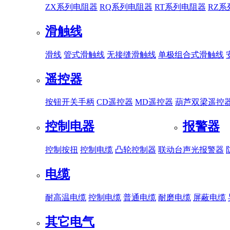
ZX系列电阻器
RQ系列电阻器
RT系列电阻器
RZ
滑触线
滑线
管式滑触线
无接缝滑触线
单极组合式滑触线
遥控器
按钮开关手柄
CD遥控器
MD遥控器
葫芦双梁遥控
控制电器
报警器
控制按扭
控制电缆
凸轮控制器
联动台
声光报警器
电缆
耐高温电缆
控制电缆
普通电缆
耐磨电缆
屏蔽电缆
其它电气