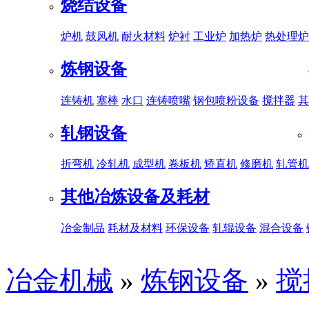
烧结设备
炉机
鼓风机
耐火材料
炉衬
工业炉
加热炉
热处理炉
炼钢设备
连铸机
塞棒
水口
连铸喷嘴
钢包喷粉设备
搅拌器
其
轧钢设备
折弯机
冷轧机
成型机
卷板机
矫直机
修磨机
轧管机
其他冶炼设备及耗材
冶金制品
耗材及材料
环保设备
轧辊设备
混合设备
冶金机械
»
炼钢设备
»
搅