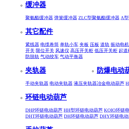
缓冲器
聚氨酯缓冲器
弹簧缓冲器
ZLC型聚氨酯缓冲器
A
其它配件
紧线器
电缆卷筒
单轨小车
夹板
压板
道轨
振动电机
开关
限位开关
风速仪
高压开关柜
低压开关柜
起道
防脱轨
气动绞车
气动平衡器
夹轨器
防爆电动
手动夹轨器
电动夹轨器
液压夹轨器
冶金电动葫芦
环链电动葫芦
DHP环链电动葫芦
HH型环链电动葫芦
KOIO环链
DHT环链电动葫芦
DH环链电动葫芦
DHY环链电