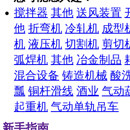
搅拌器
其他
送风装置
他
折弯机
冷轧机
成型
机
液压机
切割机
剪切
弧焊机
其他
冶金制品
混合设备
铸造机械
酸
瓢
铜杆滑线
酒业
气动
起重机
气动单轨吊车
新手指南