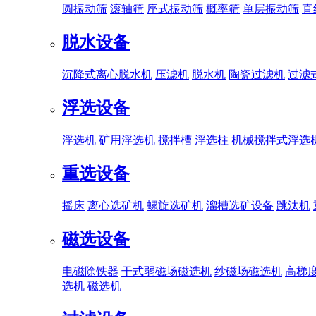
圆振动筛
滚轴筛
座式振动筛
概率筛
单层振动筛
直
脱水设备
沉降式离心脱水机
压滤机
脱水机
陶瓷过滤机
过滤
浮选设备
浮选机
矿用浮选机
搅拌槽
浮选柱
机械搅拌式浮选
重选设备
摇床
离心选矿机
螺旋选矿机
溜槽选矿设备
跳汰机
磁选设备
电磁除铁器
干式弱磁场磁选机
纱磁场磁选机
高梯
选机
磁选机