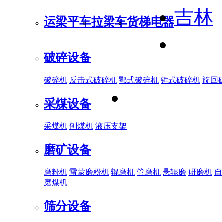
吉林
运梁平车
拉梁车
货梯电器
破碎设备
破碎机
反击式破碎机
鄂式破碎机
锤式破碎机
旋回
采煤设备
采煤机
刨煤机
液压支架
磨矿设备
磨粉机
雷蒙磨粉机
辊磨机
管磨机
悬辊磨
研磨机
自
磨煤机
筛分设备