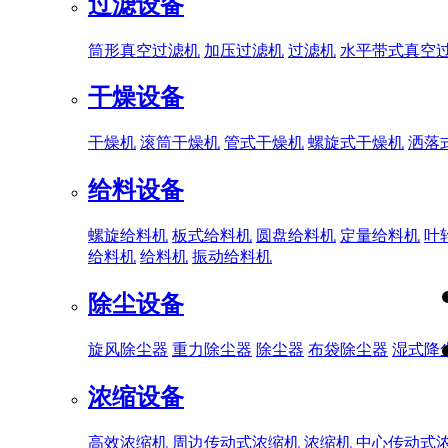
过滤设备
筒形真空过滤机
加压过滤机
过滤机
水平带式真空
干燥设备
干燥机
滚筒干燥机
管式干燥机
螺旋式干燥机
洒落
给料设备
螺旋给料机
板式给料机
圆盘给料机
定量给料机
叶
给料机
给料机
振动给料机
除尘设备
旋风除尘器
重力除尘器
除尘器
布袋除尘器
湿式降
浓缩设备
高效浓缩机
周边传动式浓缩机
浓缩机
中心传动式