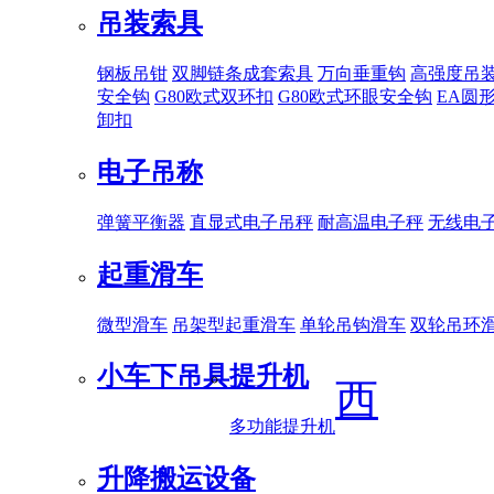
吊装索具
钢板吊钳
双脚链条成套索具
万向垂重钩
高强度吊
安全钩
G80欧式双环扣
G80欧式环眼安全钩
EA圆
卸扣
电子吊称
弹簧平衡器
直显式电子吊秤
耐高温电子秤
无线电
起重滑车
微型滑车
吊架型起重滑车
单轮吊钩滑车
双轮吊环
小车下吊具
提升机
西
多功能提升机
升降搬运设备