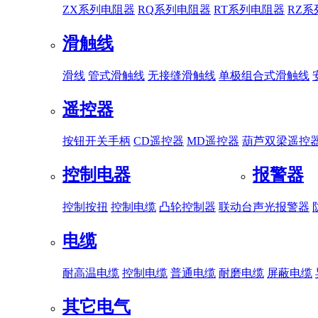
ZX系列电阻器
RQ系列电阻器
RT系列电阻器
RZ
滑触线
滑线
管式滑触线
无接缝滑触线
单极组合式滑触线
遥控器
按钮开关手柄
CD遥控器
MD遥控器
葫芦双梁遥控
控制电器
报警器
控制按扭
控制电缆
凸轮控制器
联动台
声光报警器
电缆
耐高温电缆
控制电缆
普通电缆
耐磨电缆
屏蔽电缆
其它电气