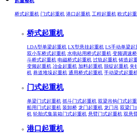
起重整机
桥式起重机
门式起重机
港口起重机
工程起重机
欧式起重
桥式起重机
LDA型单梁起重机
LX型悬挂起重机
LS手动单梁起
双小车桥式起重机
水电站用桥式起重机
变频调速桥
斗桥式起重机
电磁桥式起重机
过轨起重机
铸造起
变频起重机
冶金起重机
加料起重机
脱锭起重机
夹
机
巷道堆垛起重机
通用桥式起重机
手动梁式起重
门式起重机
单梁门式起重机
抓斗门式起重机
双梁吊钩门式起重
船用门式起重机
装卸桥
龙门起重机
龙门吊
双梁门
机
轮胎式集装箱门式起重机
悬臂门式起重机
双悬
港口起重机