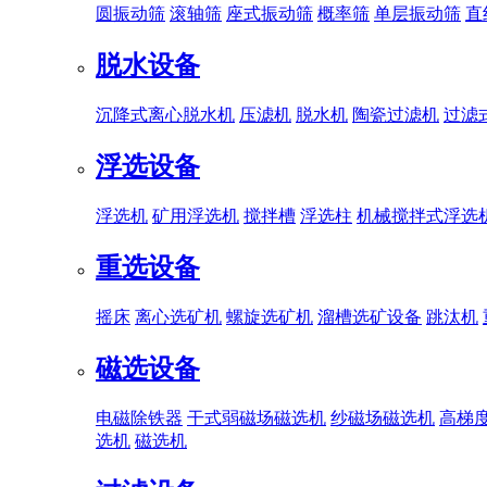
圆振动筛
滚轴筛
座式振动筛
概率筛
单层振动筛
直
脱水设备
沉降式离心脱水机
压滤机
脱水机
陶瓷过滤机
过滤
浮选设备
浮选机
矿用浮选机
搅拌槽
浮选柱
机械搅拌式浮选
重选设备
摇床
离心选矿机
螺旋选矿机
溜槽选矿设备
跳汰机
磁选设备
电磁除铁器
干式弱磁场磁选机
纱磁场磁选机
高梯
选机
磁选机