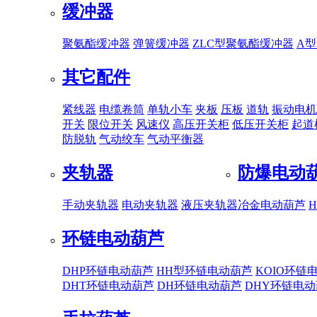
缓冲器
聚氨酯缓冲器
弹簧缓冲器
ZLC型聚氨酯缓冲器
A
其它配件
紧线器
电缆卷筒
单轨小车
夹板
压板
道轨
振动电机
开关
限位开关
风速仪
高压开关柜
低压开关柜
起道
防脱轨
气动绞车
气动平衡器
夹轨器
防爆电动
手动夹轨器
电动夹轨器
液压夹轨器
冶金电动葫芦
环链电动葫芦
DHP环链电动葫芦
HH型环链电动葫芦
KOIO环链
DHT环链电动葫芦
DH环链电动葫芦
DHY环链电