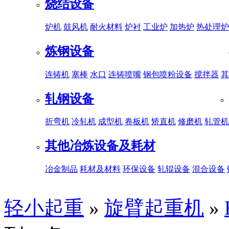
烧结设备
炉机
鼓风机
耐火材料
炉衬
工业炉
加热炉
热处理炉
炼钢设备
连铸机
塞棒
水口
连铸喷嘴
钢包喷粉设备
搅拌器
其
轧钢设备
折弯机
冷轧机
成型机
卷板机
矫直机
修磨机
轧管机
其他冶炼设备及耗材
冶金制品
耗材及材料
环保设备
轧辊设备
混合设备
轻小起重
»
旋臂起重机
»