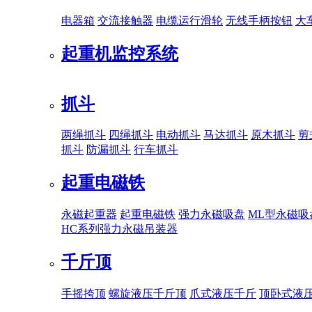
电器箱
交流接触器
电缆运行滑轮
无线手柄按钮
大
起重机监控系统
抓斗
两绳抓斗
四绳抓斗
电动抓斗
马达抓斗
原木抓斗
剪
抓斗
防漏抓斗
行车抓斗
起重电磁铁
永磁起重器
起重电磁铁
强力永磁吸盘
ML型永磁吸
HC系列强力永磁吊装器
千斤顶
手摇挎顶
螺旋液压千斤顶
爪式液压千斤
顶卧式液