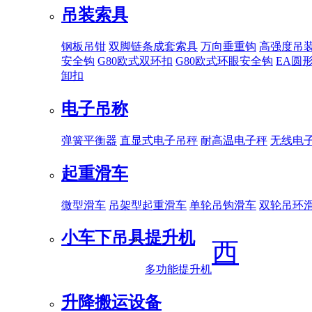
吊装索具
钢板吊钳
双脚链条成套索具
万向垂重钩
高强度吊
安全钩
G80欧式双环扣
G80欧式环眼安全钩
EA圆
卸扣
电子吊称
弹簧平衡器
直显式电子吊秤
耐高温电子秤
无线电
起重滑车
微型滑车
吊架型起重滑车
单轮吊钩滑车
双轮吊环
小车下吊具
提升机
西
多功能提升机
升降搬运设备