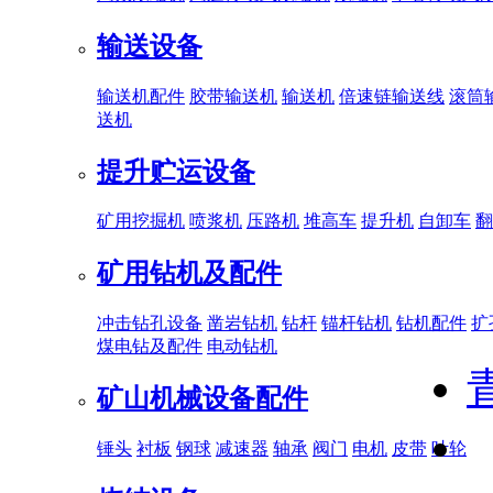
输送设备
输送机配件
胶带输送机
输送机
倍速链输送线
滚筒
送机
提升贮运设备
矿用挖掘机
喷浆机
压路机
堆高车
提升机
自卸车
翻
矿用钻机及配件
冲击钻孔设备
凿岩钻机
钻杆
锚杆钻机
钻机配件
扩
煤电钻及配件
电动钻机
矿山机械设备配件
锤头
衬板
钢球
减速器
轴承
阀门
电机
皮带
叶轮