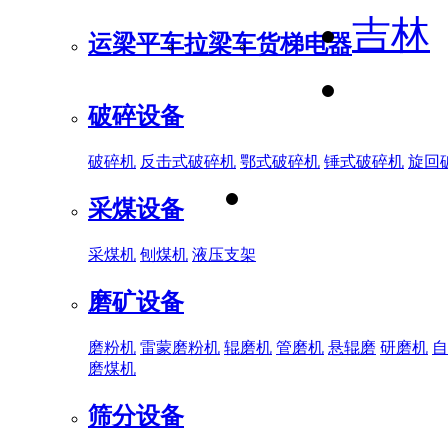
吉林
运梁平车
拉梁车
货梯电器
破碎设备
破碎机
反击式破碎机
鄂式破碎机
锤式破碎机
旋回
采煤设备
采煤机
刨煤机
液压支架
磨矿设备
磨粉机
雷蒙磨粉机
辊磨机
管磨机
悬辊磨
研磨机
自
磨煤机
筛分设备