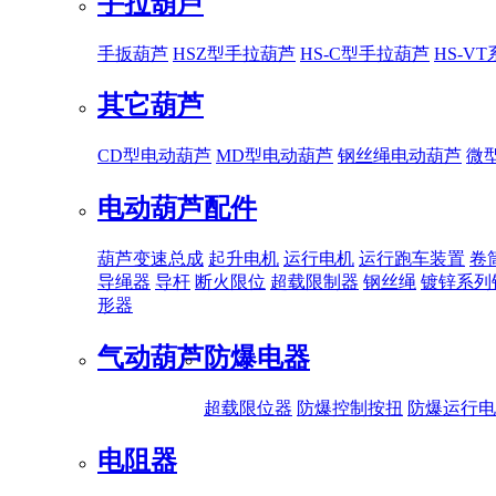
手拉葫芦
手扳葫芦
HSZ型手拉葫芦
HS-C型手拉葫芦
HS-V
其它葫芦
CD型电动葫芦
MD型电动葫芦
钢丝绳电动葫芦
微
电动葫芦配件
葫芦变速总成
起升电机
运行电机
运行跑车装置
卷
导绳器
导杆
断火限位
超载限制器
钢丝绳
镀锌系列
形器
气动葫芦
防爆电器
超载限位器
防爆控制按扭
防爆运行电
电阻器