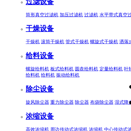
过滤设备
筒形真空过滤机
加压过滤机
过滤机
水平带式真空
干燥设备
干燥机
滚筒干燥机
管式干燥机
螺旋式干燥机
洒落
给料设备
螺旋给料机
板式给料机
圆盘给料机
定量给料机
叶
给料机
给料机
振动给料机
除尘设备
旋风除尘器
重力除尘器
除尘器
布袋除尘器
湿式降
浓缩设备
高效浓缩机
周边传动式浓缩机
浓缩机
中心传动式