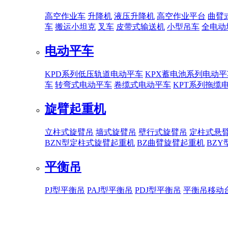
高空作业车
升降机
液压升降机
高空作业平台
曲臂
车
搬运小坦克
叉车
皮带式输送机
小型吊车
全电动
电动平车
KPD系列低压轨道电动平车
KPX蓄电池系列电动平
车
转弯式电动平车
卷缆式电动平车
KPT系列拖缆
旋臂起重机
立柱式旋臂吊
墙式旋臂吊
壁行式旋臂吊
定柱式悬
BZN型定柱式旋臂起重机
BZ曲臂旋臂起重机
BZ
平衡吊
PJ型平衡吊
PAJ型平衡吊
PDJ型平衡吊
平衡吊移动