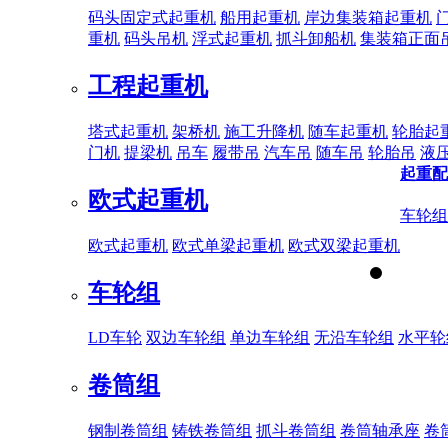
码头固定式起重机
船用起重机
岸边集装箱起重机
重机
码头吊机
浮式起重机
抓斗卸船机
集装箱正面
工程起重机
塔式起重机
架桥机
施工升降机
随车起重机
轮胎起
门机
提梁机
吊车
履带吊
汽车吊
随车吊
轮胎吊
液
起重配
欧式起重机
车轮组
欧式起重机
欧式单梁起重机
欧式双梁起重机
车轮组
LD车轮
双边车轮组
单边车轮组
无沿车轮组
水平轮
卷筒组
钢制卷筒组
铸铁卷筒组
抓斗卷筒组
卷筒轴承座
卷