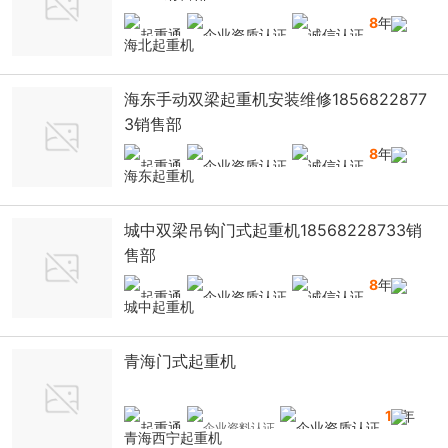
8
年
海北起重机
海东手动双梁起重机安装维修1856822877
3销售部
8
年
海东起重机
城中双梁吊钩门式起重机18568228733销
售部
8
年
城中起重机
青海门式起重机
13
年
青海西宁起重机