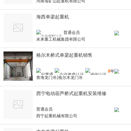
河南省矿山起重机有限公司
海西单梁起重机
普通会员
未来重工机械集团有限公司
格尔木桥式单梁起重机销售
9
年
青海龙门吊|格尔木龙门吊
西宁电动葫芦桥式起重机安装维修
普通会员
西宁起重机械有限公司