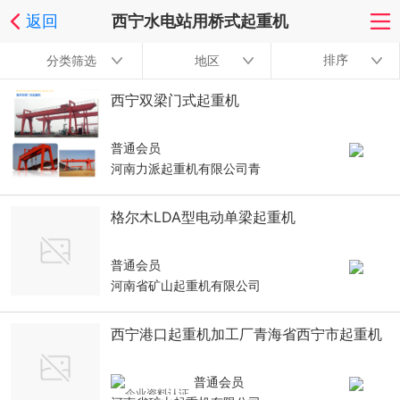
返回
西宁水电站用桥式起重机
排序
分类筛选
地区
西宁双梁门式起重机
普通会员
河南力派起重机有限公司青
格尔木LDA型电动单梁起重机
普通会员
河南省矿山起重机有限公司
西宁港口起重机加工厂青海省西宁市起重机
普通会员