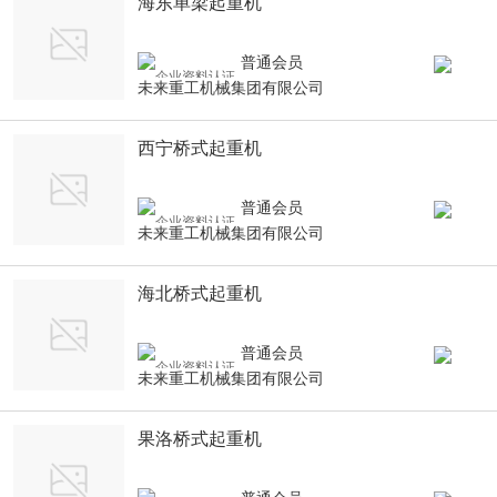
海东单梁起重机
普通会员
未来重工机械集团有限公司
西宁桥式起重机
普通会员
未来重工机械集团有限公司
海北桥式起重机
普通会员
未来重工机械集团有限公司
果洛桥式起重机