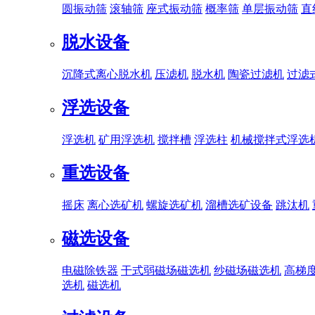
圆振动筛
滚轴筛
座式振动筛
概率筛
单层振动筛
直
脱水设备
沉降式离心脱水机
压滤机
脱水机
陶瓷过滤机
过滤
浮选设备
浮选机
矿用浮选机
搅拌槽
浮选柱
机械搅拌式浮选
重选设备
摇床
离心选矿机
螺旋选矿机
溜槽选矿设备
跳汰机
磁选设备
电磁除铁器
干式弱磁场磁选机
纱磁场磁选机
高梯
选机
磁选机