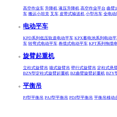
高空作业车
升降机
液压升降机
高空作业平台
曲臂
车
搬运小坦克
叉车
皮带式输送机
小型吊车
全电动
电动平车
KPD系列低压轨道电动平车
KPX蓄电池系列电动平
车
转弯式电动平车
卷缆式电动平车
KPT系列拖缆
旋臂起重机
立柱式旋臂吊
墙式旋臂吊
壁行式旋臂吊
定柱式悬
BZN型定柱式旋臂起重机
BZ曲臂旋臂起重机
BZ
平衡吊
PJ型平衡吊
PAJ型平衡吊
PDJ型平衡吊
平衡吊移动