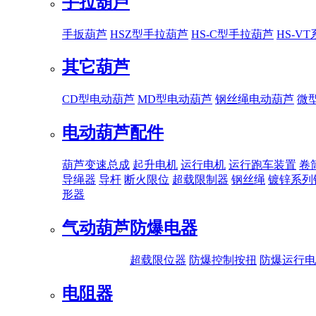
手拉葫芦
手扳葫芦
HSZ型手拉葫芦
HS-C型手拉葫芦
HS-V
其它葫芦
CD型电动葫芦
MD型电动葫芦
钢丝绳电动葫芦
微
电动葫芦配件
葫芦变速总成
起升电机
运行电机
运行跑车装置
卷
导绳器
导杆
断火限位
超载限制器
钢丝绳
镀锌系列
形器
气动葫芦
防爆电器
超载限位器
防爆控制按扭
防爆运行电
电阻器