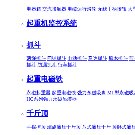
电器箱
交流接触器
电缆运行滑轮
无线手柄按钮
大
起重机监控系统
抓斗
两绳抓斗
四绳抓斗
电动抓斗
马达抓斗
原木抓斗
剪
抓斗
防漏抓斗
行车抓斗
起重电磁铁
永磁起重器
起重电磁铁
强力永磁吸盘
ML型永磁吸
HC系列强力永磁吊装器
千斤顶
手摇挎顶
螺旋液压千斤顶
爪式液压千斤
顶卧式液