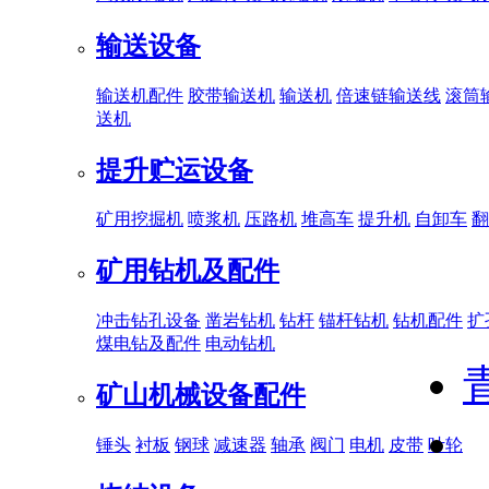
输送设备
输送机配件
胶带输送机
输送机
倍速链输送线
滚筒
送机
提升贮运设备
矿用挖掘机
喷浆机
压路机
堆高车
提升机
自卸车
翻
矿用钻机及配件
冲击钻孔设备
凿岩钻机
钻杆
锚杆钻机
钻机配件
扩
煤电钻及配件
电动钻机
矿山机械设备配件
锤头
衬板
钢球
减速器
轴承
阀门
电机
皮带
叶轮