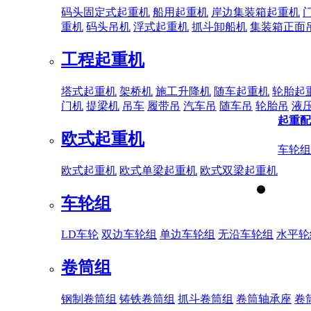
码头固定式起重机
船用起重机
岸边集装箱起重机
重机
码头吊机
浮式起重机
抓斗卸船机
集装箱正面
工程起重机
塔式起重机
架桥机
施工升降机
随车起重机
轮胎起
门机
提梁机
吊车
履带吊
汽车吊
随车吊
轮胎吊
液
起重配
欧式起重机
车轮组
欧式起重机
欧式单梁起重机
欧式双梁起重机
车轮组
LD车轮
双边车轮组
单边车轮组
无沿车轮组
水平轮
卷筒组
钢制卷筒组
铸铁卷筒组
抓斗卷筒组
卷筒轴承座
卷