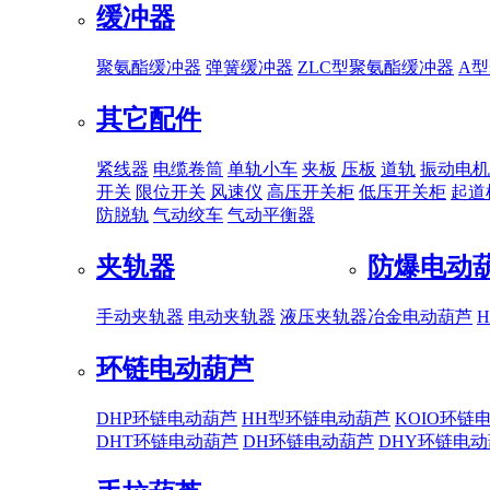
缓冲器
聚氨酯缓冲器
弹簧缓冲器
ZLC型聚氨酯缓冲器
A
其它配件
紧线器
电缆卷筒
单轨小车
夹板
压板
道轨
振动电机
开关
限位开关
风速仪
高压开关柜
低压开关柜
起道
防脱轨
气动绞车
气动平衡器
夹轨器
防爆电动
手动夹轨器
电动夹轨器
液压夹轨器
冶金电动葫芦
环链电动葫芦
DHP环链电动葫芦
HH型环链电动葫芦
KOIO环链
DHT环链电动葫芦
DH环链电动葫芦
DHY环链电