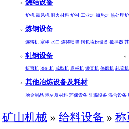
烧结设备
炉机
鼓风机
耐火材料
炉衬
工业炉
加热炉
热处理炉
炼钢设备
连铸机
塞棒
水口
连铸喷嘴
钢包喷粉设备
搅拌器
其
轧钢设备
折弯机
冷轧机
成型机
卷板机
矫直机
修磨机
轧管机
其他冶炼设备及耗材
冶金制品
耗材及材料
环保设备
轧辊设备
混合设备
矿山机械
»
给料设备
»
称