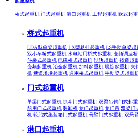
起重整机
桥式起重机
门式起重机
港口起重机
工程起重机
欧式起重
桥式起重机
LDA型单梁起重机
LX型悬挂起重机
LS手动单梁起
双小车桥式起重机
水电站用桥式起重机
变频调速桥
斗桥式起重机
电磁桥式起重机
过轨起重机
铸造起
变频起重机
冶金起重机
加料起重机
脱锭起重机
夹
机
巷道堆垛起重机
通用桥式起重机
手动梁式起重
门式起重机
单梁门式起重机
抓斗门式起重机
双梁吊钩门式起重
船用门式起重机
装卸桥
龙门起重机
龙门吊
双梁门
机
轮胎式集装箱门式起重机
悬臂门式起重机
双悬
港口起重机