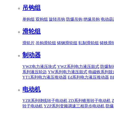
吊钩组
单钩组
双钩组
旋转吊钩
防爆吊钩
绝缘吊钩
电动葫
滑轮组
滑轮片
吊钩滑轮组
铸钢滑轮组
轧制滑轮组
铸铁滑
制动器
YWZ电力液压块式
YWZ系列电力液压鼓式
防爆制
系列液压轮边
YW系列电力液压鼓式
电磁铁系列鼓
YT1系列电力液压推动器
Ed系列电力液压推动器
B
电动机
YZR系列绕线转子电动机
ZD系列锥形转子电动机
转子电动机
YZP系列变频调速三相异步电动机
防爆