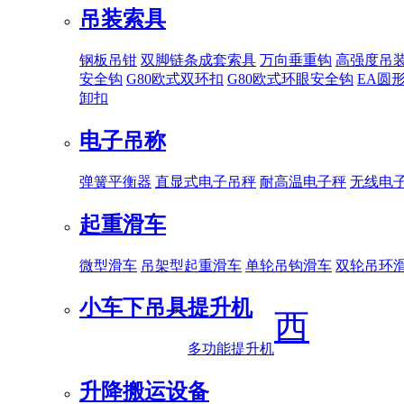
吊装索具
钢板吊钳
双脚链条成套索具
万向垂重钩
高强度吊
安全钩
G80欧式双环扣
G80欧式环眼安全钩
EA圆
卸扣
电子吊称
弹簧平衡器
直显式电子吊秤
耐高温电子秤
无线电
起重滑车
微型滑车
吊架型起重滑车
单轮吊钩滑车
双轮吊环
小车下吊具
提升机
西
多功能提升机
升降搬运设备