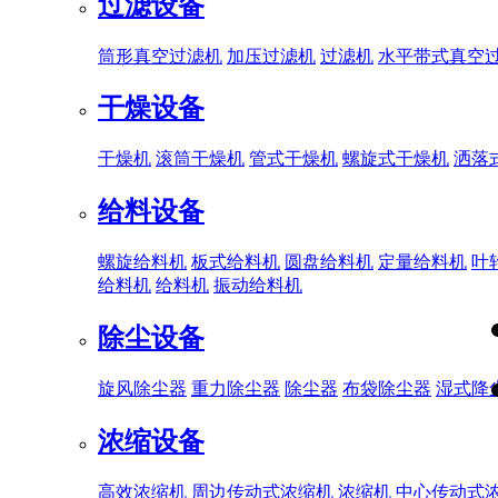
过滤设备
筒形真空过滤机
加压过滤机
过滤机
水平带式真空
干燥设备
干燥机
滚筒干燥机
管式干燥机
螺旋式干燥机
洒落
给料设备
螺旋给料机
板式给料机
圆盘给料机
定量给料机
叶
给料机
给料机
振动给料机
除尘设备
旋风除尘器
重力除尘器
除尘器
布袋除尘器
湿式降
浓缩设备
高效浓缩机
周边传动式浓缩机
浓缩机
中心传动式