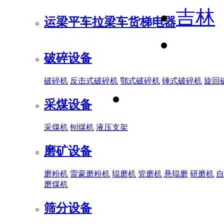
吉林
运梁平车
拉梁车
货梯电器
破碎设备
破碎机
反击式破碎机
鄂式破碎机
锤式破碎机
旋回
采煤设备
采煤机
刨煤机
液压支架
磨矿设备
磨粉机
雷蒙磨粉机
辊磨机
管磨机
悬辊磨
研磨机
自
磨煤机
筛分设备