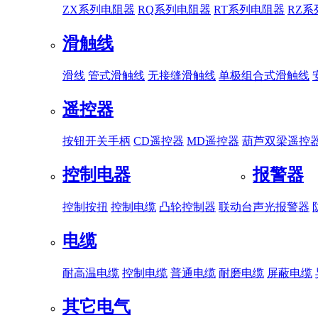
ZX系列电阻器
RQ系列电阻器
RT系列电阻器
RZ
滑触线
滑线
管式滑触线
无接缝滑触线
单极组合式滑触线
遥控器
按钮开关手柄
CD遥控器
MD遥控器
葫芦双梁遥控
控制电器
报警器
控制按扭
控制电缆
凸轮控制器
联动台
声光报警器
电缆
耐高温电缆
控制电缆
普通电缆
耐磨电缆
屏蔽电缆
其它电气