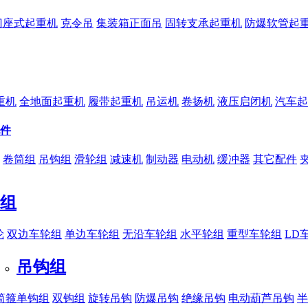
门座式起重机
克令吊
集装箱正面吊
固转支承起重机
防爆软管起
重机
全地面起重机
履带起重机
吊运机
卷扬机
液压启闭机
汽车起
件
卷筒组
吊钩组
滑轮组
减速机
制动器
电动机
缓冲器
其它配件
组
轮
双边车轮组
单边车轮组
无沿车轮组
水平轮组
重型车轮组
LD
吊钩组
筒箍
单钩组
双钩组
旋转吊钩
防爆吊钩
绝缘吊钩
电动葫芦吊钩
半