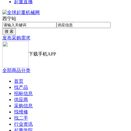
起重直播
西宁站
发布采购需求
下载手机APP
全部商品分类
首页
找产品
招标信息
供应商
采购信息
找维修
找二手
行业资讯
起重学院