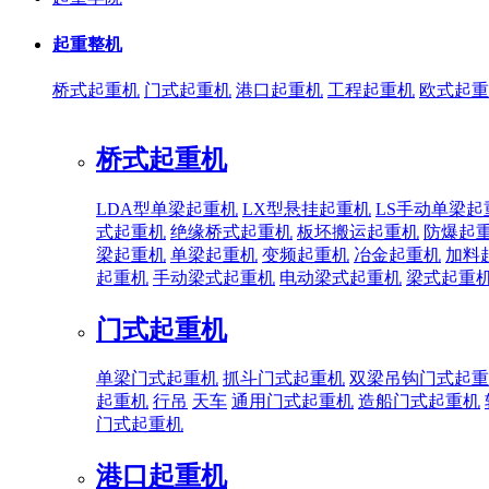
起重整机
桥式起重机
门式起重机
港口起重机
工程起重机
欧式起重
桥式起重机
LDA型单梁起重机
LX型悬挂起重机
LS手动单梁起
式起重机
绝缘桥式起重机
板坯搬运起重机
防爆起
梁起重机
单梁起重机
变频起重机
冶金起重机
加料
起重机
手动梁式起重机
电动梁式起重机
梁式起重
门式起重机
单梁门式起重机
抓斗门式起重机
双梁吊钩门式起重
起重机
行吊
天车
通用门式起重机
造船门式起重机
门式起重机
港口起重机