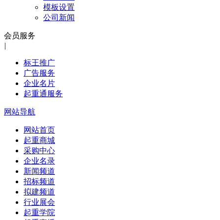
模板设置
公司新闻
会员服务
|
标王推广
广告服务
企业名片
起重通服务
网站导航
网站首页
起重商城
采购中心
企业名录
新闻频道
招标频道
拟建频道
行业展会
起重学院