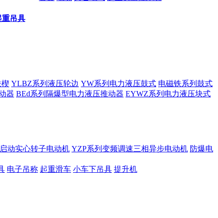
起重吊具
铁楔
YLBZ系列液压轮边
YW系列电力液压鼓式
电磁铁系列鼓式
动器
BEd系列隔爆型电力液压推动器
EYWZ系列电力液压块式
启动实心转子电动机
YZP系列变频调速三相异步电动机
防爆电
具
电子吊称
起重滑车
小车下吊具
提升机