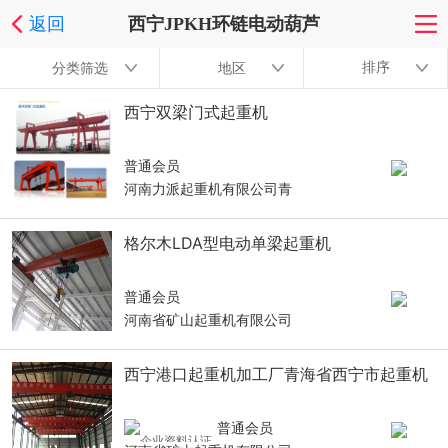
返回
西宁JPKH环链电动葫芦
排序
分类筛选
地区
西宁双梁门式起重机
普通会员
河南力派起重机有限公司青
格尔木LDA型电动单梁起重机
普通会员
河南省矿山起重机有限公司
西宁港口起重机加工厂青海省西宁市起重机
普通会员