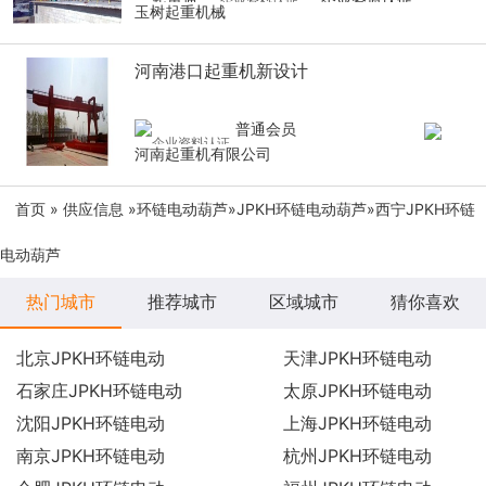
玉树起重机械
河南港口起重机新设计
普通会员
河南起重机有限公司
首页
»
供应信息
»
环链电动葫芦
»
JPKH环链电动葫芦
»西宁JPKH环链
电动葫芦
热门城市
推荐城市
区域城市
猜你喜欢
北京JPKH环链电动
天津JPKH环链电动
石家庄JPKH环链电动
太原JPKH环链电动
沈阳JPKH环链电动
上海JPKH环链电动
南京JPKH环链电动
杭州JPKH环链电动